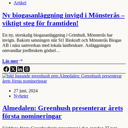
Artikel
partvis
genomgång
av
Ny biogasanläggning invigd i Mönsterås –
budgetmotionerna
viktigt steg för framtiden!
En ny, storskalig biogasanläggning i Grimhult, Mönsterås har
invigts. Bakom satsningen står St1 Biokraft och Mönsterås Biogas
AB i nära samverkan med lokala lantbrukare. Anläggningen
omvandlar jordbrukets gödsel…
Ny
Läs mer
biogasanläggning
invigd
i
Mönsterås
–
27 juni, 2024
viktigt
Nyheter
steg
för
framtiden!
Almedalen: Greenhush presenterar årets
första nomineringar