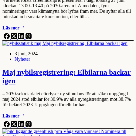
Världens första Greenhushpris presenterar i dag, torsdag 27 juni
klockan 13.00–13.40 på 2030-arenan i Almedalen, fyra
nomineringar vars klimatnytta bör lyftas fram mer. De syftar alla till
minskad och smartare konsumtion, eller till…
Almedalen:
Läs mer
Greenhush
presenterar
årets
första
3 juni, 2024
nomineringar
Nyheter
Maj nybilsregistrering: Elbilarna backar
igen
– 2030-sekretariatet efterlyser ny stimulans för att säkra uppgång I
maj 2024 stod elbilar för 30.9% av alla nyregistreringar, mot 38.7%
för helåret 2023. Uppgången för elbilar har…
Maj
Läs mer
nybilsregistrering:
Elbilarna
backar