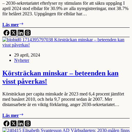
– 2030-sekretariatet efterlyser ny stimulans för att säkra uppgång I
april 2024 stod elbilar för 30.9% av alla nyregistreringar, mot 38.7%
för helåret 2023. Uppgången för elbilar har…
April
Läs mer
nybilsregistrering:
Elbilarna
backar
igen
29 april, 2024
Nyheter
Körsträckan minskar – beteenden kan
visst påverkas!
Körsträckan per capita minskade år 2023 med 6,4 procent jämfört
med basåret 2010, och hela 9,7 procent sedan år 2007. Mer
distansarbete är en viktig förklaring, anger 2030-sekretariatet…
Körsträckan
Läs mer
minskar
–
beteenden