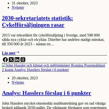
31 oktober, 2023
nya
Nyheter
besked
2030-sekretariatets statistik:
Cykelförsäljningen rasar
2015 var rekordåret för cykelförsäljning i Sverige, med 598 000
sålda nya cyklar och elcyklar. Därefter har andelen stadigt minskat,
till 350 000 år 2023 – nästan en…
2030-
Läs mer
sekretariatets
statistik:
Cykelförsäljningen
rasar
20 oktober, 2023
Nyheter
Analys: Hasslers förslag i 6 punkter
John Hasslers mycket emotsedda snabbutredning gav en rad viktiga
besked gällande 2030-målet. De viktigaste förslagen som regeringen