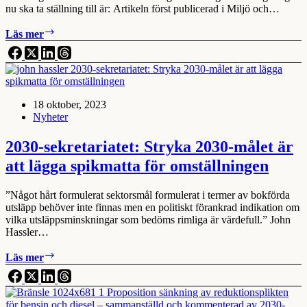
nu ska ta ställning till är: Artikeln först publicerad i Miljö och…
Analys:
Läs mer
Hasslers
förslag
i
6
punkter
18 oktober, 2023
Nyheter
2030-sekretariatet: Stryka 2030-målet är
att lägga spikmatta för omställningen
”Något hårt formulerat sektorsmål formulerat i termer av bokförda
utsläpp behöver inte finnas men en politiskt förankrad indikation om
vilka utsläppsminskningar som bedöms rimliga är värdefull.” John
Hassler…
2030-
Läs mer
sekretariatet:
Stryka
2030-
målet