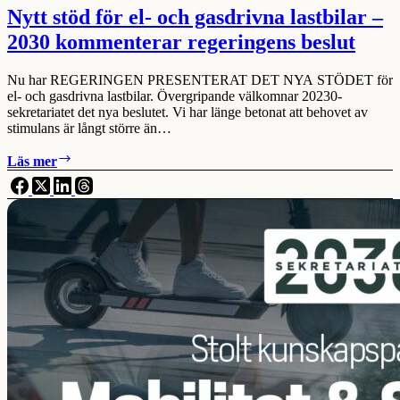
Nytt stöd för el- och gasdrivna lastbilar –
2030 kommenterar regeringens beslut
Nu har REGERINGEN PRESENTERAT DET NYA STÖDET för
el- och gasdrivna lastbilar. Övergripande välkomnar 20230-
sekretariatet det nya beslutet. Vi har länge betonat att behovet av
stimulans är långt större än…
Nytt
Läs mer
stöd
för
el-
och
gasdrivna
lastbilar
–
2030
kommenterar
regeringens
beslut