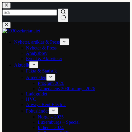
Hoppa
till
innehåll
Inga
resultat
Nyheter, artiklar & Press
Nyheter & Press
Analysbrev
Event & Aktiviteter
Aktuellt
Fakta & Statistik
Almedalen
Program 2026
Almedalens 2030-mingel 2026
Laddguldet
HVO
Always Rent Electric
Fokusländer
Norge – 2025
Luxemburgs – Special
Indien – 2024