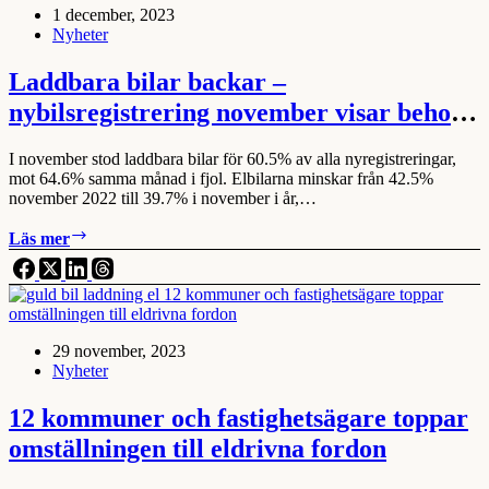
1 december, 2023
försvårar
Nyheter
–
Nybilsregistrering
2023
Laddbara bilar backar –
sammanställd
nybilsregistrering november visar behov
av
2030-
av ny stimulans
sekretariatet
I november stod laddbara bilar för 60.5% av alla nyregistreringar,
mot 64.6% samma månad i fjol. Elbilarna minskar från 42.5%
november 2022 till 39.7% i november i år,…
Laddbara
Läs mer
bilar
backar
–
nybilsregistrering
november
29 november, 2023
visar
Nyheter
behov
av
ny
12 kommuner och fastighetsägare toppar
stimulans
omställningen till eldrivna fordon