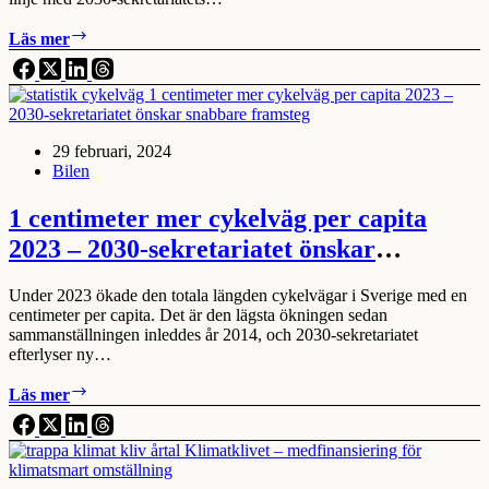
Elbilarna
Läs mer
backar:
27.9%
i
februari
2024
29 februari, 2024
mot
Bilen
33.2%
i
fjol
1 centimeter mer cykelväg per capita
–
2023 – 2030-sekretariatet önskar
2030-
sekretariatet
snabbare framsteg
efterlyser
Under 2023 ökade den totala längden cykelvägar i Sverige med en
ny
centimeter per capita. Det är den lägsta ökningen sedan
stimulans
sammanställningen inleddes år 2014, och 2030-sekretariatet
efterlyser ny…
1
Läs mer
centimeter
mer
cykelväg
per
capita