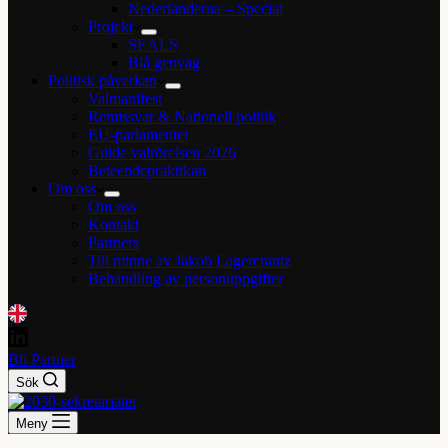
Nederländerna – Special
Projekt
SEALS
Blå genväg
Politisk påverkan
Valmanifest
Remissvar & Nationell politik
EU-parlamentet
Guide valrörelsen 2026
Beteendepraktikan
Om oss
Om oss
Kontakt
Partners
Till minne av Jakob Lagercrantz
Behandling av personuppgifter
Bli Partner
Sök
Meny