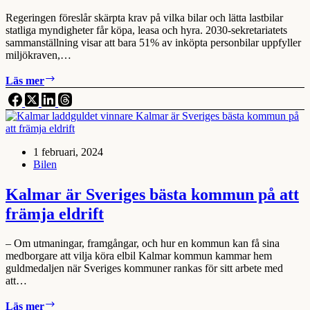
Regeringen föreslår skärpta krav på vilka bilar och lätta lastbilar
statliga myndigheter får köpa, leasa och hyra. 2030-sekretariatets
sammanställning visar att bara 51% av inköpta personbilar uppfyller
miljökraven,…
Dags
Läs mer
för
myndigheter
bli
föregångare
i
1 februari, 2024
fordonsval
Bilen
Kalmar är Sveriges bästa kommun på att
främja eldrift
– Om utmaningar, framgångar, och hur en kommun kan få sina
medborgare att vilja köra elbil Kalmar kommun kammar hem
guldmedaljen när Sveriges kommuner rankas för sitt arbete med
att…
Kalmar
Läs mer