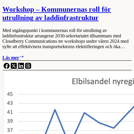
april,
Göteborg
Workshop – Kommunernas roll för
utrullning av laddinfrastruktur
Med utgångspunkt i kommunernas roll för utrullning av
laddinfrastruktur arrangerar 2030-sekretariatet tillsammans med
Cloudberry Communications tre workshops under våren 2024 med
syfte att effektivisera transportsektorns elektrifieringen och öka…
Workshop
Läs mer
–
Kommunernas
roll
för
utrullning
av
laddinfrastruktur