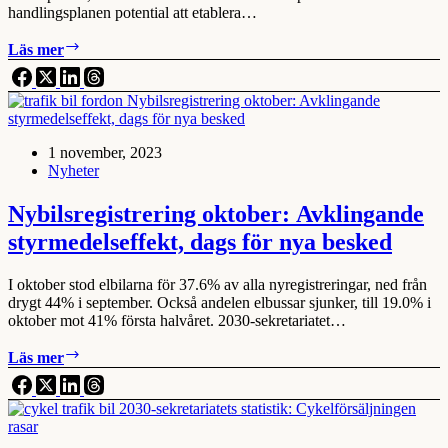
handlingsplanen potential att etablera…
Framåt
Läs mer
tillsammans
1 november, 2023
Nyheter
Nybilsregistrering oktober: Avklingande
styrmedelseffekt, dags för nya besked
I oktober stod elbilarna för 37.6% av alla nyregistreringar, ned från
drygt 44% i september. Också andelen elbussar sjunker, till 19.0% i
oktober mot 41% första halvåret. 2030-sekretariatet…
Nybilsregistrering
Läs mer
oktober:
Avklingande
styrmedelseffekt,
dags
för