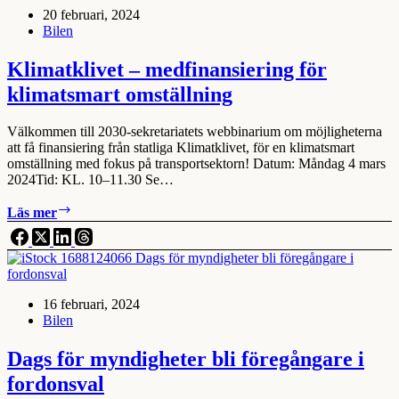
20 februari, 2024
2023
Bilen
–
2030-
sekretariatet
Klimatklivet – medfinansiering för
önskar
klimatsmart omställning
snabbare
framsteg
Välkommen till 2030-sekretariatets webbinarium om möjligheterna
att få finansiering från statliga Klimatklivet, för en klimatsmart
omställning med fokus på transportsektorn! Datum: Måndag 4 mars
2024Tid: KL. 10–11.30 Se…
Klimatklivet
Läs mer
–
medfinansiering
för
klimatsmart
omställning
16 februari, 2024
Bilen
Dags för myndigheter bli föregångare i
fordonsval