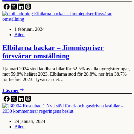
är
Sveriges
bästa
kommun
på
1 februari, 2024
att
Bilen
främja
eldrift
Elbilarna backar – Jimmiepriser
försvårar omställning
I januari 2024 stod laddbara bilar för 52.5% av alla nyregistreringar,
mot 59.8% helåret 2023. Elbilarna stod för 28.8%, ner från 38.7%
för helåret 2023. Tyvärr är det…
Elbilarna
Läs mer
backar
–
Jimmiepriser
försvårar
omställning
29 januari, 2024
Bilen