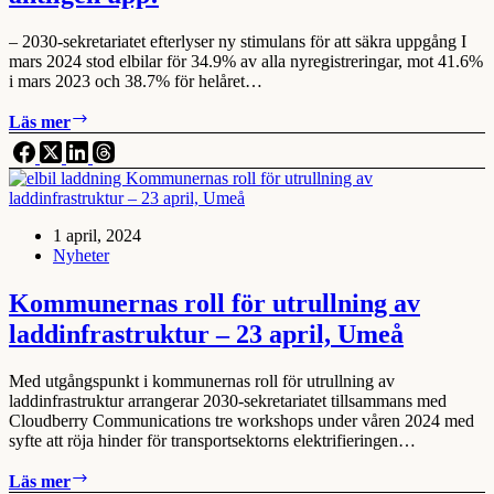
– 2030-sekretariatet efterlyser ny stimulans för att säkra uppgång I
mars 2024 stod elbilar för 34.9% av alla nyregistreringar, mot 41.6%
i mars 2023 och 38.7% för helåret…
Mars
Läs mer
nybilsregistrering:
Elbilarna
äntligen
upp!
1 april, 2024
Nyheter
Kommunernas roll för utrullning av
laddinfrastruktur – 23 april, Umeå
Med utgångspunkt i kommunernas roll för utrullning av
laddinfrastruktur arrangerar 2030-sekretariatet tillsammans med
Cloudberry Communications tre workshops under våren 2024 med
syfte att röja hinder för transportsektorns elektrifieringen…
Kommunernas
Läs mer