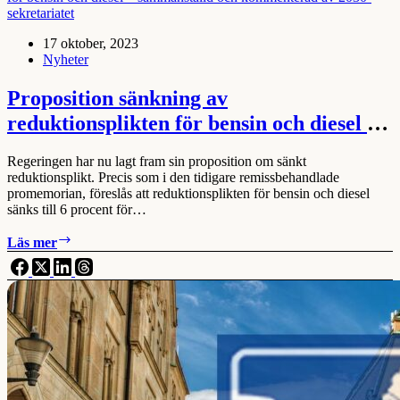
är
att
17 oktober, 2023
lägga
Nyheter
spikmatta
för
omställningen
Proposition sänkning av
reduktionsplikten för bensin och diesel –
sammanställd och kommenterad av 2030-
Regeringen har nu lagt fram sin proposition om sänkt
sekretariatet
reduktionsplikt. Precis som i den tidigare remissbehandlade
promemorian, föreslås att reduktionsplikten för bensin och diesel
sänks till 6 procent för…
Proposition
Läs mer
sänkning
av
reduktionsplikten
för
bensin
och
diesel
–
sammanställd
och