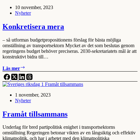
kommuner
10 november, 2023
och
Nyheter
fastighetsägare
i
omställningen
Konkretisera mera
till
eldrift
– så utformas budgetpropositionens förslag för bästa möjliga
omställning av transportsektorn Mycket av det som beslutas genom
regeringens budget behöver preciseras. 2030-sekretariatets mål är att
konstruktivt bidra till…
Konkretisera
Läs mer
mera
1 november, 2023
Nyheter
Framåt tillsammans
Underlag för bred partipolitisk enighet i transportsektorns
omställning Regeringen betonar vikten av en långsiktig och effektiv
klimatpolitik, och har i arbetet med den klimatpolitiska