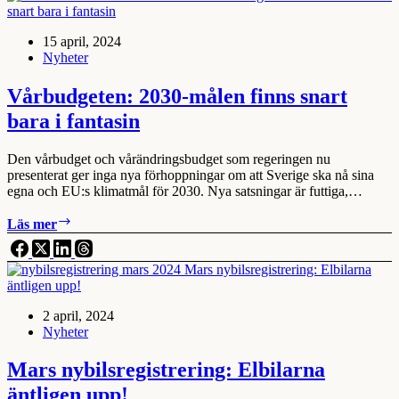
kan
visst
15 april, 2024
påverkas!
Nyheter
Vårbudgeten: 2030-målen finns snart
bara i fantasin
Den vårbudget och vårändringsbudget som regeringen nu
presenterat ger inga nya förhoppningar om att Sverige ska nå sina
egna och EU:s klimatmål för 2030. Nya satsningar är futtiga,…
Vårbudgeten:
Läs mer
2030-
målen
finns
snart
bara
2 april, 2024
i
Nyheter
fantasin
Mars nybilsregistrering: Elbilarna
äntligen upp!