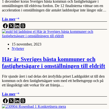
1 december koras Sveriges bästa kommun och fastighetsägare i
omställningen till eldrivna fordon. De 12 finalisterna vittnar om en
acceleration i omställningen där antalet laddstolpar inte längre står…
12
Läs mer
kommuner
och
fastighetsägare
toppar
omställningen
15 november, 2023
till
Nyheter
eldrivna
fordon
Här är Sveriges bästa kommuner och
fastighetsägare i omställningen till eldrift
För sjunde året i rad delas det ärofyllda priset Laddguldet ut till den
kommun och den fastighetsägare som med ett helhetsgrepp och på
ett långsiktigt sätt verkar för att främja…
Här
Läs mer
är
Sveriges
bästa