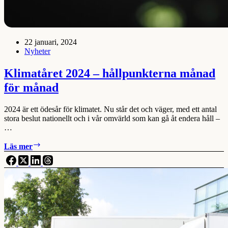
22 januari, 2024
Nyheter
Klimatåret 2024 – hållpunkterna månad
för månad
2024 är ett ödesår för klimatet. Nu står det och väger, med ett antal
stora beslut nationellt och i vår omvärld som kan gå åt endera håll –
…
Klimatåret
Läs mer
2024
–
hållpunkterna
månad
för
månad