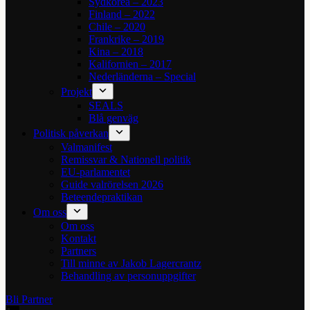
Sydkorea – 2023
Finland – 2022
Chile – 2020
Frankrike – 2019
Kina – 2018
Kalifornien – 2017
Nederländerna – Special
Projekt
SEALS
Blå genväg
Politisk påverkan
Valmanifest
Remissvar & Nationell politik
EU-parlamentet
Guide valrörelsen 2026
Beteendepraktikan
Om oss
Om oss
Kontakt
Partners
Till minne av Jakob Lagercrantz
Behandling av personuppgifter
Bli Partner