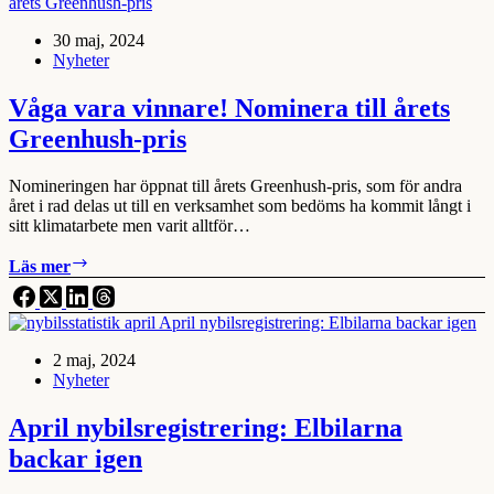
igen
30 maj, 2024
Nyheter
Våga vara vinnare! Nominera till årets
Greenhush-pris
Nomineringen har öppnat till årets Greenhush-pris, som för andra
året i rad delas ut till en verksamhet som bedöms ha kommit långt i
sitt klimatarbete men varit alltför…
Våga
Läs mer
vara
vinnare!
Nominera
till
2 maj, 2024
årets
Nyheter
Greenhush-
pris
April nybilsregistrering: Elbilarna
backar igen