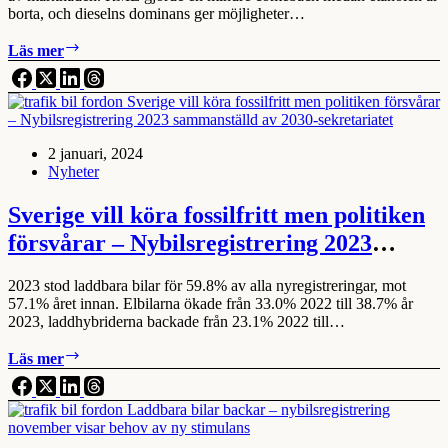
borta, och dieselns dominans ger möjligheter…
Lastbilsmarknaden
Läs mer
2023:
Gas
före
el,
förnybart
2 januari, 2024
väntar
Nyheter
på
bättre
villkor
Sverige vill köra fossilfritt men politiken
försvårar – Nybilsregistrering 2023
sammanställd av 2030-sekretariatet
2023 stod laddbara bilar för 59.8% av alla nyregistreringar, mot
57.1% året innan. Elbilarna ökade från 33.0% 2022 till 38.7% år
2023, laddhybriderna backade från 23.1% 2022 till…
Sverige
Läs mer
vill
köra
fossilfritt
men
politiken