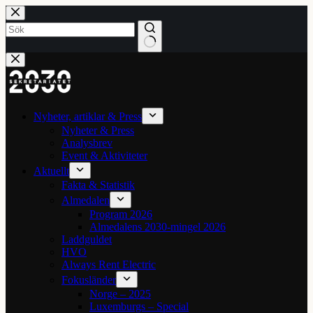
Hoppa
till
innehåll
Inga
resultat
Nyheter, artiklar & Press
Nyheter & Press
Analysbrev
Event & Aktiviteter
Aktuellt
Fakta & Statistik
Almedalen
Program 2026
Almedalens 2030-mingel 2026
Laddguldet
HVO
Always Rent Electric
Fokusländer
Norge – 2025
Luxemburgs – Special