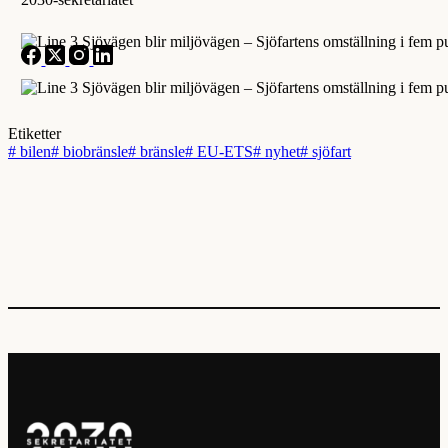
Etiketter
#
bilen
#
biobränsle
#
bränsle
#
EU-ETS
#
nyhet
#
sjöfart