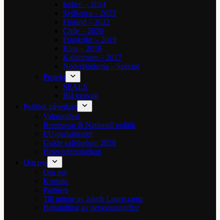
Indien – 2024
Sydkorea – 2023
Finland – 2022
Chile – 2020
Frankrike – 2019
Kina – 2018
Kalifornien – 2017
Nederländerna – Special
Projekt
SEALS
Blå genväg
Politisk påverkan
Valmanifest
Remissvar & Nationell politik
EU-parlamentet
Guide valrörelsen 2026
Beteendepraktikan
Om oss
Om oss
Kontakt
Partners
Till minne av Jakob Lagercrantz
Behandling av personuppgifter