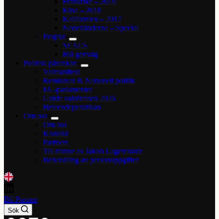
Frankrike – 2019
Kina – 2018
Kalifornien – 2017
Nederländerna – Special
Projekt
SEALS
Blå genväg
Politisk påverkan
Valmanifest
Remissvar & Nationell politik
EU-parlamentet
Guide valrörelsen 2026
Beteendepraktikan
Om oss
Om oss
Kontakt
Partners
Till minne av Jakob Lagercrantz
Behandling av personuppgifter
Bli Partner
Sök