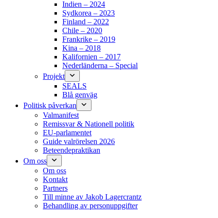
Indien – 2024
Sydkorea – 2023
Finland – 2022
Chile – 2020
Frankrike – 2019
Kina – 2018
Kalifornien – 2017
Nederländerna – Special
Projekt
SEALS
Blå genväg
Politisk påverkan
Valmanifest
Remissvar & Nationell politik
EU-parlamentet
Guide valrörelsen 2026
Beteendepraktikan
Om oss
Om oss
Kontakt
Partners
Till minne av Jakob Lagercrantz
Behandling av personuppgifter