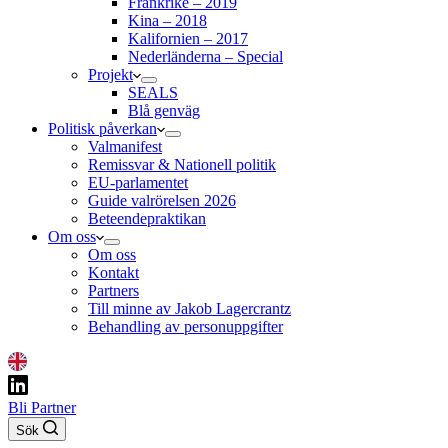
Frankrike – 2019
Kina – 2018
Kalifornien – 2017
Nederländerna – Special
Projekt
SEALS
Blå genväg
Politisk påverkan
Valmanifest
Remissvar & Nationell politik
EU-parlamentet
Guide valrörelsen 2026
Beteendepraktikan
Om oss
Om oss
Kontakt
Partners
Till minne av Jakob Lagercrantz
Behandling av personuppgifter
Bli Partner
Sök