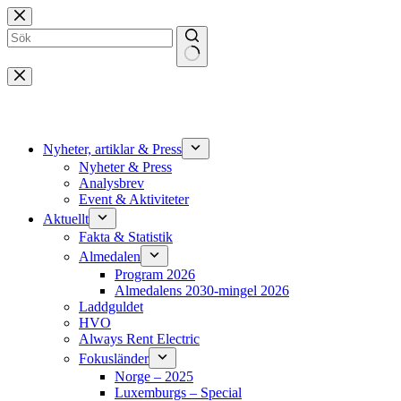
Hoppa
till
innehåll
Inga
resultat
Nyheter, artiklar & Press
Nyheter & Press
Analysbrev
Event & Aktiviteter
Aktuellt
Fakta & Statistik
Almedalen
Program 2026
Almedalens 2030-mingel 2026
Laddguldet
HVO
Always Rent Electric
Fokusländer
Norge – 2025
Luxemburgs – Special