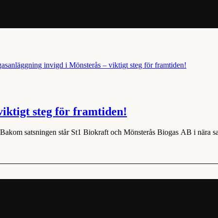
iktigt steg för framtiden!
ts. Bakom satsningen står St1 Biokraft och Mönsterås Biogas AB i nära