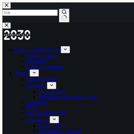
Hoppa
till
innehåll
Inga
resultat
Nyheter, artiklar & Press
Nyheter & Press
Analysbrev
Event & Aktiviteter
Aktuellt
Fakta & Statistik
Almedalen
Program 2026
Almedalens 2030-mingel 2026
Laddguldet
HVO
Always Rent Electric
Fokusländer
Norge – 2025
Luxemburgs – Special