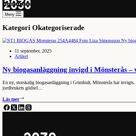
Meny
Kategori
Okategoriserade
11 september, 2025
Artikel
Ny biogasanläggning invigd i Mönsterås – v
En ny, storskalig biogasanläggning i Grimhult, Mönsterås har invig
jordbrukets gödsel…
Ny
Läs mer
biogasanläggning
invigd
i
Mönsterås
–
viktigt