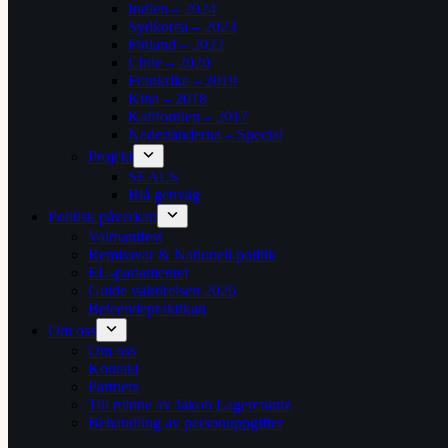
Indien – 2024
Sydkorea – 2023
Finland – 2022
Chile – 2020
Frankrike – 2019
Kina – 2018
Kalifornien – 2017
Nederländerna – Special
Projekt
SEALS
Blå genväg
Politisk påverkan
Valmanifest
Remissvar & Nationell politik
EU-parlamentet
Guide valrörelsen 2026
Beteendepraktikan
Om oss
Om oss
Kontakt
Partners
Till minne av Jakob Lagercrantz
Behandling av personuppgifter