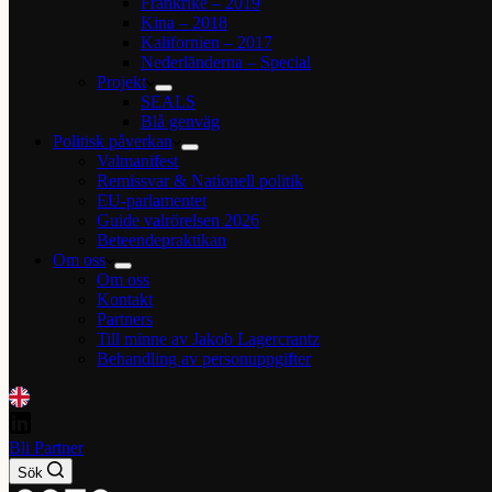
Frankrike – 2019
Kina – 2018
Kalifornien – 2017
Nederländerna – Special
Projekt
SEALS
Blå genväg
Politisk påverkan
Valmanifest
Remissvar & Nationell politik
EU-parlamentet
Guide valrörelsen 2026
Beteendepraktikan
Om oss
Om oss
Kontakt
Partners
Till minne av Jakob Lagercrantz
Behandling av personuppgifter
Bli Partner
Sök