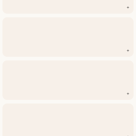
+
+
+