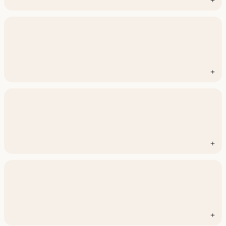
+
+
+
+