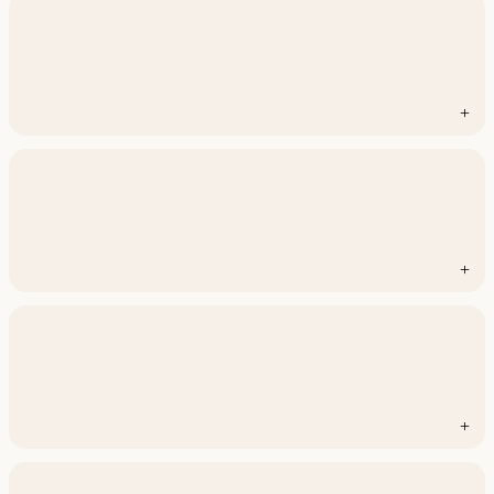
+
+
+