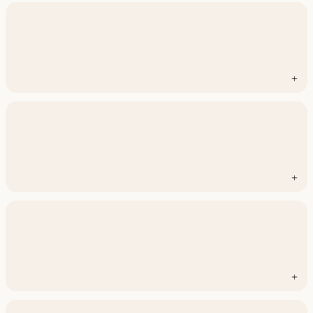
+
+
+