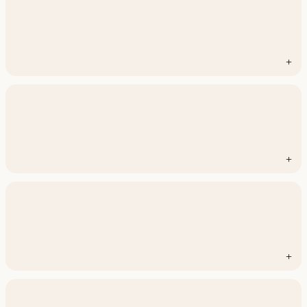
+
+
+