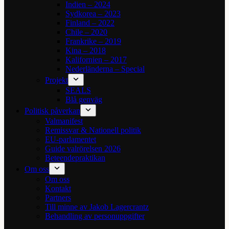
Indien – 2024
Sydkorea – 2023
Finland – 2022
Chile – 2020
Frankrike – 2019
Kina – 2018
Kalifornien – 2017
Nederländerna – Special
Projekt
SEALS
Blå genväg
Politisk påverkan
Valmanifest
Remissvar & Nationell politik
EU-parlamentet
Guide valrörelsen 2026
Beteendepraktikan
Om oss
Om oss
Kontakt
Partners
Till minne av Jakob Lagercrantz
Behandling av personuppgifter