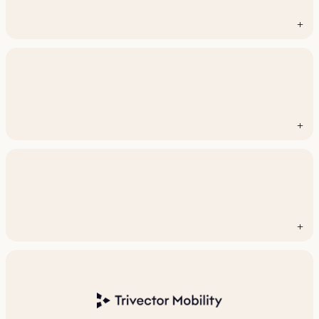
+
+
+