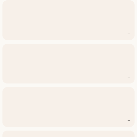
+
+
+