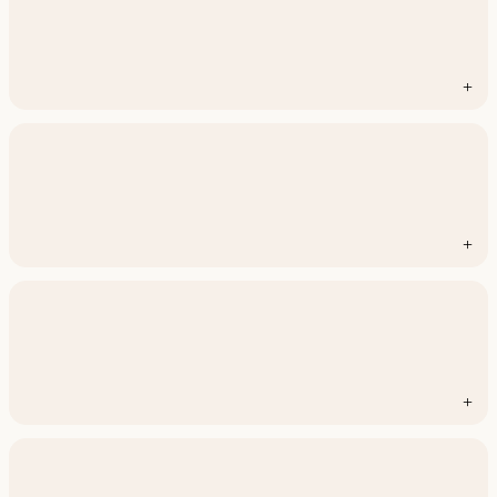
+
+
+