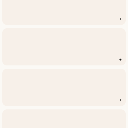
+
+
+