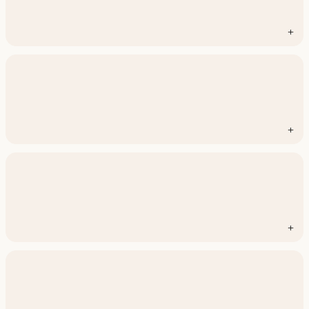
+
+
+