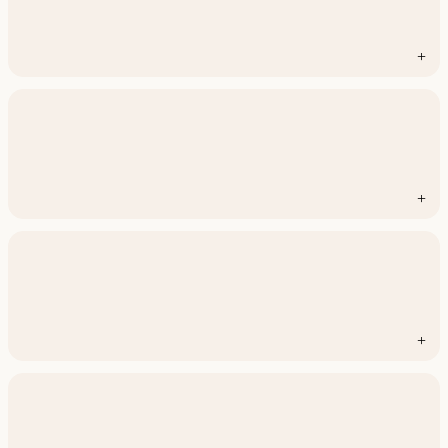
+
+
+