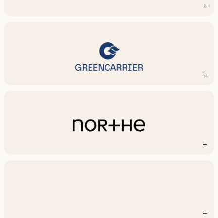
+
+
+
+