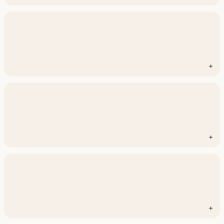
+
+
+