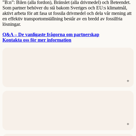
”B:n”: Bilen (alla fordon), Bränslet (alla drivmedel) och Beteendet.
Som partner behöver du stå bakom Sveriges och EU:s klimatmål,
aktivt arbeta för att fasa ut fossila drivmedel och dela vår mening att
en effektiv transportomställning består av en bredd av fossilfria
lösningar.
Q&A – De vanligaste frågorna om partnerskap
Kontakta oss för mer information
+
+