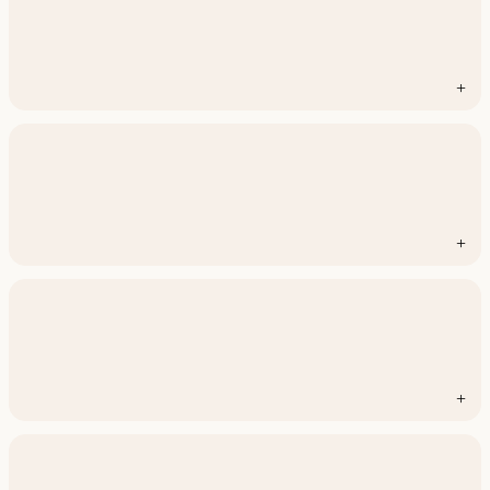
+
+
+