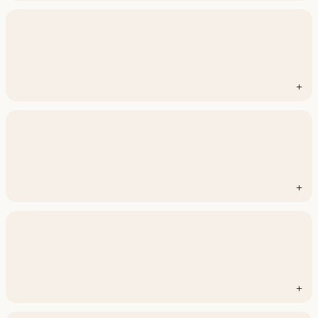
+
+
+