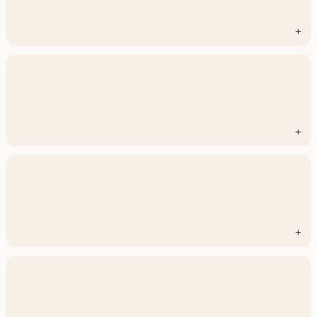
+
+
+