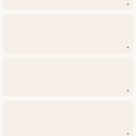
+
+
+
+