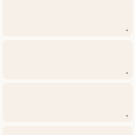
+
+
+