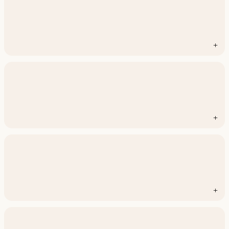
+
+
+