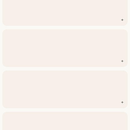
+
+
+