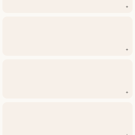
+
+
+