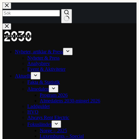
Hoppa
till
innehåll
Inga
resultat
Nyheter, artiklar & Press
Nyheter & Press
Analysbrev
Event & Aktiviteter
Aktuellt
Fakta & Statistik
Almedalen
Program 2026
Almedalens 2030-mingel 2026
Laddguldet
HVO
Always Rent Electric
Fokusländer
Norge – 2025
Luxemburgs – Special