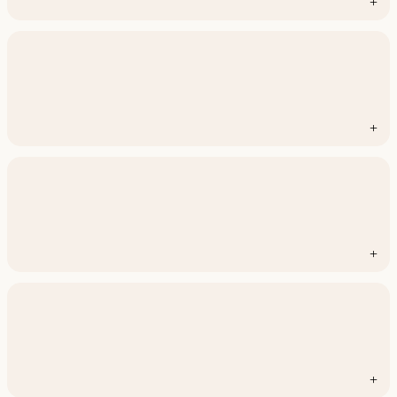
+
+
+
+