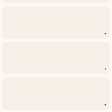
+
+
+