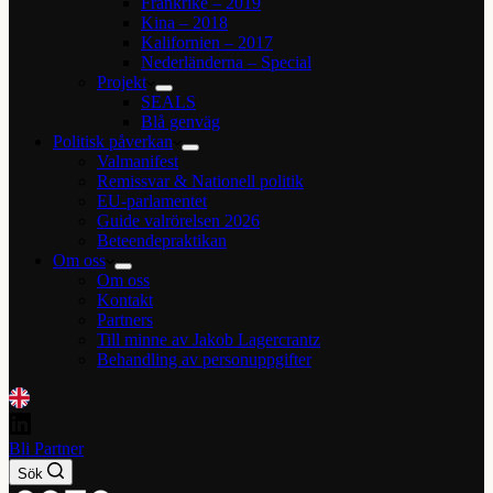
Frankrike – 2019
Kina – 2018
Kalifornien – 2017
Nederländerna – Special
Projekt
SEALS
Blå genväg
Politisk påverkan
Valmanifest
Remissvar & Nationell politik
EU-parlamentet
Guide valrörelsen 2026
Beteendepraktikan
Om oss
Om oss
Kontakt
Partners
Till minne av Jakob Lagercrantz
Behandling av personuppgifter
Bli Partner
Sök