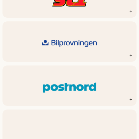
+
+
+