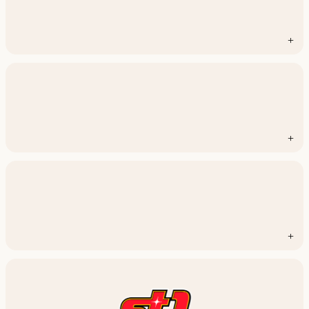
+
+
+