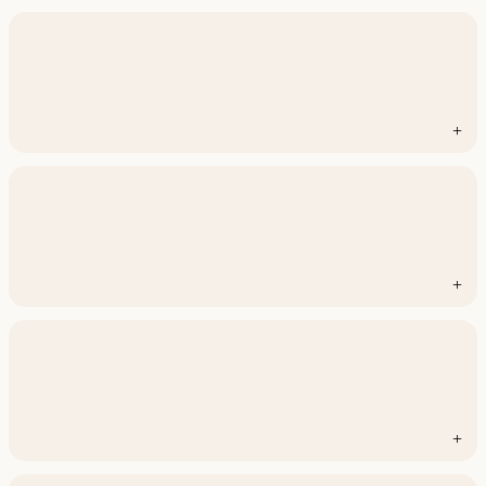
+
+
+