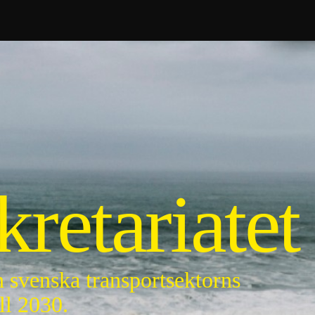
retariatet
 svenska transportsektorns
ll 2030.