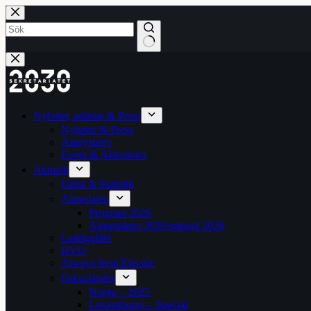
Hoppa
till
innehåll
Inga
resultat
Nyheter, artiklar & Press
Nyheter & Press
Analysbrev
Event & Aktiviteter
Aktuellt
Fakta & Statistik
Almedalen
Program 2026
Almedalens 2030-mingel 2026
Laddguldet
HVO
Always Rent Electric
Fokusländer
Norge – 2025
Luxemburgs – Special