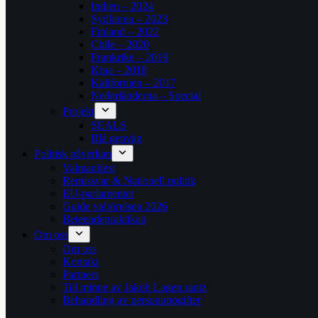
Indien – 2024
Sydkorea – 2023
Finland – 2022
Chile – 2020
Frankrike – 2019
Kina – 2018
Kalifornien – 2017
Nederländerna – Special
Projekt
SEALS
Blå genväg
Politisk påverkan
Valmanifest
Remissvar & Nationell politik
EU-parlamentet
Guide valrörelsen 2026
Beteendepraktikan
Om oss
Om oss
Kontakt
Partners
Till minne av Jakob Lagercrantz
Behandling av personuppgifter