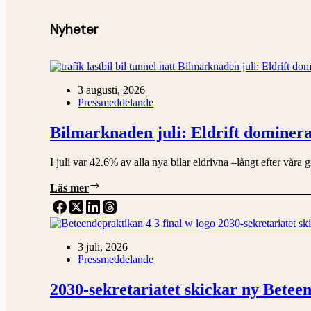
Nyheter
3 augusti, 2026
Pressmeddelande
Bilmarknaden juli: Eldrift dominera
I juli var 42.6% av alla nya bilar eldrivna –långt efter våra
Bilmarknaden
Läs mer
juli:
Eldrift
dominerar,
rekordbillig
3 juli, 2026
bensin
Pressmeddelande
hotar
omställningen
2030-sekretariatet skickar ny Betee