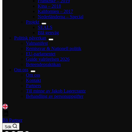
Frankrike – 2019
Kina – 2018
Kalifornien – 2017
Nederländerna – Special
Projekt
SEALS
Blå genväg
Politisk påverkan
Valmanifest
Remissvar & Nationell politik
EU-parlamentet
Guide valrörelsen 2026
Beteendepraktikan
Om oss
Om oss
Kontakt
Partners
Till minne av Jakob Lagercrantz
Behandling av personuppgifter
Bli Partner
Sök