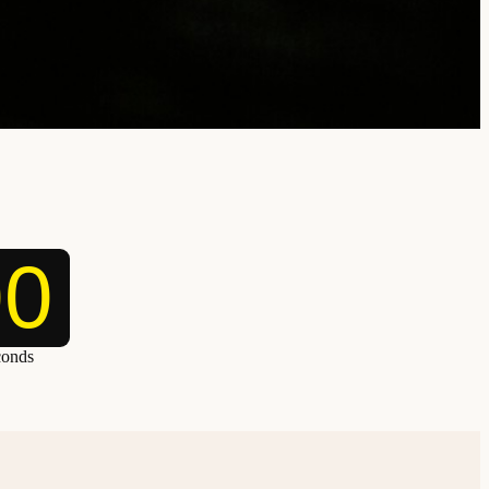
00
conds