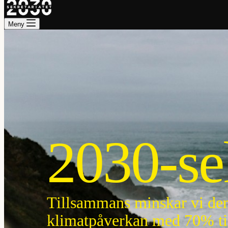
Meny
2030-sek
Tillsammans minskar vi den
klimatpåverkan med 70% ti