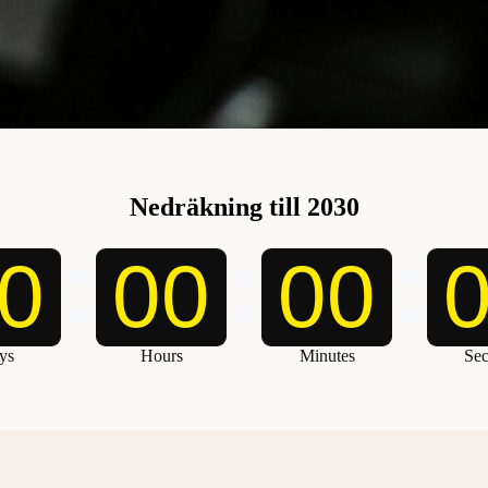
Nedräkning till 2030
0
00
00
ys
Hours
Minutes
Se