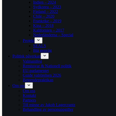
Indien – 2024
Sydkorea – 2023
Finland – 2022
Chile – 2020
Frankrike – 2019
Kina – 2018
Kalifornien – 2017
Nederländerna – Special
Projekt
SEALS
Blå genväg
Politisk påverkan
Valmanifest
Remissvar & Nationell politik
EU-parlamentet
Guide valrörelsen 2026
Beteendepraktikan
Om oss
Om oss
Kontakt
Partners
Till minne av Jakob Lagercrantz
Behandling av personuppgifter