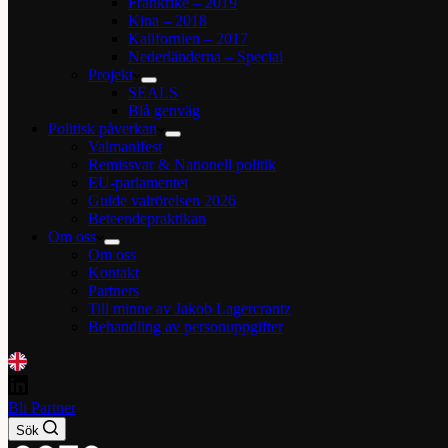
Frankrike – 2019
Kina – 2018
Kalifornien – 2017
Nederländerna – Special
Projekt
SEALS
Blå genväg
Politisk påverkan
Valmanifest
Remissvar & Nationell politik
EU-parlamentet
Guide valrörelsen 2026
Beteendepraktikan
Om oss
Om oss
Kontakt
Partners
Till minne av Jakob Lagercrantz
Behandling av personuppgifter
Bli Partner
Sök