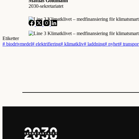
Mattias Goldmann
2030-sekretariatet
Etiketter
#
biodrivmedel
#
elektrifiering
#
klimatkliv
#
laddning
#
nyhet
#
transpor