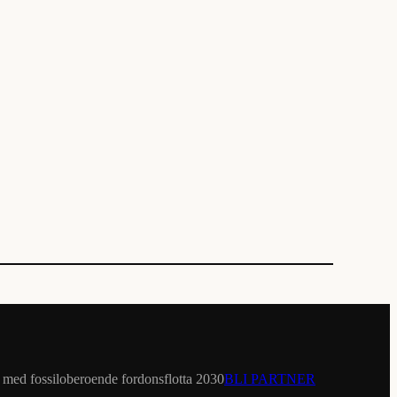
et med fossiloberoende fordonsflotta 2030
BLI PARTNER