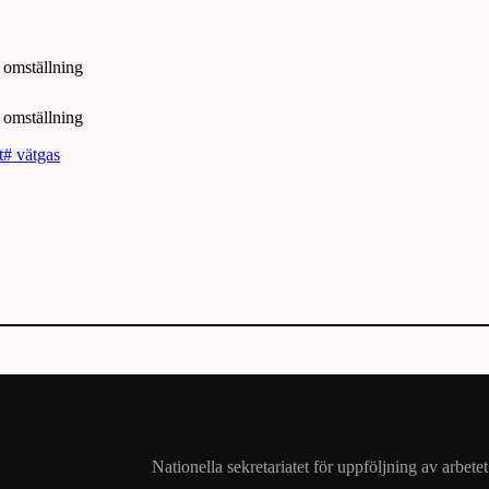
t
#
vätgas
Nationella sekretariatet för uppföljning av arbet