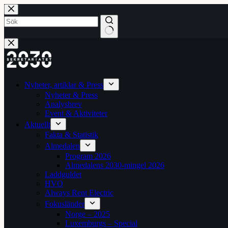
Hoppa
till
innehåll
Inga
resultat
Nyheter, artiklar & Press
Nyheter & Press
Analysbrev
Event & Aktiviteter
Aktuellt
Fakta & Statistik
Almedalen
Program 2026
Almedalens 2030-mingel 2026
Laddguldet
HVO
Always Rent Electric
Fokusländer
Norge – 2025
Luxemburgs – Special