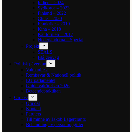
Indien – 2024
Sydkorea – 2023
Finland – 2022
Chile – 2020
Frankrike – 2019
Kina – 2018
Kalifornien – 2017
Nederländerna – Special
Projekt
SEALS
Blå genväg
Politisk påverkan
Valmanifest
Remissvar & Nationell politik
EU-parlamentet
Guide valrörelsen 2026
Beteendepraktikan
Om oss
Om oss
Kontakt
Partners
Till minne av Jakob Lagercrantz
Behandling av personuppgifter