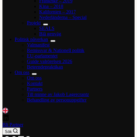
Frankrike – 2019
Kina – 2018
Kalifornien – 2017
Nederländerna – Special
Projekt
SEALS
Blå genväg
Politisk påverkan
Valmanifest
Remissvar & Nationell politik
EU-parlamentet
Guide valrörelsen 2026
Beteendepraktikan
Om oss
Om oss
Kontakt
Partners
Till minne av Jakob Lagercrantz
Behandling av personuppgifter
Bli Partner
Sök