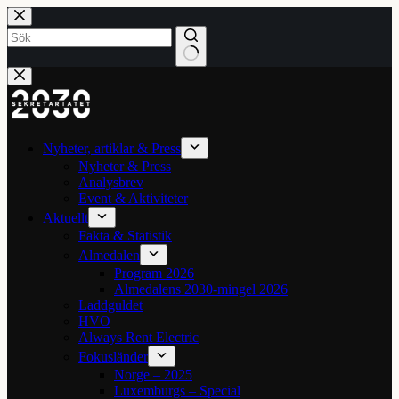
Hoppa
till
innehåll
Inga
resultat
Nyheter, artiklar & Press
Nyheter & Press
Analysbrev
Event & Aktiviteter
Aktuellt
Fakta & Statistik
Almedalen
Program 2026
Almedalens 2030-mingel 2026
Laddguldet
HVO
Always Rent Electric
Fokusländer
Norge – 2025
Luxemburgs – Special