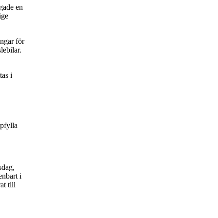
ngade en
ige
ngar för
lebilar.
as i
pfylla
sdag,
enbart i
t till