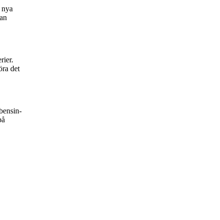
r nya
kan
rier.
öra det
bensin-
på