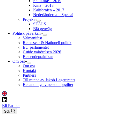
Frankrike – 2019
Kina – 2018
Kalifornien – 2017
Nederländerna – Special
Projekt
SEALS
Blå genväg
Politisk påverkan
Valmanifest
Remissvar & Nationell politik
EU-parlamentet
Guide valrörelsen 2026
Beteendepraktikan
Om oss
Om oss
Kontakt
Partners
Till minne av Jakob Lagercrantz
Behandling av personuppgifter
Bli Partner
Sök