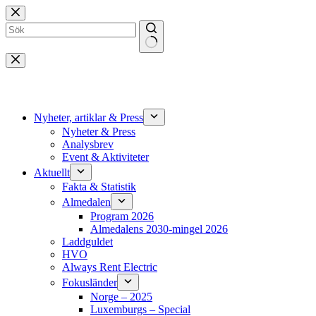
Hoppa
till
innehåll
Inga
resultat
Nyheter, artiklar & Press
Nyheter & Press
Analysbrev
Event & Aktiviteter
Aktuellt
Fakta & Statistik
Almedalen
Program 2026
Almedalens 2030-mingel 2026
Laddguldet
HVO
Always Rent Electric
Fokusländer
Norge – 2025
Luxemburgs – Special