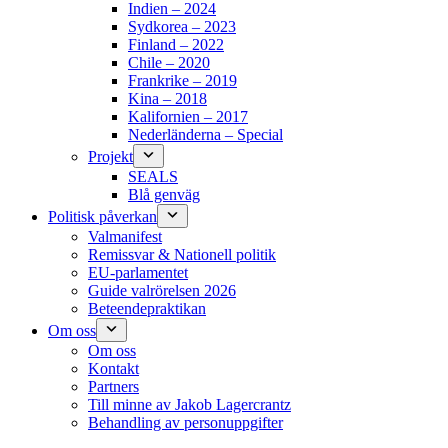
Indien – 2024
Sydkorea – 2023
Finland – 2022
Chile – 2020
Frankrike – 2019
Kina – 2018
Kalifornien – 2017
Nederländerna – Special
Projekt
SEALS
Blå genväg
Politisk påverkan
Valmanifest
Remissvar & Nationell politik
EU-parlamentet
Guide valrörelsen 2026
Beteendepraktikan
Om oss
Om oss
Kontakt
Partners
Till minne av Jakob Lagercrantz
Behandling av personuppgifter