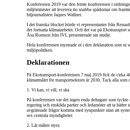
Konferensen 2019 var den femte konferensen i ordningen
miljöminister att leverera tio snabba spådomar om framti
biljournalisten Jaques Wallner.
I det franska blocket hörde vi representanter från Renau
det fortsatta klimatarbetet. Och det var på Ekotransport 
Åsa Romson från IVL presenterade sin studie.
Hela konferensen mynnade ut i den deklaration som ni se
miljöpolitiken.
Deklarationen
På Ekotransport-konferensen 7 maj 2019 fick de cirka 400 
klimatmålet för transportsektorn år 2030. Tack alla som
1. Vi kan, vi vill, vi ska
På konferensen var det ingen enda deltagare som tyckte att 
regering och enskilda partier och ledamöter att ta bättre t
avgränsade frågor komma med synpunkter utan att systemat
sex centrala myndigheter.
2. Låt målen styra