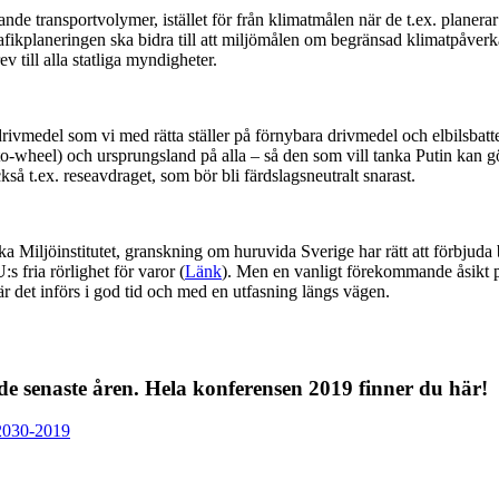
e transportvolymer, istället för från klimatmålen när de t.ex. planera
 trafikplaneringen ska bidra till att miljömålen om begränsad klimatpåver
 till alla statliga myndigheter.
rivmedel som vi med rätta ställer på förnybara drivmedel och elbilsbatte
-to-wheel) och ursprungsland på alla – så den som vill tanka Putin kan g
kså t.ex. reseavdraget, som bör bli färdslagsneutralt snarast.
Miljöinstitutet, granskning om huruvida Sverige har rätt att förbjuda 
s fria rörlighet för varor (
Länk
). Men en vanligt förekommande åsikt 
när det införs i god tid och med en utfasning längs vägen.
e senaste åren. Hela konferensen 2019 finner du här!
-2030-2019