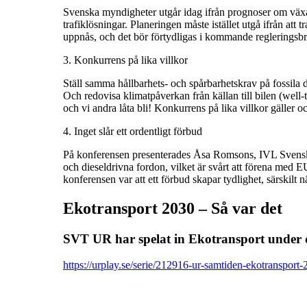
Svenska myndigheter utgår idag ifrån prognoser om växand
trafiklösningar. Planeringen måste istället utgå ifrån att
uppnås, och det bör förtydligas i kommande regleringsbrev
3. Konkurrens på lika villkor
Ställ samma hållbarhets- och spårbarhetskrav på fossila d
Och redovisa klimatpåverkan från källan till bilen (well
och vi andra låta bli! Konkurrens på lika villkor gäller oc
4. Inget slår ett ordentligt förbud
På konferensen presenterades Åsa Romsons, IVL Svenska 
och dieseldrivna fordon, vilket är svårt att förena med EU:
konferensen var att ett förbud skapar tydlighet, särskilt 
Ekotransport 2030 – Så var det
SVT UR har spelat in Ekotransport under d
https://urplay.se/serie/212916-ur-samtiden-ekotransport