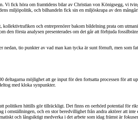
. Vi fick höra om framtidens bilar av Christian von Königsegg, vi tvi
dens miljöpolitik, och bilhandeln fick sin en miljöskrapa av den mångår
lt, kollektivtrafiken och entreprenörer bakom bildelning prata om utmani
som den första analysen presenterades om det går att förbjuda fossilbräns
r nedan, tio punkter av vad man kan tycka är sunt förnuft, men som fatt
deltagarna möjlighet att ge input för den fortsatta processen för att up
 deltog med kloka synpunkter.
politiken hittills gör tillräckligt. Det finns en oerhörd potential för rik
ag i omställningen, och en stor beredvillighet från andra aktörer att inte 
iskt och långsiktigt medverka i det arbete som idag främst är fokusera