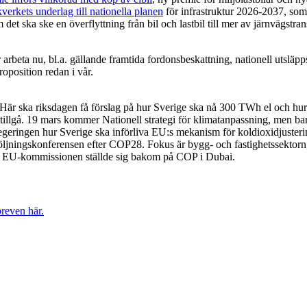
kverkets underlag till nationella planen
för infrastruktur 2026-2037, som 
et ska ske en överflyttning från bil och lastbil till mer av järnvägstran
r arbeta nu, bl.a. gällande framtida fordonsbeskattning, nationell utsläp
roposition redan i vår.
 Här ska riksdagen få förslag på hur Sverige ska nå 300 TWh el och hur
att tillgå. 19 mars kommer Nationell strategi för klimatanpassning, men b
regeringen hur Sverige ska införliva EU:s mekanism för koldioxidjusteri
jningskonferensen efter COP28. Fokus är bygg- och fastighetssektorn
 EU-kommissionen ställde sig bakom på COP i Dubai.
reven här.