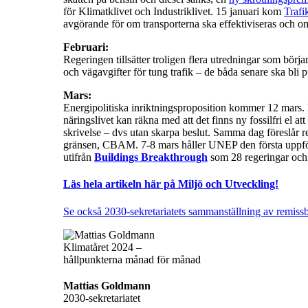
för Klimatklivet och Industriklivet. 15 januari kom
Trafi
avgörande för om transporterna ska effektiviseras och om d
Februari:
Regeringen tillsätter troligen flera utredningar som börja
och vägavgifter för tung trafik – de båda senare ska bli p
Mars:
Energipolitiska inriktningsproposition kommer 12 mars.
näringslivet kan räkna med att det finns ny fossilfri el 
skrivelse – dvs utan skarpa beslut. Samma dag föreslår 
gränsen, CBAM. 7-8 mars håller UNEP den första uppföl
utifrån
Buildings Breakthrough
som 28 regeringar och
Läs hela artikeln här på Miljö och Utveckling!
Se också 2030-sekretariatets sammanställning av remissb
Mattias Goldmann
2030-sekretariatet