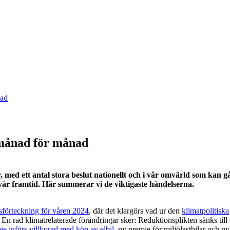
 månad för månad
, med ett antal stora beslut nationellt och i vår omvärld som kan g
r vår framtid. Här summerar vi de viktigaste händelserna.
sförteckning för våren 2024
, där det klargörs vad ur den
klimatpolitiska
. En rad klimatrelaterade förändringar sker: Reduktionsplikten sänks till
e införs villkorad med köp av elbil
, ny premie för miljölastbilar och n