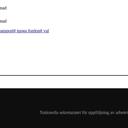
ransport
#
tunga fordon
#
val
Nationella sekretariatet för uppföljning av arbet