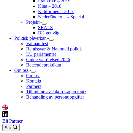
Frankrike – 2019
Kina – 2018
Kalifornien – 2017
Nederländerna – Special
Projekt
SEALS
Blå genväg
Politisk påverkan
Valmanifest
Remissvar & Nationell politik
EU-parlamentet
Guide valrörelsen 2026
Beteendepraktikan
Om oss
Om oss
Kontakt
Partners
Till minne av Jakob Lagercrantz
Behandling av personuppgifter
Bli Partner
Sök