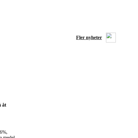
Fler nyheter
å åt
 6%,
ya medel