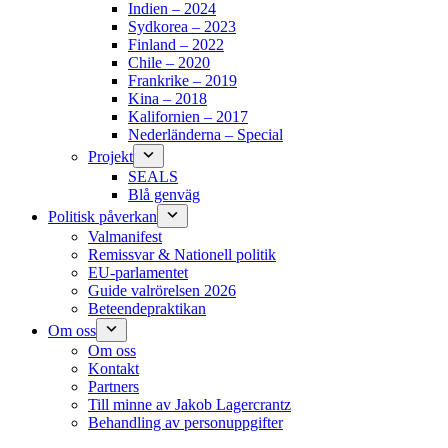
Indien – 2024
Sydkorea – 2023
Finland – 2022
Chile – 2020
Frankrike – 2019
Kina – 2018
Kalifornien – 2017
Nederländerna – Special
Projekt
SEALS
Blå genväg
Politisk påverkan
Valmanifest
Remissvar & Nationell politik
EU-parlamentet
Guide valrörelsen 2026
Beteendepraktikan
Om oss
Om oss
Kontakt
Partners
Till minne av Jakob Lagercrantz
Behandling av personuppgifter