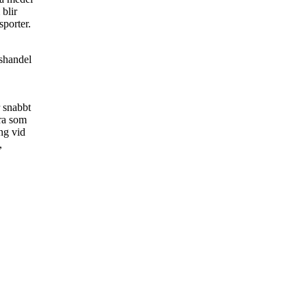
blir
sporter.
pshandel
 snabbt
ara som
ng vid
,