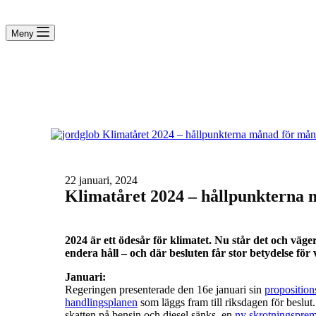
Meny
22 januari, 2024
Klimatåret 2024 – hållpunkterna
2024 är ett ödesår för klimatet. Nu står det och väger
endera håll – och där besluten får stor betydelse fö
Januari:
Regeringen presenterade den 16e januari sin
proposition
handlingsplanen
som läggs fram till riksdagen för beslut
skatten på bensin och diesel sänks, en
ny skrotningspremi