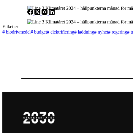
Etiketter
#
biodrivmedel
#
budget
#
elektrifiering
#
laddning
#
nyhet
#
regering
#
t