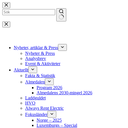
Hoppa
till
innehåll
Inga
resultat
Nyheter, artiklar & Press
Nyheter & Press
Analysbrev
Event & Aktiviteter
Aktuellt
Fakta & Statistik
Almedalen
Program 2026
Almedalens 2030-mingel 2026
Laddguldet
HVO
Always Rent Electric
Fokusländer
Norge – 2025
Luxemburgs – Special