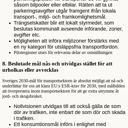
såsom bilpooler eller elbilar. Rätten att ta ut
parkeringsavgifter utgår framgent ifrån lokala
transport-, miljö- och framkomlighetsmål.
Trängselskatter blir ett lokalt styrmedel, som
beslutas kommunalt avseende införande, zoner,
avgifter etc.
Möjligheten att införa miljözoner förstärks med
en ny kategori för utsläppsfria transportfordon.
Pilotregioner utses för relevanta delar av omställningen
8.
Beslutade mål nås och utvidgas stället för att
urholkas eller avvecklas
Sveriges 2030-mål för transportsektorn är absolut möjligt att nå och
underlättar för oss att klara EU:s ESR-krav för 2030, med målbilden
att överprestera inom transportsektorn för att ge extra utrymme åt
jord- och skogsbruket.
Nollvisionen utvidgas till att också gälla de som
dör
av
trafiken, inte enbart de som dör och skada
i trafiken.
Ett konsumtionsmål införs i enlighet med