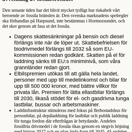
Den senaste tiden har det blivit mycket tydligt hur riskabelt vårt
beroende av fossila bränslen är. Den svenska marknadens spelregler
ska förhandlas på Harpsund, inte bestämmas i Hormozsundet, och
det sker genom att fasa ut det fossila.
Dagens skattesänkningar på bensin och diesel
förlängs inte när de löper ut. Skattebefrielsen för
biodrivmedel förlängs till 2032 så som EU-
kommissionen redan godkänt. Skatten på el för
laddning sänks till EU:s miniminivå, som våra
grannländer redan gjort.
Elbilspremien utökas till att gälla hela landet,
personer med upp till medelinkomst och bilar för
upp till 500 000 kronor, med bättre villkor för
privata lån. Premien för lätta ellastbilar förlängs
till 2030, likaså stödet för el- och gasdrivna tunga
lastbilar, bussar och arbetsmaskiner.
Laddinfrastruktur stimuleras med fokus på flerbostadshus för
personbilar, på depåladdning för lastbilar och publik laddning
för tunga fordon där efterfrågan är betydande. Andelen
fossilfria drivmedel i de fossila ökas genom en stegvis höjning
med början 2027 och en plan ända fram till 2045, då andelen