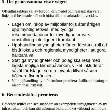
5.
Det gemensamma visar vägen
Offentlig sektors val av fordon, drivmedel och resesätt ska vara i
linje med beslutade mål och bidra till att marknaden utvecklas.
Lagen om inköp av miljöbilar
följs åter årligen
upp myndighetsvis, med tydliga
rekommendationer för myndigheter vars
omställning inte ligger i framkant.
Upphandlingsmyndigheten
får en förstärkt roll att
bistå lokala och regionala myndigheter i att göra
hållbara val.
Statliga myndigheter och bolag ska resa med
lägsta möjliga klimatpåverkan, vilket inkluderar
såväl färdslaget som relevanta tillval såsom
hållbara flygbränslen.
Vid upphandling av infrastruktur premieras hållbara lösningar
såsom fossilfritt stål.
6.
Beteendeskiftet premieras
Beteendeskiftet kan ske snabbare än exempelvis utbyggnaden av ny
infrastruktur, och kan rätt utformat bidra till ökat välstånd och högre