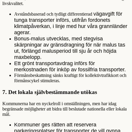
livskvalitet.
vägavgift för
Avståndsbaserad och tydligt differentierad
tunga transporter införs, utifrån fordonets
klimatpåverkan, i linje med hur våra grannländer
agerar.
Bonus-malus utvecklas, med stegvisa
skärpningar av gränsdragning för när malus tas
ut, förlängd malusperiod till sju år och höjda
maxbelopp.
Ett grönt transportavdrag införs för
merkostnaden för inköp av fossilfria transporter.
Förmånsbeskattning sänks kraftigt för kollektivtrafikkort och
förmånscykel stimuleras.
7.
Det lokala självbestämmande utökas
Kommunerna har en nyckelroll i omställningen, men har idag
begränsade möjligheter att bidra till beslutade nationella eller lokala
mål.
Kommuner
ges rätten att reservera
parkeringsplatser för transporter de vill gynna,