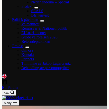
Nederländerna – Special
Projekt
SEALS
Blå genväg
Politisk påverkan
Valmanifest
Remissvar & Nationell politik
EU-parlamentet
Guide valrörelsen 2026
Beteendepraktikan
Om oss
Om oss
Kontakt
Partners
Till minne av Jakob Lagercrantz
Behandling av personuppgifter
Bli Partner
Sök
Meny