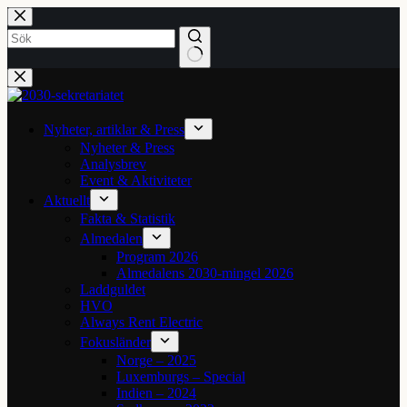
Hoppa
till
innehåll
Inga
resultat
Nyheter, artiklar & Press
Nyheter & Press
Analysbrev
Event & Aktiviteter
Aktuellt
Fakta & Statistik
Almedalen
Program 2026
Almedalens 2030-mingel 2026
Laddguldet
HVO
Always Rent Electric
Fokusländer
Norge – 2025
Luxemburgs – Special
Indien – 2024