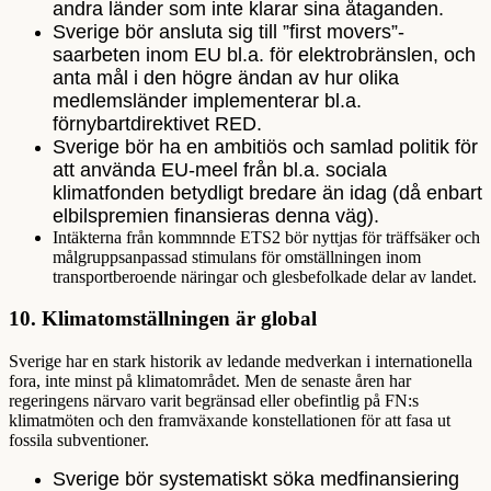
andra länder som inte klarar sina åtaganden.
Sverige bör ansluta sig till ”first movers”-
saarbeten inom EU bl.a. för elektrobränslen, och
anta mål i den högre ändan av hur olika
medlemsländer implementerar bl.a.
förnybartdirektivet RED.
Sverige bör ha en ambitiös och samlad politik för
att använda EU-meel från bl.a. sociala
klimatfonden betydligt bredare än idag (då enbart
elbilspremien finansieras denna väg).
Intäkterna från kommnnde ETS2 bör nyttjas för träffsäker och
målgruppsanpassad stimulans för omställningen inom
transportberoende näringar och glesbefolkade delar av landet.
10.
Klimatomställningen är global
Sverige har en stark historik av ledande medverkan i internationella
fora, inte minst på klimatområdet. Men de senaste åren har
regeringens närvaro varit begränsad eller obefintlig på FN:s
klimatmöten och den framväxande konstellationen för att fasa ut
fossila subventioner.
Sverige bör systematiskt söka medfinansiering