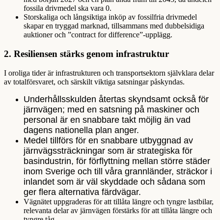
fossila drivmedel ska vara 0.
Storskaliga och långsiktiga inköp av fossilfria drivmedel
skapar en tryggad marknad, tillsammans med dubbelsidiga
auktioner och ”contract for difference”-upplägg.
2. Resiliensen stärks genom infrastruktur
I oroliga tider är infrastrukturen och transportsektorn självklara delar
av totalförsvaret, och särskilt viktiga satsningar påskyndas.
Underhållsskulden återtas skyndsamt också för
järnvägen; med en satsning på maskiner och
personal är en snabbare takt möjlig än vad
dagens nationella plan anger.
Medel tillförs för en snabbare utbyggnad av
järnvägssträckningar som är strategiska för
basindustrin, för förflyttning mellan större städer
inom Sverige och till våra grannländer, sträckor i
inlandet som är väl skyddade och sådana som
ger flera alternativa färdvägar.
Vägnätet uppgraderas för att tillåta längre och tyngre lastbilar,
relevanta delar av järnvägen förstärks för att tillåta längre och
tyngre tåg.