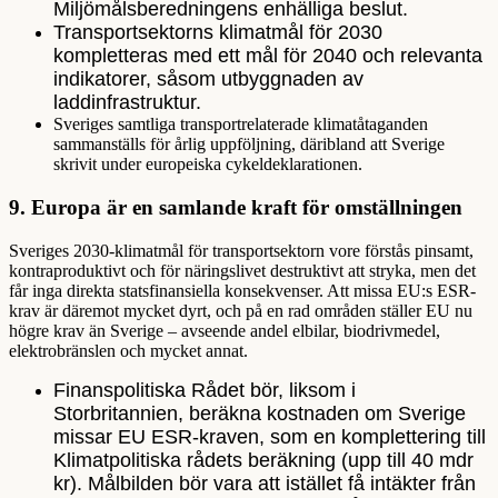
Miljömålsberedningens enhälliga beslut.
Transportsektorns klimatmål för 2030
kompletteras med ett mål för 2040 och relevanta
indikatorer, såsom utbyggnaden av
laddinfrastruktur.
Sveriges samtliga transportrelaterade klimatåtaganden
sammanställs för årlig uppföljning, däribland att Sverige
skrivit under europeiska cykeldeklarationen.
9.
Europa är en samlande kraft för omställningen
Sveriges 2030-klimatmål för transportsektorn vore förstås pinsamt,
kontraproduktivt och för näringslivet destruktivt att stryka, men det
får inga direkta statsfinansiella konsekvenser. Att missa EU:s ESR-
krav är däremot mycket dyrt, och på en rad områden ställer EU nu
högre krav än Sverige – avseende andel elbilar, biodrivmedel,
elektrobränslen och mycket annat.
Finanspolitiska Rådet bör, liksom i
Storbritannien, beräkna kostnaden om Sverige
missar EU ESR-kraven, som en komplettering till
Klimatpolitiska rådets beräkning (upp till 40 mdr
kr). Målbilden bör vara att istället få intäkter från