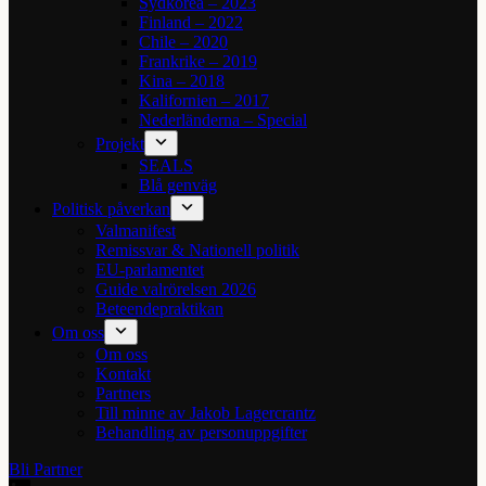
Sydkorea – 2023
Finland – 2022
Chile – 2020
Frankrike – 2019
Kina – 2018
Kalifornien – 2017
Nederländerna – Special
Projekt
SEALS
Blå genväg
Politisk påverkan
Valmanifest
Remissvar & Nationell politik
EU-parlamentet
Guide valrörelsen 2026
Beteendepraktikan
Om oss
Om oss
Kontakt
Partners
Till minne av Jakob Lagercrantz
Behandling av personuppgifter
Bli Partner