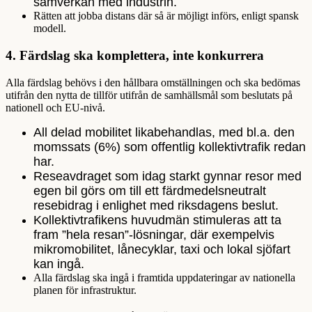
samverkan med industrin.
Rätten att jobba distans där så är möjligt införs, enligt spansk
modell.
4.
Färdslag ska komplettera, inte konkurrera
Alla färdslag behövs i den hållbara omställningen och ska bedömas
utifrån den nytta de tillför utifrån de samhällsmål som beslutats på
nationell och EU-nivå.
All delad mobilitet likabehandlas, med bl.a. den
momssats (6%) som offentlig kollektivtrafik redan
har.
Reseavdraget som idag starkt gynnar resor med
egen bil görs om till ett färdmedelsneutralt
resebidrag i enlighet med riksdagens beslut.
Kollektivtrafikens huvudmän stimuleras att ta
fram ”hela resan”-lösningar, där exempelvis
mikromobilitet, lånecyklar, taxi och lokal sjöfart
kan ingå.
Alla färdslag ska ingå i framtida uppdateringar av nationella
planen för infrastruktur.