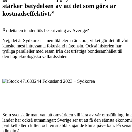
stärker betydelsen av att det som görs är
kostnadseffektivt.”
Är detta en tendentiös beskrivning av Sverige?
Nej, det är Sydkorea – men likheterna är stora, vilket gör det till vårt
kanske mest intressanta fokusland någonsin. Också historien har
tydliga paralleller med resan från det urfattiga bondesamhället till
den högteknologiska välfärdsstaten.
Som svensk är man van att omvärlden vill lära av vår omställning, in
länder har också utmaningar; Sverige ser ut att få den sämsta ekonom
partikelhalter i luften och en snabbt stigande klimatpåverkan. På senare
klimatmål.