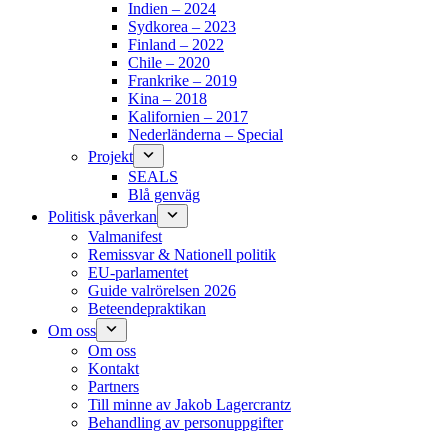
Indien – 2024
Sydkorea – 2023
Finland – 2022
Chile – 2020
Frankrike – 2019
Kina – 2018
Kalifornien – 2017
Nederländerna – Special
Projekt
SEALS
Blå genväg
Politisk påverkan
Valmanifest
Remissvar & Nationell politik
EU-parlamentet
Guide valrörelsen 2026
Beteendepraktikan
Om oss
Om oss
Kontakt
Partners
Till minne av Jakob Lagercrantz
Behandling av personuppgifter