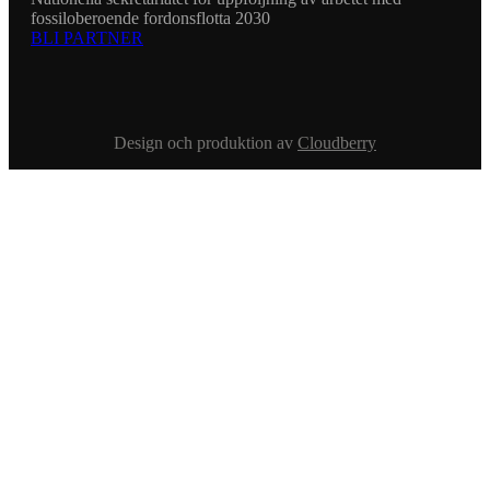
fossiloberoende fordonsflotta 2030
BLI PARTNER
Design och produktion av
Cloudberry