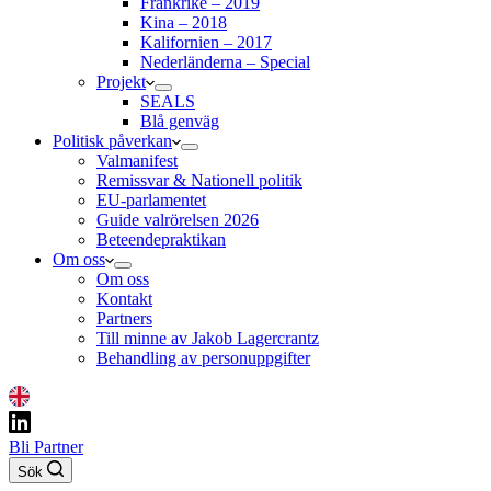
Frankrike – 2019
Kina – 2018
Kalifornien – 2017
Nederländerna – Special
Projekt
SEALS
Blå genväg
Politisk påverkan
Valmanifest
Remissvar & Nationell politik
EU-parlamentet
Guide valrörelsen 2026
Beteendepraktikan
Om oss
Om oss
Kontakt
Partners
Till minne av Jakob Lagercrantz
Behandling av personuppgifter
Bli Partner
Sök