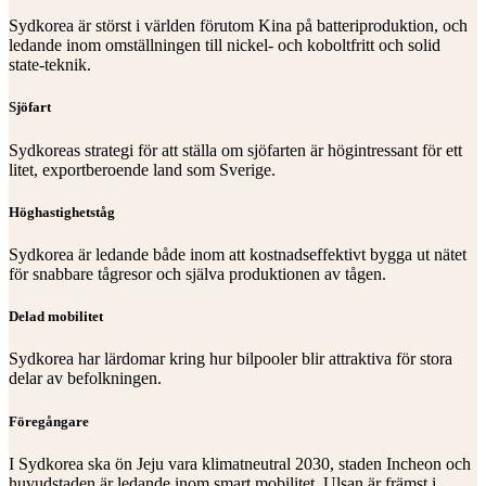
Sydkorea är störst i världen förutom Kina på batteriproduktion, och
ledande inom omställningen till nickel- och koboltfritt och solid
state-teknik.
Sjöfart
Sydkoreas strategi för att ställa om sjöfarten är högintressant för ett
litet, exportberoende land som Sverige.
Höghastighetståg
Sydkorea är ledande både inom att kostnadseffektivt bygga ut nätet
för snabbare tågresor och själva produktionen av tågen.
Delad mobilitet
Sydkorea har lärdomar kring hur bilpooler blir attraktiva för stora
delar av befolkningen.
Föregångare
I Sydkorea ska ön Jeju vara klimatneutral 2030, staden Incheon och
huvudstaden är ledande inom smart mobilitet, Ulsan är främst i