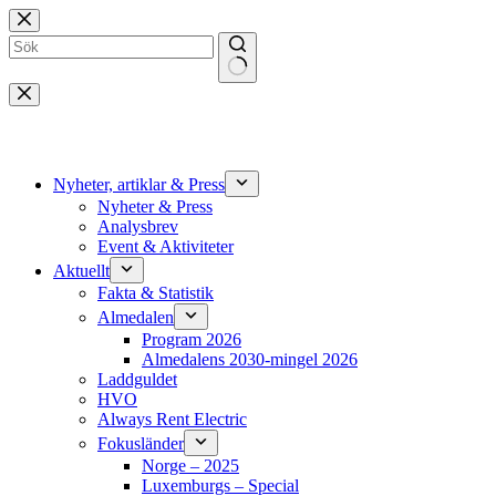
Hoppa
till
innehåll
Inga
resultat
Nyheter, artiklar & Press
Nyheter & Press
Analysbrev
Event & Aktiviteter
Aktuellt
Fakta & Statistik
Almedalen
Program 2026
Almedalens 2030-mingel 2026
Laddguldet
HVO
Always Rent Electric
Fokusländer
Norge – 2025
Luxemburgs – Special