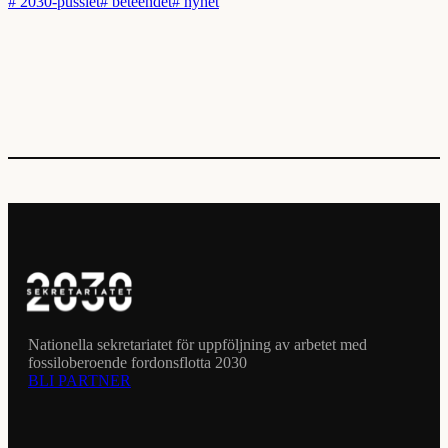
#
2030-pusslet
#
beteendet
#
nyhet
Nationella sekretariatet för uppföljning av arbetet med
fossiloberoende fordonsflotta 2030
BLI PARTNER