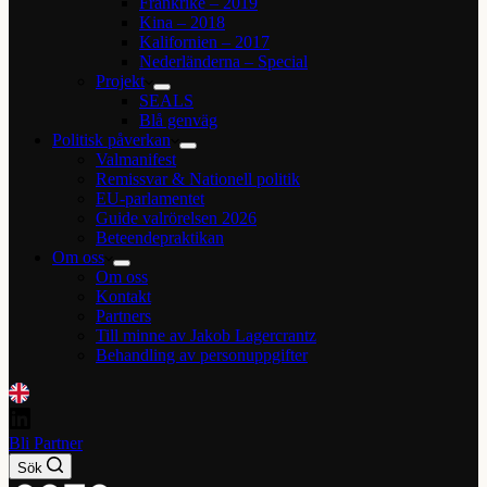
Frankrike – 2019
Kina – 2018
Kalifornien – 2017
Nederländerna – Special
Projekt
SEALS
Blå genväg
Politisk påverkan
Valmanifest
Remissvar & Nationell politik
EU-parlamentet
Guide valrörelsen 2026
Beteendepraktikan
Om oss
Om oss
Kontakt
Partners
Till minne av Jakob Lagercrantz
Behandling av personuppgifter
Bli Partner
Sök