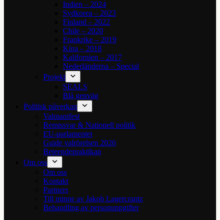
Indien – 2024
Sydkorea – 2023
Finland – 2022
Chile – 2020
Frankrike – 2019
Kina – 2018
Kalifornien – 2017
Nederländerna – Special
Projekt
SEALS
Blå genväg
Politisk påverkan
Valmanifest
Remissvar & Nationell politik
EU-parlamentet
Guide valrörelsen 2026
Beteendepraktikan
Om oss
Om oss
Kontakt
Partners
Till minne av Jakob Lagercrantz
Behandling av personuppgifter