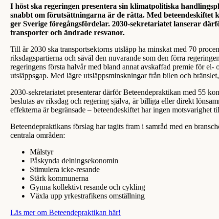
I höst ska regeringen presentera sin klimatpolitiska handlingsp
snabbt om förutsättningarna är de rätta. Med beteendeskiftet k
ger Sverige föregångsfördelar. 2030-sekretariatet lanserar dä
transporter och ändrade resvanor.
Till år 2030 ska transportsektorns utsläpp ha minskat med 70 proce
riksdagspartierna och såväl den nuvarande som den förra regeringe
regeringens första halvår med bland annat avskaffad premie för el- o
utsläppsgap. Med lägre utsläppsminskningar från bilen och bränslet, 
2030-sekretariatet presenterar därför Beteendepraktikan med 55 konk
beslutas av riksdag och regering själva, är billiga eller direkt lön
effekterna är begränsade – beteendeskiftet har ingen motsvarighet til
Beteendepraktikans förslag har tagits fram i samråd med en branschöv
centrala områden:
Målstyr
Påskynda delningsekonomin
Stimulera icke-resande
Stärk kommunerna
Gynna kollektivt resande och cykling
Växla upp yrkestrafikens omställning
Läs mer om Beteendepraktikan här!