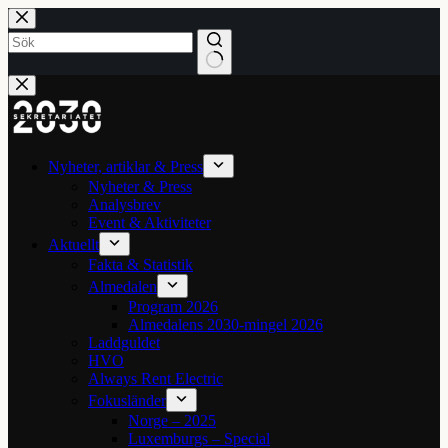
Hoppa
till
innehåll
Inga
resultat
Nyheter, artiklar & Press
Nyheter & Press
Analysbrev
Event & Aktiviteter
Aktuellt
Fakta & Statistik
Almedalen
Program 2026
Almedalens 2030-mingel 2026
Laddguldet
HVO
Always Rent Electric
Fokusländer
Norge – 2025
Luxemburgs – Special