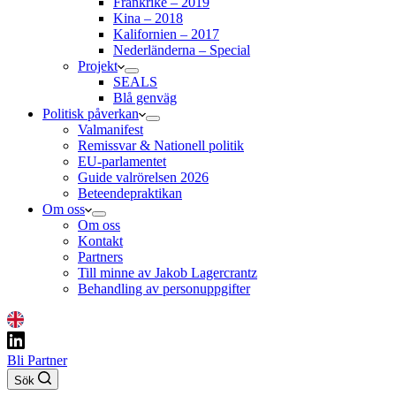
Frankrike – 2019
Kina – 2018
Kalifornien – 2017
Nederländerna – Special
Projekt
SEALS
Blå genväg
Politisk påverkan
Valmanifest
Remissvar & Nationell politik
EU-parlamentet
Guide valrörelsen 2026
Beteendepraktikan
Om oss
Om oss
Kontakt
Partners
Till minne av Jakob Lagercrantz
Behandling av personuppgifter
Bli Partner
Sök