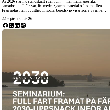
År 2026 står motståndskraft i centrum — från framgångsrika
samarbeten till försvar, livsmedelssystem, material och samhällen.
Från industriell robusthet till social beredskap visar norra Sverige…
22 september, 2026