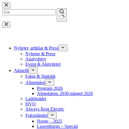
Hoppa
till
innehåll
Inga
resultat
Nyheter, artiklar & Press
Nyheter & Press
Analysbrev
Event & Aktiviteter
Aktuellt
Fakta & Statistik
Almedalen
Program 2026
Almedalens 2030-mingel 2026
Laddguldet
HVO
Always Rent Electric
Fokusländer
Norge – 2025
Luxemburgs – Special