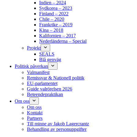
Indien – 2024
Sydkorea – 2023
Finland – 2022
Chile – 2020
Frankrike – 2019
Kina – 2018
Kalifornien – 2017
Nederländerna – Special
Projekt
SEALS
Blå genväg
Politisk påverkan
Valmanifest
Remissvar & Nationell politik
EU-parlamentet
Guide valrörelsen 2026
Beteendepraktikan
Om oss
Om oss
Kontakt
Partners
Till minne av Jakob Lagercrantz
Behandling av personuppgifter