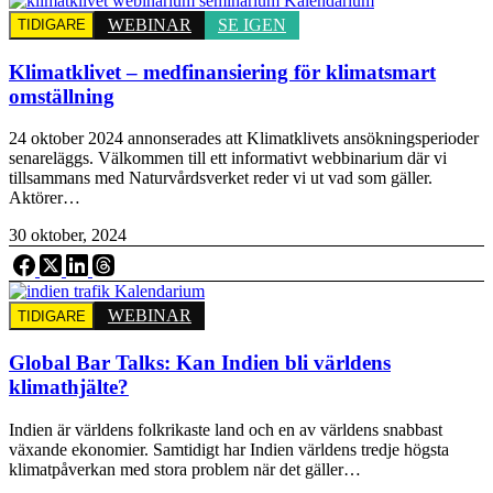
WEBINAR
SE IGEN
TIDIGARE
Klimatklivet – medfinansiering för klimatsmart
omställning
24 oktober 2024 annonserades att Klimatklivets ansökningsperioder
senareläggs. Välkommen till ett informativt webbinarium där vi
tillsammans med Naturvårdsverket reder vi ut vad som gäller.
Aktörer…
30 oktober, 2024
WEBINAR
TIDIGARE
Global Bar Talks: Kan Indien bli världens
klimathjälte?
Indien är världens folkrikaste land och en av världens snabbast
växande ekonomier. Samtidigt har Indien världens tredje högsta
klimatpåverkan med stora problem när det gäller…