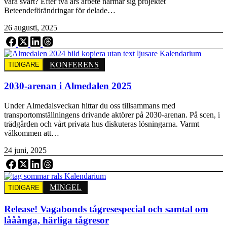
vara svårt? Efter två års arbete närmar sig projektet
Beteendeförändringar för delade…
26 augusti, 2025
KONFERENS
TIDIGARE
2030-arenan i Almedalen 2025
Under Almedalsveckan hittar du oss tillsammans med
transportomställningens drivande aktörer på 2030-arenan. På scen, i
trädgården och vårt privata hus diskuteras lösningarna. Varmt
välkommen att…
24 juni, 2025
MINGEL
TIDIGARE
Release! Vagabonds tågresespecial och samtal om
lååånga, härliga tågresor