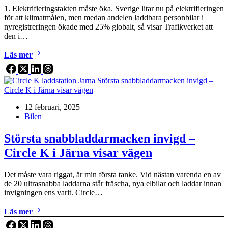
1. Elektrifieringstakten måste öka. Sverige litar nu på elektrifieringen
för att klimatmålen, men medan andelen laddbara personbilar i
nyregistreringen ökade med 25% globalt, så visar Trafikverket att
den i…
Efter
Läs mer
Trafikverkets
utsläppslarm:
Så
kan
Sverige
12 februari, 2025
undvika
Bilen
dryga
EU-
böter
Största snabbladdarmacken invigd –
Circle K i Järna visar vägen
Det måste vara riggat, är min första tanke. Vid nästan varenda en av
de 20 ultrasnabba laddarna står fräscha, nya elbilar och laddar innan
invigningen ens varit. Circle…
Största
Läs mer
snabbladdarmacken
invigd