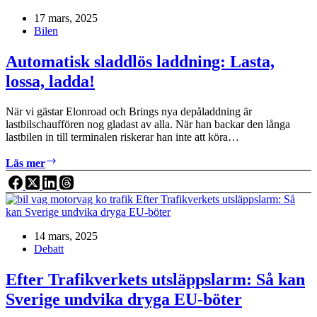
och
17 mars, 2025
kommuner
Bilen
kan
göra
ännu
Automatisk sladdlös laddning: Lasta,
mer
lossa, ladda!
När vi gästar Elonroad och Brings nya depåladdning är
lastbilschauffören nog gladast av alla. När han backar den långa
lastbilen in till terminalen riskerar han inte att köra…
Automatisk
Läs mer
sladdlös
laddning:
Lasta,
lossa,
ladda!
14 mars, 2025
Debatt
Efter Trafikverkets utsläppslarm: Så kan
Sverige undvika dryga EU-böter