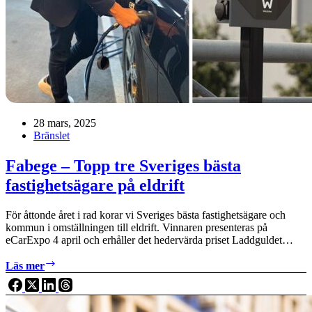
28 mars, 2025
Bränslet
Fabege – Topp tre Sveriges bästa
fastighetsägare på eldrift
För åttonde året i rad korar vi Sveriges bästa fastighetsägare och
kommun i omställningen till eldrift. Vinnaren presenteras på
eCarExpo 4 april och erhåller det hedervärda priset Laddguldet…
Fabege
Läs mer
–
Topp
tre