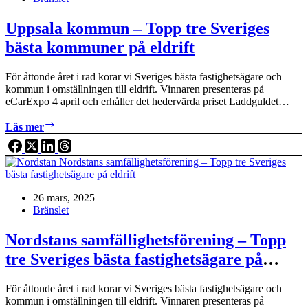
på
eldrift
Uppsala kommun – Topp tre Sveriges
bästa kommuner på eldrift
För åttonde året i rad korar vi Sveriges bästa fastighetsägare och
kommun i omställningen till eldrift. Vinnaren presenteras på
eCarExpo 4 april och erhåller det hedervärda priset Laddguldet…
Uppsala
Läs mer
kommun
–
Topp
tre
Sveriges
26 mars, 2025
bästa
Bränslet
kommuner
på
eldrift
Nordstans samfällighetsförening – Topp
tre Sveriges bästa fastighetsägare på
eldrift
För åttonde året i rad korar vi Sveriges bästa fastighetsägare och
kommun i omställningen till eldrift. Vinnaren presenteras på