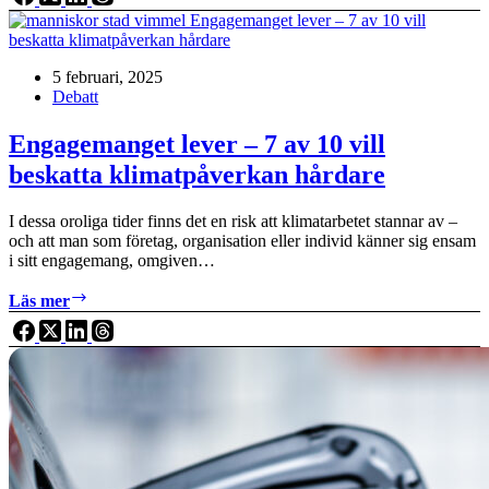
–
Circle
K
5 februari, 2025
i
Debatt
Järna
visar
vägen
Engagemanget lever – 7 av 10 vill
beskatta klimatpåverkan hårdare
I dessa oroliga tider finns det en risk att klimatarbetet stannar av –
och att man som företag, organisation eller individ känner sig ensam
i sitt engagemang, omgiven…
Engagemanget
Läs mer
lever
–
7
av
10
vill
beskatta
klimatpåverkan
hårdare