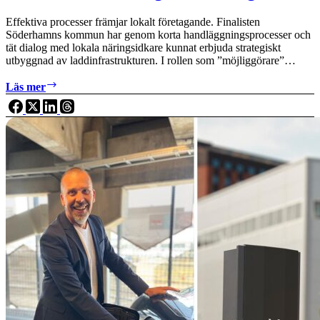
kommuner och fastighetsägare på eldrift
Effektiva processer främjar lokalt företagande. Finalisten
Söderhamns kommun har genom korta handläggningsprocesser och
tät dialog med lokala näringsidkare kunnat erbjuda strategiskt
utbyggnad av laddinfrastrukturen. I rollen som ”möjliggörare”…
Så
Läs mer
ökar
vi
elektrifieringstakten
–
lärdomar
från
Laddguldet,
Sveriges
bästa
kommuner
och
fastighetsägare
på
eldrift