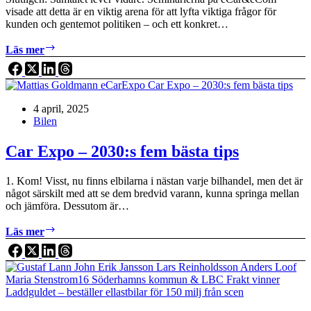
visade att detta är en viktig arena för att lyfta viktiga frågor för
kunden och gentemot politiken – och ett konkret…
eCar
Läs mer
&
eCom
Expo
–
4 april, 2025
2030:s
Bilen
fem
centrala
slutsatser
Car Expo – 2030:s fem bästa tips
1. Kom! Visst, nu finns elbilarna i nästan varje bilhandel, men det är
något särskilt med att se dem bredvid varann, kunna springa mellan
och jämföra. Dessutom är…
Car
Läs mer
Expo
–
2030:s
fem
bästa
tips