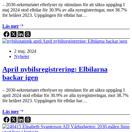
regeringens
– 2030-sekretariatet efterlyser ny stimulans för att säkra uppgång I
besked
maj 2024 stod elbilar för 30.9% av alla nyregistreringar, mot 38.7%
för helåret 2023. Uppgången för elbilar har…
Maj
Läs mer
nybilsregistrering:
Elbilarna
backar
igen
2 maj, 2024
Nyheter
April nybilsregistrering: Elbilarna
backar igen
– 2030-sekretariatet efterlyser ny stimulans för att säkra uppgång I
april 2024 stod elbilar för 30.9% av alla nyregistreringar, mot 38.7%
för helåret 2023. Uppgången för elbilar har…
April
Läs mer
nybilsregistrering:
Elbilarna
backar
igen