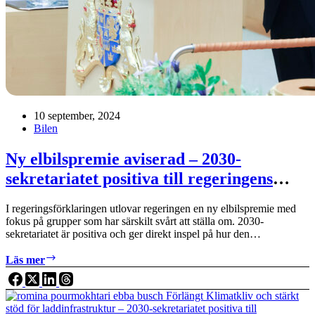
10 september, 2024
Bilen
Ny elbilspremie aviserad – 2030-
sekretariatet positiva till regeringens
besked
I regeringsförklaringen utlovar regeringen en ny elbilspremie med
fokus på grupper som har särskilt svårt att ställa om. 2030-
sekretariatet är positiva och ger direkt inspel på hur den…
Ny
Läs mer
elbilspremie
aviserad
–
2030-