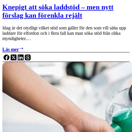
Knepigt att söka laddstöd – men nytt
förslag kan förenkla rejält
Idag är det otydligt vilket stöd som gäller för den som vill sätta upp
laddare för elfordon och i flera fall kan man söka stöd från olika
myndigheter.…
Knepigt
Läs mer
att
söka
laddstöd
–
men
nytt
förslag
kan
förenkla
rejält