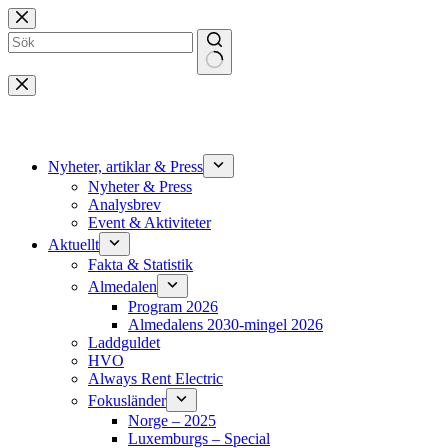
Hoppa
till
innehåll
Inga
resultat
Nyheter, artiklar & Press
Nyheter & Press
Analysbrev
Event & Aktiviteter
Aktuellt
Fakta & Statistik
Almedalen
Program 2026
Almedalens 2030-mingel 2026
Laddguldet
HVO
Always Rent Electric
Fokusländer
Norge – 2025
Luxemburgs – Special