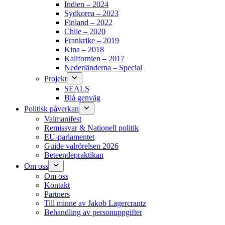
Indien – 2024
Sydkorea – 2023
Finland – 2022
Chile – 2020
Frankrike – 2019
Kina – 2018
Kalifornien – 2017
Nederländerna – Special
Projekt
SEALS
Blå genväg
Politisk påverkan
Valmanifest
Remissvar & Nationell politik
EU-parlamentet
Guide valrörelsen 2026
Beteendepraktikan
Om oss
Om oss
Kontakt
Partners
Till minne av Jakob Lagercrantz
Behandling av personuppgifter