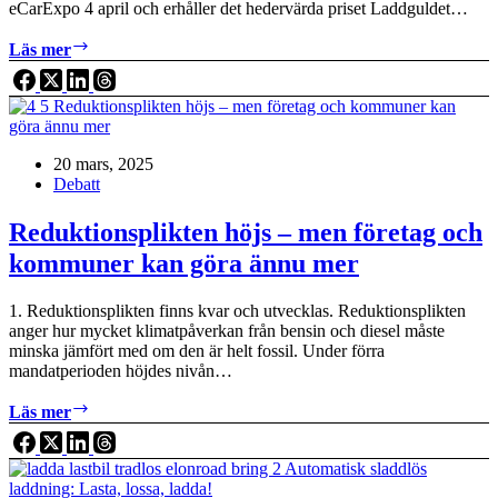
eCarExpo 4 april och erhåller det hedervärda priset Laddguldet…
Nordstans
Läs mer
samfällighetsförening
–
Topp
tre
Sveriges
20 mars, 2025
bästa
Debatt
fastighetsägare
på
eldrift
Reduktionsplikten höjs – men företag och
kommuner kan göra ännu mer
1. Reduktionsplikten finns kvar och utvecklas. Reduktionsplikten
anger hur mycket klimatpåverkan från bensin och diesel måste
minska jämfört med om den är helt fossil. Under förra
mandatperioden höjdes nivån…
Reduktionsplikten
Läs mer
höjs
–
men
företag