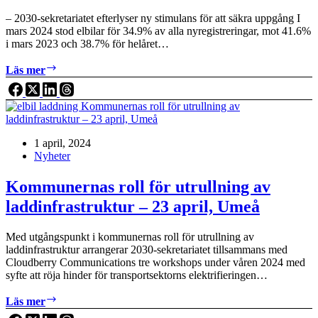
– 2030-sekretariatet efterlyser ny stimulans för att säkra uppgång I
mars 2024 stod elbilar för 34.9% av alla nyregistreringar, mot 41.6%
i mars 2023 och 38.7% för helåret…
Mars
Läs mer
nybilsregistrering:
Elbilarna
äntligen
upp!
1 april, 2024
Nyheter
Kommunernas roll för utrullning av
laddinfrastruktur – 23 april, Umeå
Med utgångspunkt i kommunernas roll för utrullning av
laddinfrastruktur arrangerar 2030-sekretariatet tillsammans med
Cloudberry Communications tre workshops under våren 2024 med
syfte att röja hinder för transportsektorns elektrifieringen…
Kommunernas
Läs mer
roll