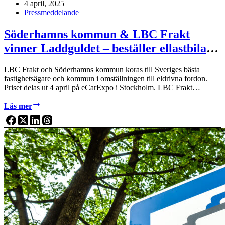
4 april, 2025
Pressmeddelande
Söderhamns kommun & LBC Frakt
vinner Laddguldet – beställer ellastbilar
för 150 milj från scen
LBC Frakt och Söderhamns kommun koras till Sveriges bästa
fastighetsägare och kommun i omställningen till eldrivna fordon.
Priset delas ut 4 april på eCarExpo i Stockholm. LBC Frakt…
Söderhamns
Läs mer
kommun
&
LBC
Frakt
vinner
Laddguldet
–
beställer
ellastbilar
för
150
milj
från