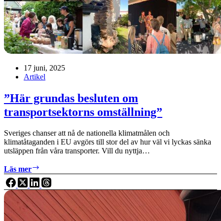
17 juni, 2025
Artikel
”Här grundas besluten om
transportsektorns omställning”
Sveriges chanser att nå de nationella klimatmålen och
klimatåtaganden i EU avgörs till stor del av hur väl vi lyckas sänka
utsläppen från våra transporter. Vill du nyttja…
”Här
Läs mer
grundas
besluten
om
transportsektorns
omställning”