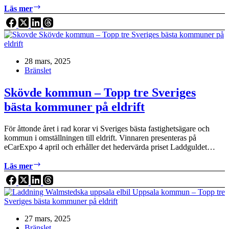
Söderhamns
Läs mer
kommun
–
Topp
tre
Sveriges
28 mars, 2025
bästa
Bränslet
kommuner
på
eldrift
Skövde kommun – Topp tre Sveriges
bästa kommuner på eldrift
För åttonde året i rad korar vi Sveriges bästa fastighetsägare och
kommun i omställningen till eldrift. Vinnaren presenteras på
eCarExpo 4 april och erhåller det hedervärda priset Laddguldet…
Skövde
Läs mer
kommun
–
Topp
tre
Sveriges
27 mars, 2025
bästa
Bränslet
kommuner