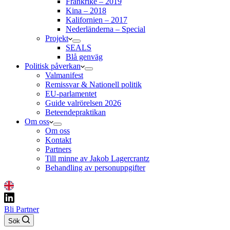
Frankrike – 2019
Kina – 2018
Kalifornien – 2017
Nederländerna – Special
Projekt
SEALS
Blå genväg
Politisk påverkan
Valmanifest
Remissvar & Nationell politik
EU-parlamentet
Guide valrörelsen 2026
Beteendepraktikan
Om oss
Om oss
Kontakt
Partners
Till minne av Jakob Lagercrantz
Behandling av personuppgifter
Bli Partner
Sök