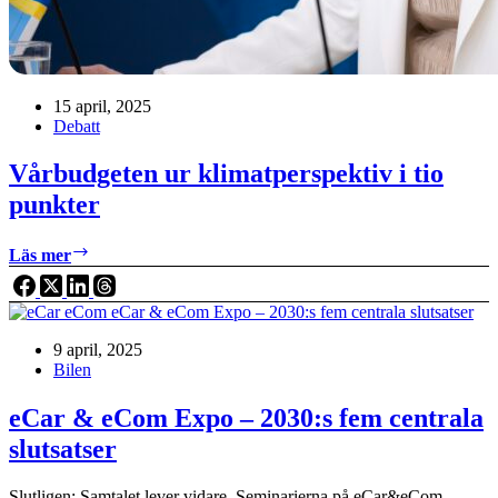
15 april, 2025
Debatt
Vårbudgeten ur klimatperspektiv i tio
punkter
Vårbudgeten
Läs mer
ur
klimatperspektiv
i
tio
9 april, 2025
punkter
Bilen
eCar & eCom Expo – 2030:s fem centrala
slutsatser
Slutligen: Samtalet lever vidare. Seminarierna på eCar&eCom