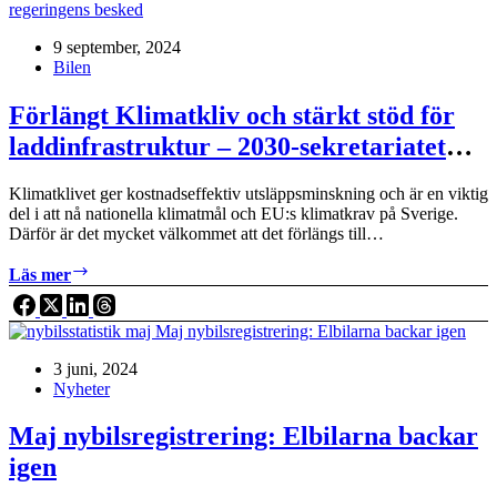
sekretariatet
positiva
9 september, 2024
till
Bilen
regeringens
besked
Förlängt Klimatkliv och stärkt stöd för
laddinfrastruktur – 2030-sekretariatet
positiva till regeringens besked
Klimatklivet ger kostnadseffektiv utsläppsminskning och är en viktig
del i att nå nationella klimatmål och EU:s klimatkrav på Sverige.
Därför är det mycket välkommet att det förlängs till…
Förlängt
Läs mer
Klimatkliv
och
stärkt
stöd
3 juni, 2024
för
Nyheter
laddinfrastruktur
–
2030-
Maj nybilsregistrering: Elbilarna backar
sekretariatet
igen
positiva
till