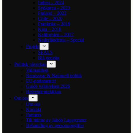
Indien – 2024
Sydkorea – 2023
Finland – 2022
Chile – 2020
Frankrike – 2019
Kina – 2018
Kalifornien – 2017
Nederländerna – Special
Projekt
SEALS
Blå genväg
Politisk påverkan
Valmanifest
Remissvar & Nationell politik
EU-parlamentet
Guide valrörelsen 2026
Beteendepraktikan
Om oss
Om oss
Kontakt
Partners
Till minne av Jakob Lagercrantz
Behandling av personuppgifter