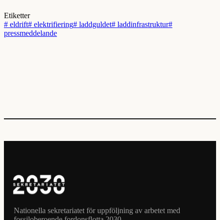
Etiketter
#
eldrift
#
elektrifiering
#
laddguldet
#
laddinfrastruktur
#
pressmeddelande
Nationella sekretariatet för uppföljning av arbetet med
fossiloberoende fordonsflotta 2030