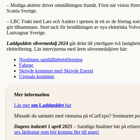
– Modiga aktörer driver omställningen framåt. Först när vision fören
Scania Sverige.
– LBC Frakt med Lars och Anders i spetsen är ett av de företag som 
gör tillsammans. Stort tack för beställningen av nya elektriska Volvol
Lastvagnar Sverige.
Laddguldets silvermedalj 2024
går delat till ytterligare två fastigh
elektrifiering. Läs intervjuerna med årets silvermedaljörer här:
Nordstans samfällighetsförening
Fabege
Skövde kommun med Skövde Energi
Uppsala kommun
Mer information
Läs mer
om Laddguldet
här
Missade du samtalet med vinnarna på eCarExpo? Seminariet publ
Dagens industri 1 april 2025
– Samtliga finalister bär på erfare
sex lärdomar som bör komma fler till gagn!