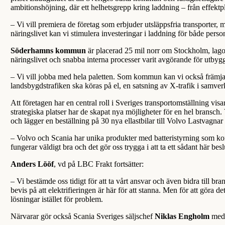
ambitionshöjning, där ett helhetsgrepp kring laddning – från effektpla
– Vi vill premiera de företag som erbjuder utsläppsfria transporter,
näringslivet kan vi stimulera investeringar i laddning för både perso
Söderhamns kommun
är placerad 25 mil norr om Stockholm, lagom
näringslivet och snabba interna processer varit avgörande för utbygg
– Vi vill jobba med hela paletten. Som kommun kan vi också främja 
landsbygdstrafiken ska köras på el, en satsning av X-trafik i sam
Att företagen har en central roll i Sveriges transportomställning vis
strategiska platser har de skapat nya möjligheter för en hel bransc
och lägger en beställning på 30 nya ellastbilar till Volvo Lastvagna
– Volvo och Scania har unika produkter med batteristyrning som kort
fungerar väldigt bra och det gör oss trygga i att ta ett sådant här b
Anders Lööf
, vd på LBC Frakt fortsätter:
– Vi bestämde oss tidigt för att ta vårt ansvar och även bidra till b
bevis på att elektrifieringen är här för att stanna. Men för att göra
lösningar istället för problem.
Närvarar gör också Scania Sveriges säljschef
Niklas Engholm
med 