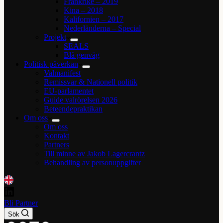
Frankrike – 2019
Kina – 2018
Kalifornien – 2017
Nederländerna – Special
Projekt
SEALS
Blå genväg
Politisk påverkan
Valmanifest
Remissvar & Nationell politik
EU-parlamentet
Guide valrörelsen 2026
Beteendepraktikan
Om oss
Om oss
Kontakt
Partners
Till minne av Jakob Lagercrantz
Behandling av personuppgifter
Bli Partner
Sök