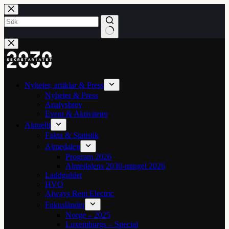
Hoppa
till
innehåll
Inga
resultat
Nyheter, artiklar & Press
Nyheter & Press
Analysbrev
Event & Aktiviteter
Aktuellt
Fakta & Statistik
Almedalen
Program 2026
Almedalens 2030-mingel 2026
Laddguldet
HVO
Always Rent Electric
Fokusländer
Norge – 2025
Luxemburgs – Special