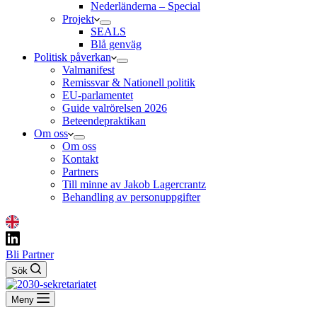
Nederländerna – Special
Projekt
SEALS
Blå genväg
Politisk påverkan
Valmanifest
Remissvar & Nationell politik
EU-parlamentet
Guide valrörelsen 2026
Beteendepraktikan
Om oss
Om oss
Kontakt
Partners
Till minne av Jakob Lagercrantz
Behandling av personuppgifter
Bli Partner
Sök
Meny