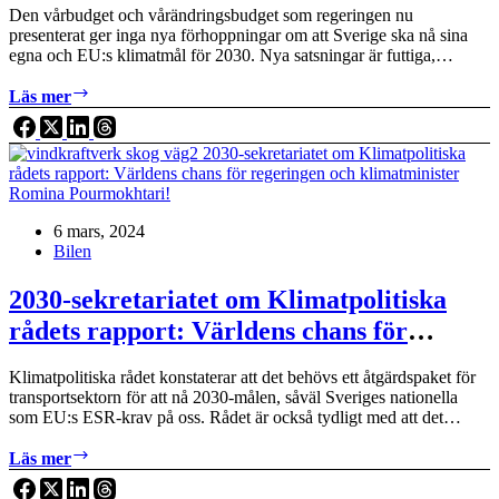
Den vårbudget och vårändringsbudget som regeringen nu
presenterat ger inga nya förhoppningar om att Sverige ska nå sina
egna och EU:s klimatmål för 2030. Nya satsningar är futtiga,…
Vårbudgeten:
Läs mer
2030-
målen
finns
snart
bara
i
6 mars, 2024
fantasin
Bilen
2030-sekretariatet om Klimatpolitiska
rådets rapport: Världens chans för
regeringen och klimatminister Romina
Klimatpolitiska rådet konstaterar att det behövs ett åtgärdspaket för
Pourmokhtari!
transportsektorn för att nå 2030-målen, såväl Sveriges nationella
som EU:s ESR-krav på oss. Rådet är också tydligt med att det…
2030-
Läs mer
sekretariatet
om