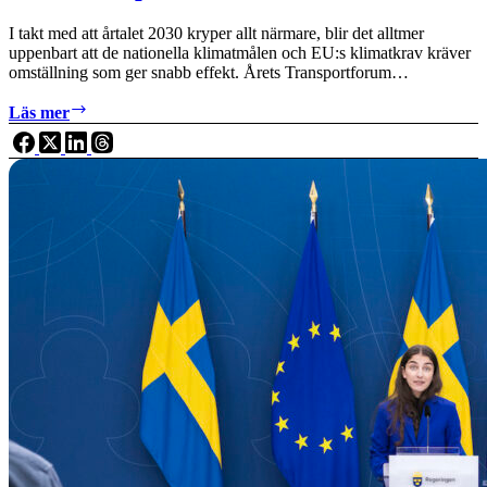
I takt med att årtalet 2030 kryper allt närmare, blir det alltmer
uppenbart att de nationella klimatmålen och EU:s klimatkrav kräver
omställning som ger snabb effekt. Årets Transportforum…
Klart
Läs mer
det
går
–
tio
lysande
exempel
från
årets
Transportforum