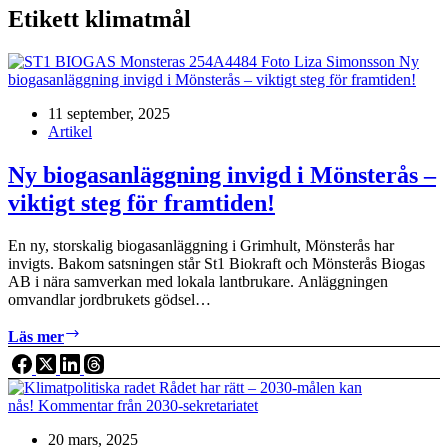
Etikett
klimatmål
11 september, 2025
Artikel
Ny biogasanläggning invigd i Mönsterås –
viktigt steg för framtiden!
En ny, storskalig biogasanläggning i Grimhult, Mönsterås har
invigts. Bakom satsningen står St1 Biokraft och Mönsterås Biogas
AB i nära samverkan med lokala lantbrukare. Anläggningen
omvandlar jordbrukets gödsel…
Ny
Läs mer
biogasanläggning
invigd
i
Mönsterås
–
20 mars, 2025
viktigt