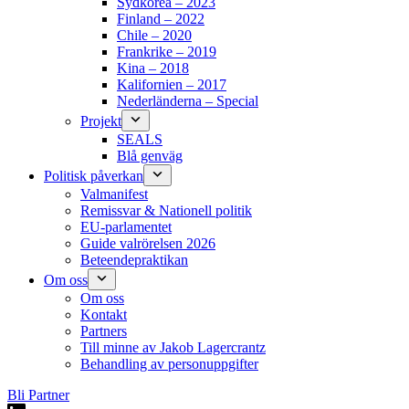
Sydkorea – 2023
Finland – 2022
Chile – 2020
Frankrike – 2019
Kina – 2018
Kalifornien – 2017
Nederländerna – Special
Projekt
SEALS
Blå genväg
Politisk påverkan
Valmanifest
Remissvar & Nationell politik
EU-parlamentet
Guide valrörelsen 2026
Beteendepraktikan
Om oss
Om oss
Kontakt
Partners
Till minne av Jakob Lagercrantz
Behandling av personuppgifter
Bli Partner