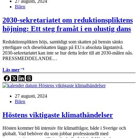
27 augusti, 2024
icke-
Bilen
laddbara
hybrider
ökar
2030-sekretariatet om reduktionspliktens
höjning: Ett steg framåt i en olustig dans
Reduktionsplikten höjs, samtidigt som skatten på bensin sänks
ytterligare och dieselskatten läggs på EU:s absoluta lägstanivå.
2030-sekretariatet kan inte se hur detta leder till att 2030-målen nås.
PRESSMEDDELANDE…
2030-
Läs mer
sekretariatet
om
reduktionspliktens
höjning:
27 augusti, 2024
Ett
Bilen
steg
framåt
i
Höstens viktigaste klimathändelser
en
olustig
Hösten kommer bli intensiv för klimatfrågor, både i Sverige och
dans
globalt. Vad behöver du som jobbar professionellt med