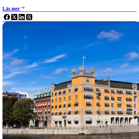
2030-
Läs mer
sekretariatet
analyserar
klimathandlingsplanen