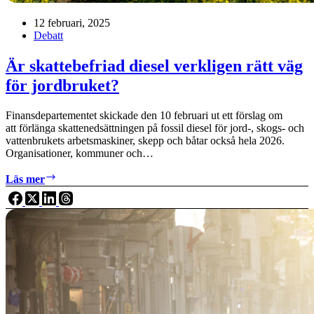
12 februari, 2025
Debatt
Är skattebefriad diesel verkligen rätt väg
för jordbruket?
Finansdepartementet skickade den 10 februari ut ett förslag om
att förlänga skattenedsättningen på fossil diesel för jord-, skogs- och
vattenbrukets arbetsmaskiner, skepp och båtar också hela 2026.
Organisationer, kommuner och…
Är
Läs mer
skattebefriad
diesel
verkligen
rätt
väg
för
jordbruket?