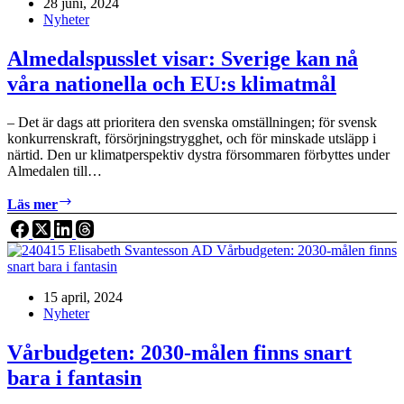
28 juni, 2024
myrsteg
Nyheter
på
en
maratonlöpning
Almedalspusslet visar: Sverige kan nå
våra nationella och EU:s klimatmål
– Det är dags att prioritera den svenska omställningen; för svensk
konkurrenskraft, försörjningstrygghet, och för minskade utsläpp i
närtid. Den ur klimatperspektiv dystra försommaren förbyttes under
Almedalen till…
Almedalspusslet
Läs mer
visar:
Sverige
kan
nå
våra
15 april, 2024
nationella
Nyheter
och
EU:s
klimatmål
Vårbudgeten: 2030-målen finns snart
bara i fantasin