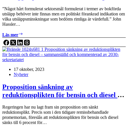
”Något hårt formulerat sektorsmål formulerat i termer av bokförda
utsläpp behöver inte finnas men en politiskt förankrad indikation om
vilka utsläppsminskningar som bedöms rimliga är värdefull.” John
Hassler…
2030-
Läs mer
sekretariatet:
Stryka
2030-
målet
är
att
17 oktober, 2023
lägga
Nyheter
spikmatta
för
omställningen
Proposition sänkning av
reduktionsplikten för bensin och diesel –
sammanställd och kommenterad av 2030-
Regeringen har nu lagt fram sin proposition om sänkt
sekretariatet
reduktionsplikt. Precis som i den tidigare remissbehandlade
promemorian, föreslås att reduktionsplikten för bensin och diesel
sänks till 6 procent för…