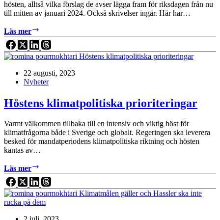
hösten, alltså vilka förslag de avser lägga fram för riksdagen från nu
till mitten av januari 2024. Också skrivelser ingår. Här har…
Regeringens
Läs mer
förslag
under
hösten
–
22 augusti, 2023
punkt
Nyheter
för
punkt
med
Höstens klimatpolitiska prioriteringar
analys
Varmt välkommen tillbaka till en intensiv och viktig höst för
klimatfrågorna både i Sverige och globalt. Regeringen ska leverera
besked för mandatperiodens klimatpolitiska riktning och hösten
kantas av…
Höstens
Läs mer
klimatpolitiska
prioriteringar
2 juli, 2023