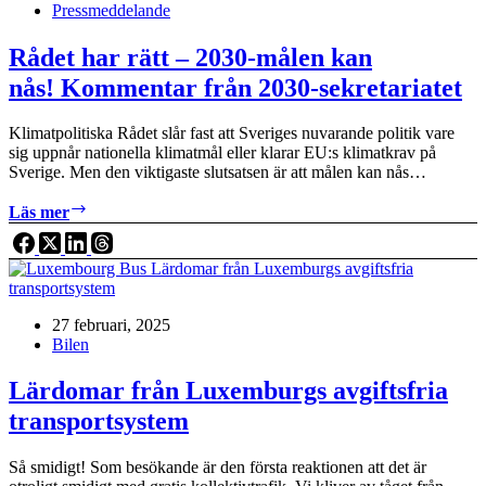
Pressmeddelande
steg
för
framtiden!
Rådet har rätt – 2030-målen kan
nås! Kommentar från 2030-sekretariatet
Klimatpolitiska Rådet slår fast att Sveriges nuvarande politik vare
sig uppnår nationella klimatmål eller klarar EU:s klimatkrav på
Sverige. Men den viktigaste slutsatsen är att målen kan nås…
Rådet
Läs mer
har
rätt
–
2030-
målen
27 februari, 2025
kan
Bilen
nås! Kommentar
från
2030-
Lärdomar från Luxemburgs avgiftsfria
sekretariatet
transportsystem
Så smidigt! Som besökande är den första reaktionen att det är