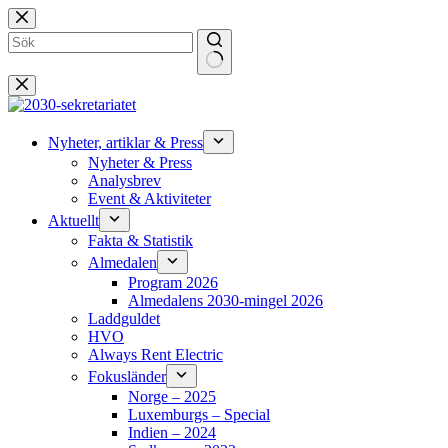
Hoppa
till
innehåll
Inga
resultat
Nyheter, artiklar & Press
Nyheter & Press
Analysbrev
Event & Aktiviteter
Aktuellt
Fakta & Statistik
Almedalen
Program 2026
Almedalens 2030-mingel 2026
Laddguldet
HVO
Always Rent Electric
Fokusländer
Norge – 2025
Luxemburgs – Special
Indien – 2024