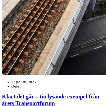
22 januari, 2025
Debatt
Klart det går – tio lysande exempel från
årets Transportforum