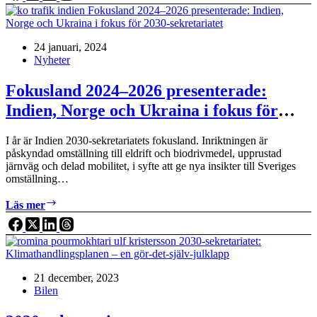
Klimatpolitiska
rådets
rapport:
24 januari, 2024
Världens
Nyheter
chans
för
regeringen
Fokusland 2024–2026 presenterade:
och
Indien, Norge och Ukraina i fokus för
klimatminister
Romina
2030-sekretariatet
Pourmokhtari!
I år är Indien 2030-sekretariatets fokusland. Inriktningen är
påskyndad omställning till eldrift och biodrivmedel, upprustad
järnväg och delad mobilitet, i syfte att ge nya insikter till Sveriges
omställning…
Fokusland
Läs mer
2024–
2026
presenterade:
Indien,
Norge
21 december, 2023
och
Bilen
Ukraina
i
fokus