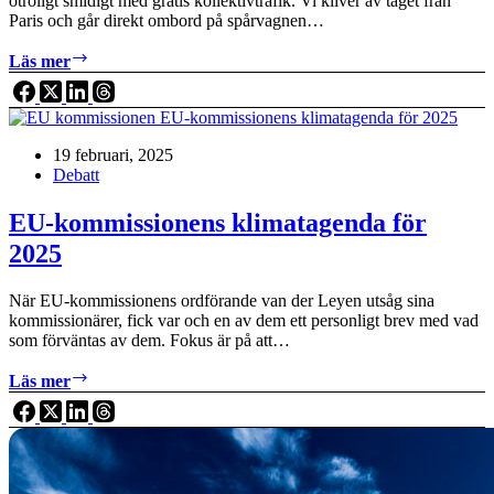
otroligt smidigt med gratis kollektivtrafik. Vi kliver av tåget från
Paris och går direkt ombord på spårvagnen…
Lärdomar
Läs mer
från
Luxemburgs
avgiftsfria
transportsystem
19 februari, 2025
Debatt
EU-kommissionens klimatagenda för
2025
När EU-kommissionens ordförande van der Leyen utsåg sina
kommissionärer, fick var och en av dem ett personligt brev med vad
som förväntas av dem. Fokus är på att…
EU-
Läs mer
kommissionens
klimatagenda
för
2025