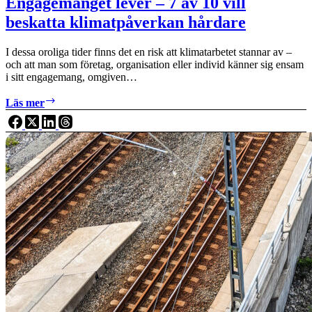
Engagemanget lever – 7 av 10 vill
beskatta klimatpåverkan hårdare
I dessa oroliga tider finns det en risk att klimatarbetet stannar av –
och att man som företag, organisation eller individ känner sig ensam
i sitt engagemang, omgiven…
Engagemanget
Läs mer
lever
–
7
av
10
vill
beskatta
klimatpåverkan
hårdare