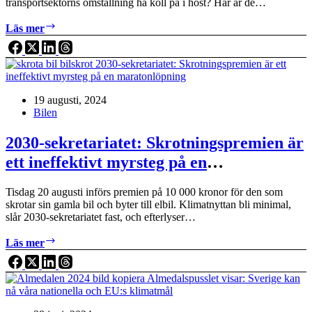
transportsektorns omställning ha koll på i höst? Här är de…
Höstens
Läs mer
viktigaste
klimathändelser
19 augusti, 2024
Bilen
2030-sekretariatet: Skrotningspremien är
ett ineffektivt myrsteg på en
maratonlöpning
Tisdag 20 augusti införs premien på 10 000 kronor för den som
skrotar sin gamla bil och byter till elbil. Klimatnyttan bli minimal,
slår 2030-sekretariatet fast, och efterlyser…
2030-
Läs mer
sekretariatet:
Skrotningspremien
är
ett
ineffektivt