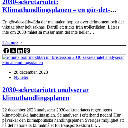
2030-sekretariatet:
för
Klimathandlingsplanen – en gör-det-
2030-
sekretariatet
själv-julklapp
En gör-det-själv-låda där manualen hoppar över delmoment och där
viktiga bitar helt saknas. Därtill ett tricks från trollerilådan: Låtsas
inte om 2030-målet så missar man det inte heller.…
2030-
Läs mer
sekretariatet:
Klimathandlingsplanen
–
en
gör-
20 december, 2023
det-
Nyheter
själv-
julklapp
2030-sekretariatet analyserar
klimathandlingsplanen
22 december 2023 analyserar 2030-sekretariatets regeringens
klimatpolitiska handlingsplan. Se analysen i efterhand nedan! Hur
påverkar den klimatpolitiska handlingsplanen Sveriges möjlighet att
nå det nationella klimatmålet för transportsektorn till…