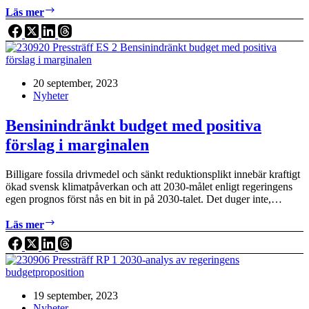
Proposition
Läs mer
sänkning
av
reduktionsplikten
för
bensin
20 september, 2023
och
Nyheter
diesel
–
sammanställd
Bensinindränkt budget med positiva
och
förslag i marginalen
kommenterad
av
2030-
Billigare fossila drivmedel och sänkt reduktionsplikt innebär kraftigt
sekretariatet
ökad svensk klimatpåverkan och att 2030-målet enligt regeringens
egen prognos först nås en bit in på 2030-talet. Det duger inte,…
Bensinindränkt
Läs mer
budget
med
positiva
förslag
i
19 september, 2023
marginalen
Nyheter