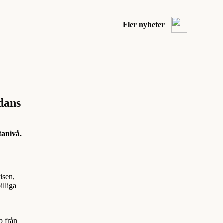
Fler nyheter
 dans
tanivå.
isen,
illiga
p från