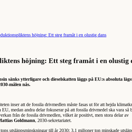
iktens höjning: Ett steg framåt i en olustig
sin sänks ytterligare och dieselskatten läggs på EU:s absoluta lägs
 2030-målen nås.
teten inser att de fossila drivmedlen måste fasas ut för att hejda klimatkr
n EU, medan andra delar fokuserar på att fossila drivmedel ska vara så b
erkan från de fossila drivmedlen, vilket är positivt, men stora delar av
attias Goldmann
, 2030-sekretariatet.
tons utsläppsminskningar till år 2030; 3.1 miljoner ton minskade utsläp