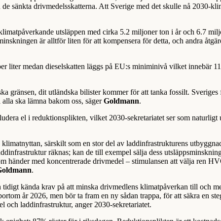
n de sänkta drivmedelsskatterna. Att Sverige med det skulle nå 2030-kl
klimatpåverkande utsläppen med cirka 5.2 miljoner ton i år och 6.7 milj
inskningen är alltför liten för att kompensera för detta, och andra åtgär
per liter medan dieselskatten läggs på EU:s miniminivå vilket innebär 11
ska gränsen, dit utländska bilister kommer för att tanka fossilt. Sveriges
vi alla ska lämna bakom oss, säger
Goldmann
.
dera el i reduktionsplikten, vilket 2030-sekretariatet ser som naturligt 
klimatnyttan, särskilt som en stor del av laddinfrastrukturens utbyggna
addinfrastruktur räknas; kan de till exempel sälja dess utsläppsminskninga
om händer med koncentrerade drivmedel – stimulansen att välja ren H
Goldmann
.
 tidigt kända krav på att minska drivmedlens klimatpåverkan till och m
rtom år 2026, men bör ta fram en ny sådan trappa, för att säkra en ste
och laddinfrastruktur, anger 2030-sekretariatet.