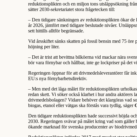
reduktionsplikten och en miljon tons utsläppsökning frå
sätter 2030-sekretariatet stora frågetecken till:
– Den tidigare sänkningen av reduktionsplikten ökar de 
år 2026, jämfört med tidigare beslutade nivåer. Utsläppsm
sett hittills alltför begränsade.
Vid årsskiftet sänks skatten på fossil bensin med 75 öre 
höjning per liter.
– Det är trist att bevittna bilköerna vid mackar nära sven
bör vara förnybar och hållbar, inte ge lockpriser på det 
Regeringen öppnar för att drivmedelsleverantörer får inklu
EU:s nya förnybarhetsdirektiv.
– Men med det låga målet för reduktionsplikten urholkas 
redan skett. Vi söker också klarhet i hur andra aktörers l
drivmedelsbolagen? Vidare behöver det klargöras vad s
biogas, etanol eller vätgas ska förstås vara tydlig, säger
Den tidigare reduktionsplikten hade successivt höjda och
2030. Regeringen svävar på målet kring vad som gäller bo
ökande marknad för svenska producenter av biodrivmedel 