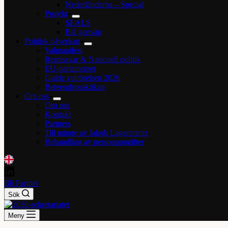
Nederländerna – Special
Projekt
SEALS
Blå genväg
Politisk påverkan
Valmanifest
Remissvar & Nationell politik
EU-parlamentet
Guide valrörelsen 2026
Beteendepraktikan
Om oss
Om oss
Kontakt
Partners
Till minne av Jakob Lagercrantz
Behandling av personuppgifter
Bli Partner
Sök
Meny