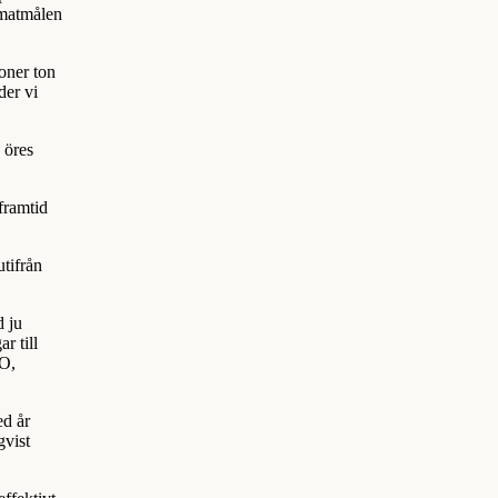
imatmålen
oner ton
der vi
 öres
 framtid
utifrån
d ju
r till
VO,
ed år
gvist