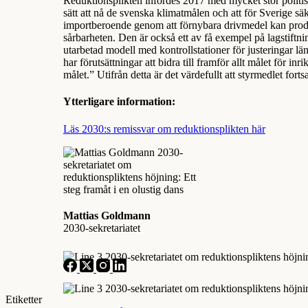
Reduktionsplikten infördes 2017 med mycket stor politisk
sätt att nå de svenska klimatmålen och att för Sverige 
importberoende genom att förnybara drivmedel kan produce
sårbarheten. Den är också ett av få exempel på lagstiftn
utarbetad modell med kontrollstationer för justeringar 
har förutsättningar att bidra till framför allt målet för inr
målet.” Utifrån detta är det värdefullt att styrmedlet fort
Ytterligare information:
Läs 2030:s remissvar om reduktionsplikten här
Mattias Goldmann
2030-sekretariatet
Etiketter