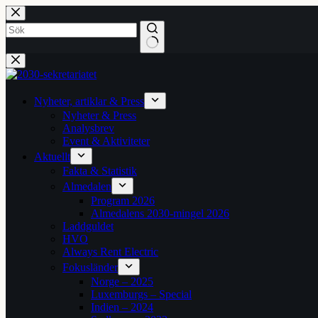
Hoppa
till
innehåll
Inga
resultat
Nyheter, artiklar & Press
Nyheter & Press
Analysbrev
Event & Aktiviteter
Aktuellt
Fakta & Statistik
Almedalen
Program 2026
Almedalens 2030-mingel 2026
Laddguldet
HVO
Always Rent Electric
Fokusländer
Norge – 2025
Luxemburgs – Special
Indien – 2024