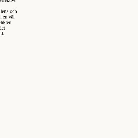
ffektivt
llena och
h en väl
likten
det
id.