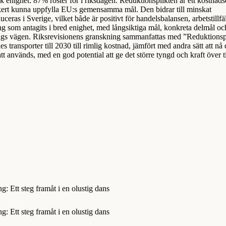
 enighet: 87% röster för i riksdagen. Reduktionsplikten är ett kostnadse
säkert kunna uppfylla EU:s gemensamma mål. Den bidrar till minskat
ras i Sverige, vilket både är positivt för handelsbalansen, arbetstillfä
ing som antagits i bred enighet, med långsiktiga mål, konkreta delmål oc
längs vägen. Riksrevisionens granskning sammanfattas med ”Reduktionsp
ikes transporter till 2030 till rimlig kostnad, jämfört med andra sätt att nå 
satt används, med en god potential att ge det större tyngd och kraft över t