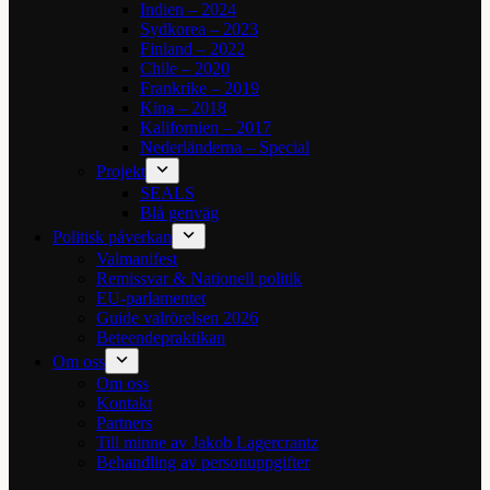
Indien – 2024
Sydkorea – 2023
Finland – 2022
Chile – 2020
Frankrike – 2019
Kina – 2018
Kalifornien – 2017
Nederländerna – Special
Projekt
SEALS
Blå genväg
Politisk påverkan
Valmanifest
Remissvar & Nationell politik
EU-parlamentet
Guide valrörelsen 2026
Beteendepraktikan
Om oss
Om oss
Kontakt
Partners
Till minne av Jakob Lagercrantz
Behandling av personuppgifter