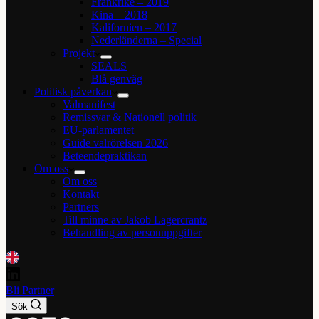
Frankrike – 2019
Kina – 2018
Kalifornien – 2017
Nederländerna – Special
Projekt
SEALS
Blå genväg
Politisk påverkan
Valmanifest
Remissvar & Nationell politik
EU-parlamentet
Guide valrörelsen 2026
Beteendepraktikan
Om oss
Om oss
Kontakt
Partners
Till minne av Jakob Lagercrantz
Behandling av personuppgifter
Bli Partner
Sök