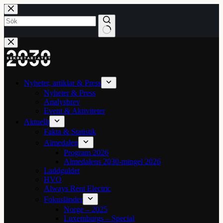
Hoppa
till
innehåll
Inga
resultat
Nyheter, artiklar & Press
Nyheter & Press
Analysbrev
Event & Aktiviteter
Aktuellt
Fakta & Statistik
Almedalen
Program 2026
Almedalens 2030-mingel 2026
Laddguldet
HVO
Always Rent Electric
Fokusländer
Norge – 2025
Luxemburgs – Special