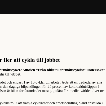
fler att cykla till jobbet
förmånscykel? Studien ”Från bilist till förmånscyklist” undersöker
ln till jobbet.
et och endast 1 av 10 cyklar till arbetet, trots att en tredjedel av alla
tår den dagliga bilpendlingen för 25 procent av koldioxidutsläppen i
san är bilen fortfarande det mest populära färdmedlet världen över och
elns roll i att främja cykelresor och arbetspendling bland anställda i