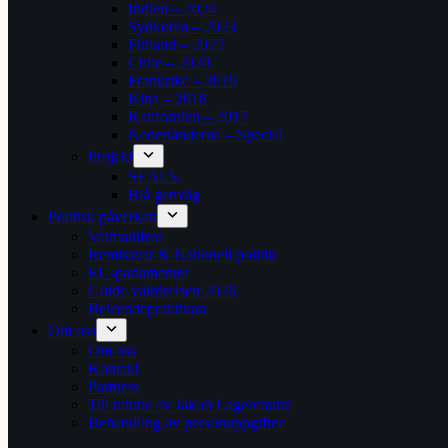
Indien – 2024
Sydkorea – 2023
Finland – 2022
Chile – 2020
Frankrike – 2019
Kina – 2018
Kalifornien – 2017
Nederländerna – Special
Projekt
SEALS
Blå genväg
Politisk påverkan
Valmanifest
Remissvar & Nationell politik
EU-parlamentet
Guide valrörelsen 2026
Beteendepraktikan
Om oss
Om oss
Kontakt
Partners
Till minne av Jakob Lagercrantz
Behandling av personuppgifter