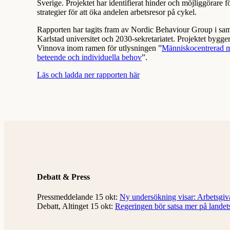
Sverige. Projektet har identifierat hinder och möjliggörare fö
strategier för att öka andelen arbetsresor på cykel.
Rapporten har tagits fram av Nordic Behaviour Group i s
Karlstad universitet och 2030-sekretariatet. Projektet bygg
Vinnova inom ramen för utlysningen ”
Människocentrerad mo
beteende och individuella behov
”.
Läs och ladda ner rapporten här
Debatt & Press
Pressmeddelande 15 okt:
Ny undersökning visar: Arbetsgiva
Debatt, Altinget 15 okt:
Regeringen bör satsa mer på landets