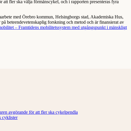
r att fler ska välja förmånscykel, och i rapporten presenteras fyra
amarbete med Örebro kommun, Helsingborgs stad, Akademiska Hus,
er på beteendevetenskaplig forskning och metod och är finansierat av
bilitet – Framtidens mobilitetssystem med utgångspunkt i mänskligt
ren avgörande för att fler ska cykelpendla
 cyklister