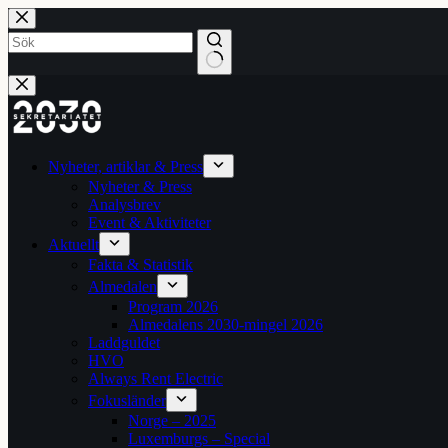
Hoppa
till
innehåll
Inga
resultat
Nyheter, artiklar & Press
Nyheter & Press
Analysbrev
Event & Aktiviteter
Aktuellt
Fakta & Statistik
Almedalen
Program 2026
Almedalens 2030-mingel 2026
Laddguldet
HVO
Always Rent Electric
Fokusländer
Norge – 2025
Luxemburgs – Special