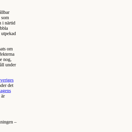
ållbar
a som
 i närtid
ubbla
t utpekad
nats om
fekterna
e nog,
åll under
veriges
nder det
agens
 är
lningen –