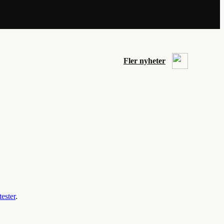
Fler nyheter
tester
.