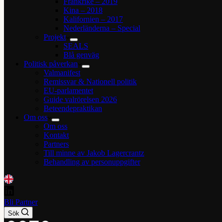
Frankrike – 2019
Kina – 2018
Kalifornien – 2017
Nederländerna – Special
Projekt
SEALS
Blå genväg
Politisk påverkan
Valmanifest
Remissvar & Nationell politik
EU-parlamentet
Guide valrörelsen 2026
Beteendepraktikan
Om oss
Om oss
Kontakt
Partners
Till minne av Jakob Lagercrantz
Behandling av personuppgifter
Bli Partner
Sök