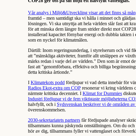
COP28 ger oss på sin höjd ett halvfyllt vattenglas.
Vår analys i Miljö&Utveckling visar att det finns så må
framtid – men samtidigt ska vi hålla i minnet och glädjas
lösningen. Vi ska utnyttja att hela världen slår fast att k
för att minska dem längre fram strider direkt mot COP28
installerad kapacitet förnybar energi och dubbla takten i
som en nyckel för klimatmålen.
Därtill: Inom regeringsunderlag, i styrelserum och vid 
att ”mänskliga aktiviteter, framför allt utsläppen av väx
märks redan i varje del av världen.” Den som är emot d
fast att ”genomförbara, effektiva och billiga begränsnings
detta kritiska årtionde.”
I
Klimatekots podd
fördjupar vi vad detta innebär för vär
Radios Ekot-extra om COP
resonerar vi kring världens 
närmste kritiska decenniet. I
Klimat for Dummies
diskute
Industri fördjupar vi de fem viktigaste möjligheterna CO
halvfyllt, och i
Sydsvenskan beskriver vi de områden av 
överenskommelsen.
2030-sekretariatets partners
får fördjupade analyser skrä
tillsammans kunna påskynda omställningen. Om du och din
hör av dig, tillsammans fyller vi vattenglaset och förverk