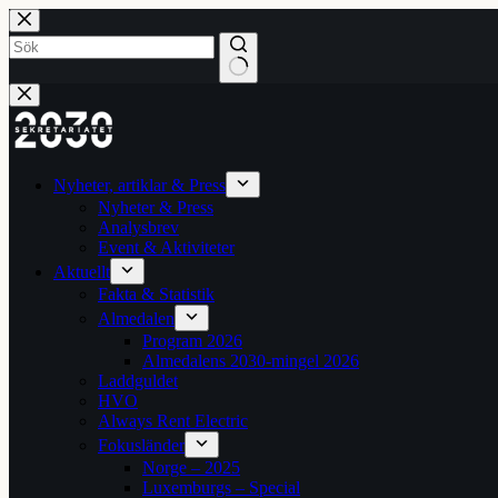
Hoppa
till
innehåll
Inga
resultat
Nyheter, artiklar & Press
Nyheter & Press
Analysbrev
Event & Aktiviteter
Aktuellt
Fakta & Statistik
Almedalen
Program 2026
Almedalens 2030-mingel 2026
Laddguldet
HVO
Always Rent Electric
Fokusländer
Norge – 2025
Luxemburgs – Special