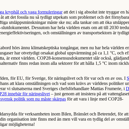
nga kryphål och vaga formuleringar
att det i sig absolut inte tryggar en h
 åt att det fossila nu så tydligt utpekats som problemet och det förnybar
raftiga utsläppsminskningar måste ske nu; alla tankar om att öka utsläppen
-slutdokumentet. Dessutom har hela världen enats om att till 2030 tred
 energieffektiviseringen, och omställningen av transportsektorn är tydlig
fikabord hörs ännu klimatskeptiska tongångar, men nu har hela världen e
thusgaser har otvetydigt orsakat global uppvärmning på ca 1,1 °C, och ef
etta, är emot världen. COP28-konsensusdokumentet slår också, glädjand
alternativ finns redan inom alla sektorer för att hålla 1,5 °C inom räckh
lden, för EU, för Sverige, för näringslivet och för var och en av oss. I
S
chans att klara omställningen och vad som krävs av världens politiker u
rar vi slutsatserna med Sveriges chefsförhandlare Mattias Frumerie, i
D
P28 innebär för näringslivet
– just genom att insistera på att vattenglaset
svensk politik som nu måste skärpas
för att vara i linje med COP28-
ddarsydda för verksamheten inom Bilen, Bränslet och Beteendet, för att
 organisation inte finns med än men vill vara en tydlig del av omstäl
ligar möjligheterna!