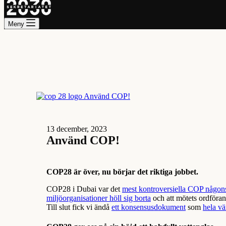
Meny
13 december, 2023
Använd COP!
COP28 är över, nu börjar det riktiga jobbet.
COP28 i Dubai var det
mest kontroversiella COP någon
miljöorganisationer höll sig borta
och att mötets ordföran
Till slut fick vi ändå
ett konsensusdokument
som
hela vä