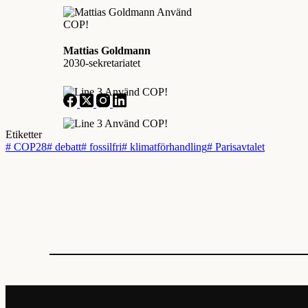
Mattias Goldmann
2030-sekretariatet
Etiketter
#
COP28
#
debatt
#
fossilfri
#
klimatförhandling
#
Parisavtalet