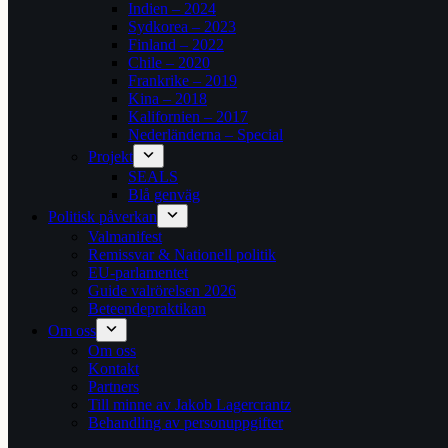
Indien – 2024
Sydkorea – 2023
Finland – 2022
Chile – 2020
Frankrike – 2019
Kina – 2018
Kalifornien – 2017
Nederländerna – Special
Projekt
SEALS
Blå genväg
Politisk påverkan
Valmanifest
Remissvar & Nationell politik
EU-parlamentet
Guide valrörelsen 2026
Beteendepraktikan
Om oss
Om oss
Kontakt
Partners
Till minne av Jakob Lagercrantz
Behandling av personuppgifter