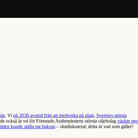
sin
. Vi
på 2030 avstod från att medverka på plats
,
Sveriges största
de också är vd för Förenade Arabemiratens största oljebolag
väckte pro
rlden kunde ställa sig bakom
– slutdiskuterat; detta är vad som gäller!