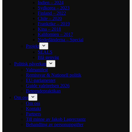
Indien – 2024
Sydkorea – 2023
Finland – 2022
Chile – 2020
Frankrike – 2019
Kina – 2018
Kalifornien – 2017
Nederländerna – Special
Projekt
SEALS
Blå genväg
Politisk påverkan
Valmanifest
Remissvar & Nationell politik
EU-parlamentet
Guide valrörelsen 2026
Beteendepraktikan
Om oss
Om oss
Kontakt
Partners
Till minne av Jakob Lagercrantz
Behandling av personuppgifter