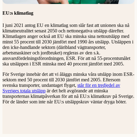
EU:s klimatlag
I juni 2021 antog EU en klimatlag som slår fast att unionen ska nå
klimatneutralitet senast 2050 och nettonegativa utsläpp därefter.
Klimatlagen anger också att EU ska minska sina nettoutsläpp med
minst 55 procent till 2030 jämfört med 1990 års utsläpp. Utsläppen i
den icke-handlande sektorn (däribland vägtransporter,
arbetsmaskiner och jordbruket) regleras av den s.k.
ansvarsfördelningsförordningen, ESR. För att nå 55-procentsmålet
ska utsläppen i ESR minska med 40 procent jämfört med 2005.
För Sverige innebär det att vi åläggs minska våra utsläpp inom ESR-
sektorn med 50 procent till 2030 jämfört med 2005. Eftersom
svenska transporter, undantaget flyget,
står för en tredjedel av
Sveriges totala utsläpp
är det helt avgörande att minska
transporternas klimatpåverkan för att nå EU:s klimatkrav på Sverige.
För de länder som inte når EU:s utsläppskrav väntar dryga böter.