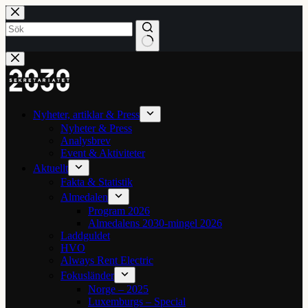
Hoppa
till
innehåll
Inga
resultat
Nyheter, artiklar & Press
Nyheter & Press
Analysbrev
Event & Aktiviteter
Aktuellt
Fakta & Statistik
Almedalen
Program 2026
Almedalens 2030-mingel 2026
Laddguldet
HVO
Always Rent Electric
Fokusländer
Norge – 2025
Luxemburgs – Special