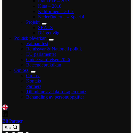
Frankrike – 2019
Kina – 2018
Kalifornien – 2017
Nederländerna – Special
Projekt
SEALS
Blå genväg
Politisk påverkan
Valmanifest
Remissvar & Nationell politik
EU-parlamentet
Guide valrörelsen 2026
Beteendepraktikan
Om oss
Om oss
Kontakt
Partners
Till minne av Jakob Lagercrantz
Behandling av personuppgifter
Bli Partner
Sök