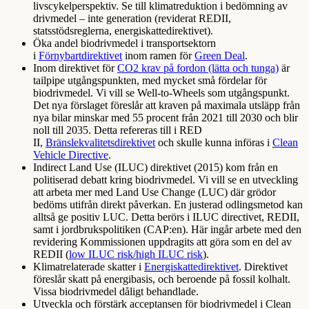
livscykelperspektiv. Se till klimatreduktion i bedömning av
drivmedel – inte generation (reviderat REDII,
statsstödsreglerna, energiskattedirektivet).
Öka andel biodrivmedel i transportsektorn
i
Förnybartdirektivet
inom ramen för
Green Deal
.
Inom direktivet för
CO2 krav på fordon (lätta och tunga)
är
tailpipe utgångspunkten, med mycket små fördelar för
biodrivmedel. Vi vill se Well-to-Wheels som utgångspunkt.
Det nya förslaget föreslår att kraven på maximala utsläpp från
nya bilar minskar med 55 procent från 2021 till 2030 och blir
noll till 2035. Detta refereras till i RED
II,
Bränslekvalitetsdirektivet
och skulle kunna införas i
Clean
Vehicle Directive
.
Indirect Land Use (ILUC) direktivet (2015) kom från en
politiserad debatt kring biodrivmedel. Vi vill se en utveckling
att arbeta mer med Land Use Change (LUC) där grödor
bedöms utifrån direkt påverkan. En justerad odlingsmetod kan
alltså ge positiv LUC. Detta berörs i ILUC directivet, REDII,
samt i jordbrukspolitiken (CAP:en). Här ingår arbete med den
revidering Kommissionen uppdragits att göra som en del av
REDII (
low ILUC risk/high ILUC risk
).
Klimatrelaterade skatter i
Energiskattedirektivet
. Direktivet
föreslår skatt på energibasis, och beroende på fossil kolhalt.
Vissa biodrivmedel dåligt behandlade.
Utveckla och förstärk acceptansen för biodrivmedel i Clean