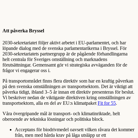
Att påverka Bryssel
2030-sekretariatet följer aktivt arbetet i EU-parlamentet, och har
löpande dialog med de svenska parlamentarikerna i Bryssel. För
2030-sekretariatets partnergrupp är de pågående förhandlingarna
helt centrala för Sveriges omställning och marknadens
förutsättningar. Gemensamt gör vi strategiska avväganden för de
frågor vi engagerar oss i.
På transportområdet finns flera direktiv som har en kraftig påverkan
på den svenska omställningen av transportsektorn. Det är viktigt att
påverka tidigt, ibland 3–5 år innan ett direktiv presenteras för beslut.
Vi beskriver nedan de viktigaste direktiven kring omställningen av
transportsektorn, alla en del av EU:s klimatpaket
Fit for 55
.
Våra övergripande mål är transport- och klimatinriktade, helt
oberoende av tekniska lösningar och politiska block.
Acceptans för biodrivmedel oavsett vilken råvara det kommer
från, men med hårda krav på låga utsläpp ur ett