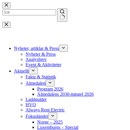
Hoppa
till
innehåll
Inga
resultat
Nyheter, artiklar & Press
Nyheter & Press
Analysbrev
Event & Aktiviteter
Aktuellt
Fakta & Statistik
Almedalen
Program 2026
Almedalens 2030-mingel 2026
Laddguldet
HVO
Always Rent Electric
Fokusländer
Norge – 2025
Luxemburgs – Special