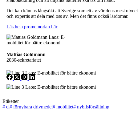
snabbladdning och att uttjänta batterier ska tas om hand.
Det kan kännas långsökt att Sverige som ett av världens mest utveckl
och expertis att dela med oss av. Men det finns också lärdomar.
Läs hela promemorian här.
Mattias Goldmann
2030-sekretariatet
Etiketter
#
el
#
förnybara drivmedel
#
mobilitet
#
nybilsförsäljning