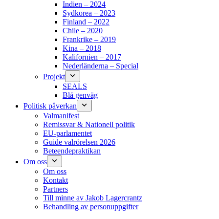
Indien – 2024
Sydkorea – 2023
Finland – 2022
Chile – 2020
Frankrike – 2019
Kina – 2018
Kalifornien – 2017
Nederländerna – Special
Projekt
SEALS
Blå genväg
Politisk påverkan
Valmanifest
Remissvar & Nationell politik
EU-parlamentet
Guide valrörelsen 2026
Beteendepraktikan
Om oss
Om oss
Kontakt
Partners
Till minne av Jakob Lagercrantz
Behandling av personuppgifter