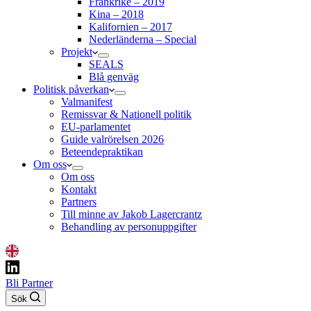
Frankrike – 2019
Kina – 2018
Kalifornien – 2017
Nederländerna – Special
Projekt
SEALS
Blå genväg
Politisk påverkan
Valmanifest
Remissvar & Nationell politik
EU-parlamentet
Guide valrörelsen 2026
Beteendepraktikan
Om oss
Om oss
Kontakt
Partners
Till minne av Jakob Lagercrantz
Behandling av personuppgifter
Bli Partner
Sök