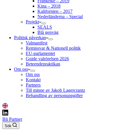
Frankrike – 2019
Kina – 2018
Kalifornien – 2017
Nederländerna – Special
Projekt
SEALS
Blå genväg
Politisk påverkan
Valmanifest
Remissvar & Nationell politik
EU-parlamentet
Guide valrörelsen 2026
Beteendepraktikan
Om oss
Om oss
Kontakt
Partners
Till minne av Jakob Lagercrantz
Behandling av personuppgifter
Bli Partner
Sök