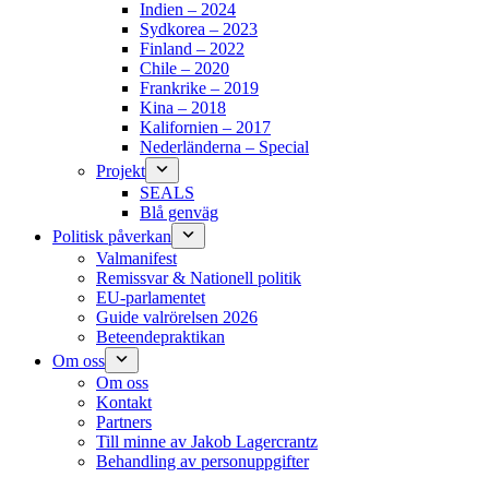
Indien – 2024
Sydkorea – 2023
Finland – 2022
Chile – 2020
Frankrike – 2019
Kina – 2018
Kalifornien – 2017
Nederländerna – Special
Projekt
SEALS
Blå genväg
Politisk påverkan
Valmanifest
Remissvar & Nationell politik
EU-parlamentet
Guide valrörelsen 2026
Beteendepraktikan
Om oss
Om oss
Kontakt
Partners
Till minne av Jakob Lagercrantz
Behandling av personuppgifter