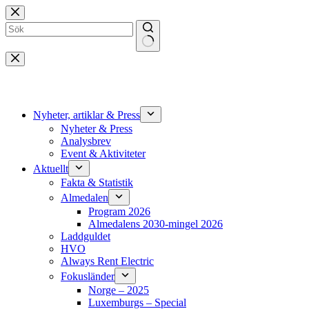
Hoppa
till
innehåll
Inga
resultat
Nyheter, artiklar & Press
Nyheter & Press
Analysbrev
Event & Aktiviteter
Aktuellt
Fakta & Statistik
Almedalen
Program 2026
Almedalens 2030-mingel 2026
Laddguldet
HVO
Always Rent Electric
Fokusländer
Norge – 2025
Luxemburgs – Special