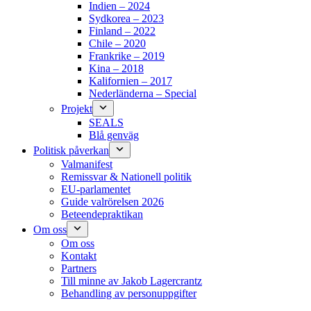
Indien – 2024
Sydkorea – 2023
Finland – 2022
Chile – 2020
Frankrike – 2019
Kina – 2018
Kalifornien – 2017
Nederländerna – Special
Projekt
SEALS
Blå genväg
Politisk påverkan
Valmanifest
Remissvar & Nationell politik
EU-parlamentet
Guide valrörelsen 2026
Beteendepraktikan
Om oss
Om oss
Kontakt
Partners
Till minne av Jakob Lagercrantz
Behandling av personuppgifter