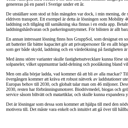
genereras på en panel i Sverige under ett år.
De utställare som stod ut från mängden var dock, i min mening, de s
eldriven transport. Ett exempel är detta är lösningen som Mobility 46 
laddning och tillgång till samåkning ska finnas i en enda app. Bet
laddningshårdvaran och parkeringsutrymmet. För bilisten är allt bara 
En annan intressant lösning finns hos GruppSol, som designat en so
att batterier får bättre kapacitet gör att privatpersoner får en allt 
som ger både skydd, laddning och en värdeökning på fastigheten är 
Med ännu större varianter skulle fastighetsutvecklare kunna förse s
solpaneler, vilket uppmuntrar ladd-delning och poolåkning bland vi
Men om alla börjar ladda, vad kommer då att bli av alla mackar? Till
övergången kommer att kräva ett robust nätverk av laddstationer ute 
Europas behov till 2030, och globalt talar man om 46 miljoner. Dessu
2030, resten har förbränningsmotorer. Biodrivmedel, biogas och grön 
service såsom biltvätt och matartiklar, och skulle kunna expandera yt
Det är lösningar som dessa som kommer att hjälpa till med den nödvänd
motivera till. Det måste vara enkelt och intuitivt att gå över till h