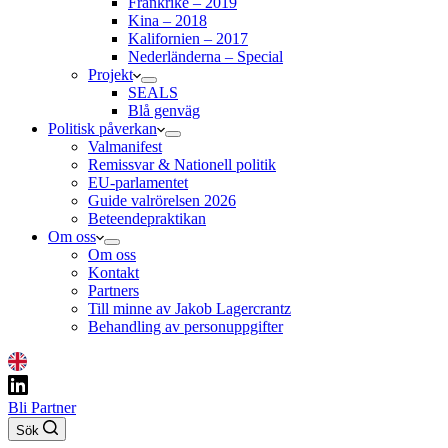
Frankrike – 2019
Kina – 2018
Kalifornien – 2017
Nederländerna – Special
Projekt
SEALS
Blå genväg
Politisk påverkan
Valmanifest
Remissvar & Nationell politik
EU-parlamentet
Guide valrörelsen 2026
Beteendepraktikan
Om oss
Om oss
Kontakt
Partners
Till minne av Jakob Lagercrantz
Behandling av personuppgifter
Bli Partner
Sök