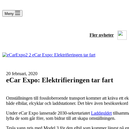
Meny
Fler nyheter
20 februari, 2020
eCar Expo: Elektrifieringen tar fart
Omställningen till fossiloberoende transport kommer att kräva ett ek
både elbilar, elcyklar och laddstationer. Det blev även besöksreko
Under eCar Expo lanserade 2030-sekretariatet
Laddguldet
tillsamma
lyfta de som går före, som bidrar till att skapa omställningen.
Tesla vann pris med Model 3 för den elbil som kommer längst på e