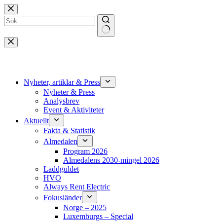
Hoppa
till
innehåll
Inga
resultat
Nyheter, artiklar & Press
Nyheter & Press
Analysbrev
Event & Aktiviteter
Aktuellt
Fakta & Statistik
Almedalen
Program 2026
Almedalens 2030-mingel 2026
Laddguldet
HVO
Always Rent Electric
Fokusländer
Norge – 2025
Luxemburgs – Special