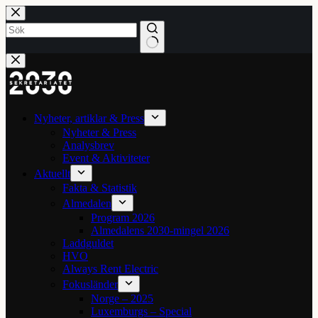
Hoppa
till
innehåll
Inga
resultat
Nyheter, artiklar & Press
Nyheter & Press
Analysbrev
Event & Aktiviteter
Aktuellt
Fakta & Statistik
Almedalen
Program 2026
Almedalens 2030-mingel 2026
Laddguldet
HVO
Always Rent Electric
Fokusländer
Norge – 2025
Luxemburgs – Special