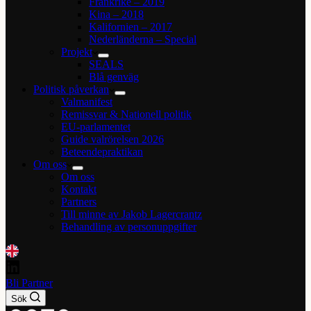
Frankrike – 2019
Kina – 2018
Kalifornien – 2017
Nederländerna – Special
Projekt
SEALS
Blå genväg
Politisk påverkan
Valmanifest
Remissvar & Nationell politik
EU-parlamentet
Guide valrörelsen 2026
Beteendepraktikan
Om oss
Om oss
Kontakt
Partners
Till minne av Jakob Lagercrantz
Behandling av personuppgifter
Bli Partner
Sök