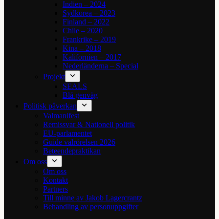
Indien – 2024
Sydkorea – 2023
Finland – 2022
Chile – 2020
Frankrike – 2019
Kina – 2018
Kalifornien – 2017
Nederländerna – Special
Projekt
SEALS
Blå genväg
Politisk påverkan
Valmanifest
Remissvar & Nationell politik
EU-parlamentet
Guide valrörelsen 2026
Beteendepraktikan
Om oss
Om oss
Kontakt
Partners
Till minne av Jakob Lagercrantz
Behandling av personuppgifter