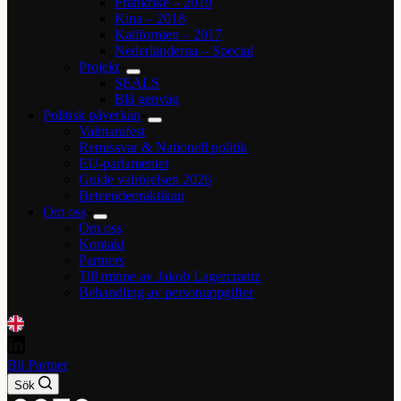
Frankrike – 2019
Kina – 2018
Kalifornien – 2017
Nederländerna – Special
Projekt
SEALS
Blå genväg
Politisk påverkan
Valmanifest
Remissvar & Nationell politik
EU-parlamentet
Guide valrörelsen 2026
Beteendepraktikan
Om oss
Om oss
Kontakt
Partners
Till minne av Jakob Lagercrantz
Behandling av personuppgifter
Bli Partner
Sök