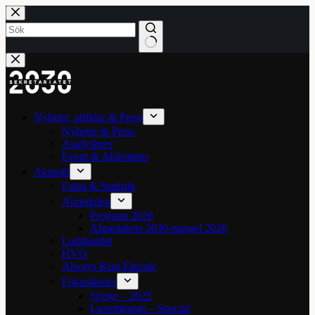
Hoppa
till
innehåll
Inga
resultat
Nyheter, artiklar & Press
Nyheter & Press
Analysbrev
Event & Aktiviteter
Aktuellt
Fakta & Statistik
Almedalen
Program 2026
Almedalens 2030-mingel 2026
Laddguldet
HVO
Always Rent Electric
Fokusländer
Norge – 2025
Luxemburgs – Special