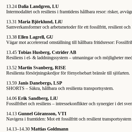
13.24
Dalia Landgren, LU
Intermodalitet och resiliens i framtidens hållbara resor: risker, avvä
13.31
Maria Björklund, LiU
Samverkansformer och arbetsmetoder för ett fossilfritt, resilient och
13.38
Ellen Lagrell, GU
Vägar mot accelererad omställning till hållbara fritidsresor: Fossilfr
13.45
Tobias Husberg, Cstrider AB
Resiliens i el- & laddningssystem – utmaningar och möjligheter med 
13.52
Martin Svanberg, RISE
Resilienta försörjningskedjor för förnyelsebart bränsle till sjöfarten.
13.59
Janis Danebergs, LSP
SHORTS – Säkra, hållbara och resilienta transportsystem.
14.06
Erik Sandberg, LiU
Fossilfrihet och resiliens – intressekonflikter och synergier i det sv
14.13
Gunnel Göransson, VTI
Navigera i framtiden: Mot ett fossilfritt och resilient transportsyst
14.13–14.30
Mattias Goldmann