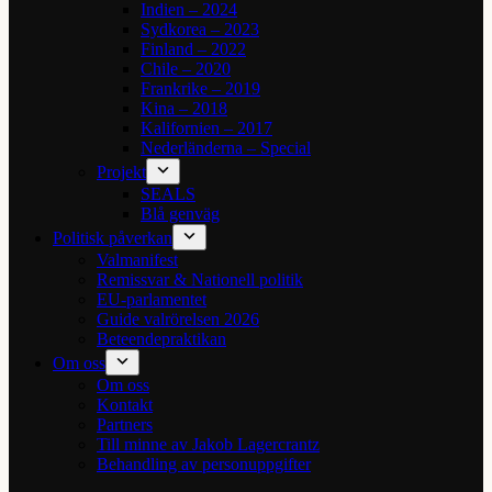
Indien – 2024
Sydkorea – 2023
Finland – 2022
Chile – 2020
Frankrike – 2019
Kina – 2018
Kalifornien – 2017
Nederländerna – Special
Projekt
SEALS
Blå genväg
Politisk påverkan
Valmanifest
Remissvar & Nationell politik
EU-parlamentet
Guide valrörelsen 2026
Beteendepraktikan
Om oss
Om oss
Kontakt
Partners
Till minne av Jakob Lagercrantz
Behandling av personuppgifter