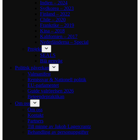
Indien – 2024
Sydkorea – 2023
Finland – 2022
Chile – 2020
Frankrike – 2019
Kina – 2018
Kalifornien – 2017
Nederländerna – Special
Projekt
SEALS
Blå genväg
Politisk påverkan
Valmanifest
Remissvar & Nationell politik
EU-parlamentet
Guide valrörelsen 2026
Beteendepraktikan
Om oss
Om oss
Kontakt
Partners
Till minne av Jakob Lagercrantz
Behandling av personuppgifter