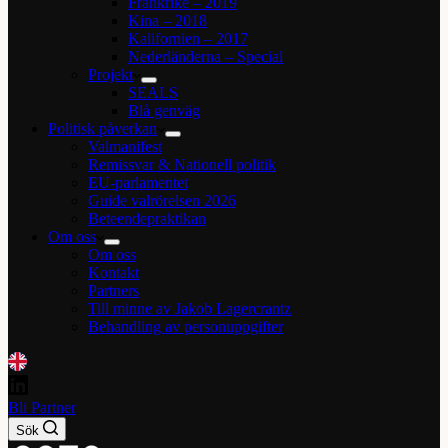
Frankrike – 2019
Kina – 2018
Kalifornien – 2017
Nederländerna – Special
Projekt
SEALS
Blå genväg
Politisk påverkan
Valmanifest
Remissvar & Nationell politik
EU-parlamentet
Guide valrörelsen 2026
Beteendepraktikan
Om oss
Om oss
Kontakt
Partners
Till minne av Jakob Lagercrantz
Behandling av personuppgifter
Bli Partner
Sök