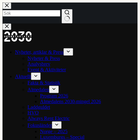
Hoppa
till
innehåll
Inga
resultat
Nyheter, artiklar & Press
Nyheter & Press
Analysbrev
Event & Aktiviteter
Aktuellt
Fakta & Statistik
Almedalen
Program 2026
Almedalens 2030-mingel 2026
Laddguldet
HVO
Always Rent Electric
Fokusländer
Norge – 2025
Luxemburgs – Special