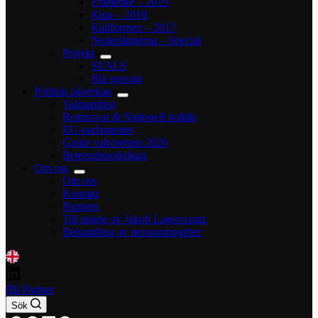
Frankrike – 2019
Kina – 2018
Kalifornien – 2017
Nederländerna – Special
Projekt
SEALS
Blå genväg
Politisk påverkan
Valmanifest
Remissvar & Nationell politik
EU-parlamentet
Guide valrörelsen 2026
Beteendepraktikan
Om oss
Om oss
Kontakt
Partners
Till minne av Jakob Lagercrantz
Behandling av personuppgifter
Bli Partner
Sök