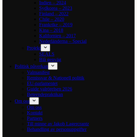
Indien – 2024
Sydkorea – 2023
Finland – 2022
Chile – 2020
Frankrike – 2019
Kina – 2018
Kalifornien – 2017
Nederländerna – Special
Projekt
SEALS
Blå genväg
Politisk påverkan
Valmanifest
Remissvar & Nationell politik
EU-parlamentet
Guide valrörelsen 2026
Beteendepraktikan
Om oss
Om oss
Kontakt
Partners
Till minne av Jakob Lagercrantz
Behandling av personuppgifter