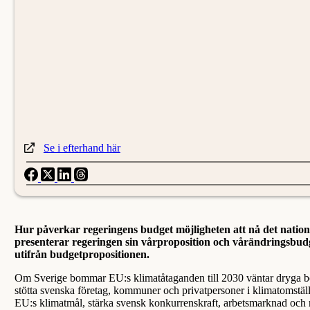
Se i efterhand här
Hur påverkar regeringens budget möjligheten att nå det nation
presenterar regeringen sin vårproposition och vårändringsbud
utifrån budgetpropositionen.
Om Sverige bommar EU:s klimatåtaganden till 2030 väntar dryga böter
stötta svenska företag, kommuner och privatpersoner i klimatomställ
EU:s klimatmål, stärka svensk konkurrenskraft, arbetsmarknad och re