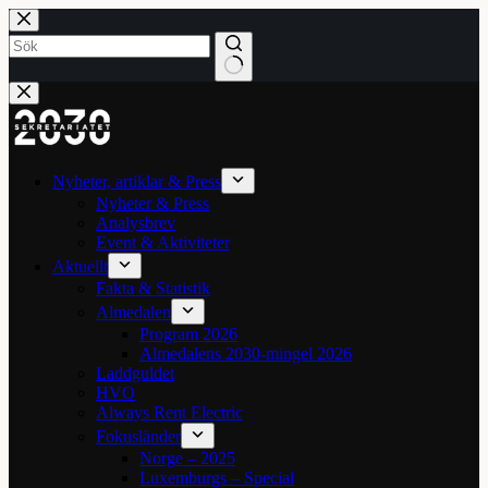
Hoppa
till
innehåll
Inga
resultat
Nyheter, artiklar & Press
Nyheter & Press
Analysbrev
Event & Aktiviteter
Aktuellt
Fakta & Statistik
Almedalen
Program 2026
Almedalens 2030-mingel 2026
Laddguldet
HVO
Always Rent Electric
Fokusländer
Norge – 2025
Luxemburgs – Special