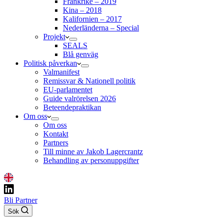
Frankrike – 2019
Kina – 2018
Kalifornien – 2017
Nederländerna – Special
Projekt
SEALS
Blå genväg
Politisk påverkan
Valmanifest
Remissvar & Nationell politik
EU-parlamentet
Guide valrörelsen 2026
Beteendepraktikan
Om oss
Om oss
Kontakt
Partners
Till minne av Jakob Lagercrantz
Behandling av personuppgifter
Bli Partner
Sök