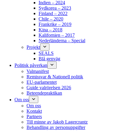
Indien – 2024
Sydkorea – 2023
Finland – 2022
Chile – 2020
Frankrike – 2019
Kina – 2018
Kalifornien – 2017
Nederländerna – Special
Projekt
SEALS
Blå genväg
Politisk påverkan
Valmanifest
Remissvar & Nationell politik
EU-parlamentet
Guide valrörelsen 2026
Beteendepraktikan
Om oss
Om oss
Kontakt
Partners
Till minne av Jakob Lagercrantz
Behandling av personuppgifter