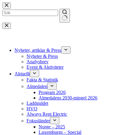
Hoppa
till
innehåll
Inga
resultat
Nyheter, artiklar & Press
Nyheter & Press
Analysbrev
Event & Aktiviteter
Aktuellt
Fakta & Statistik
Almedalen
Program 2026
Almedalens 2030-mingel 2026
Laddguldet
HVO
Always Rent Electric
Fokusländer
Norge – 2025
Luxemburgs – Special