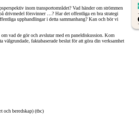
dskapsperspektiv inom transportområdet? Vad händer om strömmen
å drivmedel försvinner …? Har det offentliga en bra strategi
offentliga upphandlingar i detta sammanhang? Kan och bör vi
ätta om vad de gör och avslutar med en paneldiskussion. Kom
atta välgrundade, faktabaserade beslut för att göra din verksamhet
t och beredskap) (tbc)