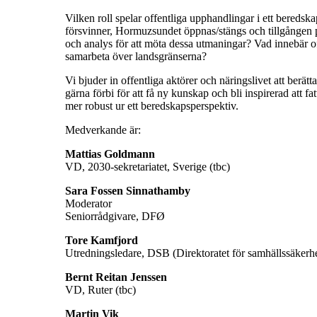
Vilken roll spelar offentliga upphandlingar i ett bere
försvinner, Hormuzsundet öppnas/stängs och tillgången p
och analys för att möta dessa utmaningar? Vad innebär 
samarbeta över landsgränserna?
Vi bjuder in offentliga aktörer och näringslivet att ber
gärna förbi för att få ny kunskap och bli inspirerad att f
mer robust ur ett beredskapsperspektiv.
Medverkande är:
Mattias Goldmann
VD, 2030-sekretariatet, Sverige (tbc)
Sara Fossen Sinnathamby
Moderator
Seniorrådgivare, DFØ
Tore Kamfjord
Utredningsledare, DSB (Direktoratet för samhällssäkerhe
Bernt Reitan Jenssen
VD, Ruter (tbc)
Martin Vik