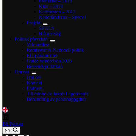
Frankrike – 2019
Kina – 2018
Kalifornien – 2017
Nederländerna – Special
Projekt
SEALS
Blå genväg
Politisk påverkan
Valmanifest
Remissvar & Nationell politik
EU-parlamentet
Guide valrörelsen 2026
Beteendepraktikan
Om oss
Om oss
Kontakt
Partners
Till minne av Jakob Lagercrantz
Behandling av personuppgifter
Bli Partner
Sök