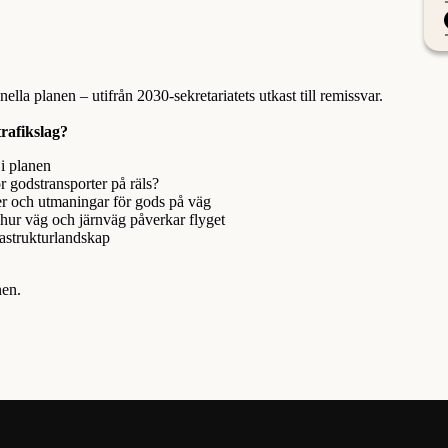
la planen – utifrån 2030-sekretariatets utkast till remissvar.
rafikslag?
i planen
 godstransporter på räls?
er och utmaningar för gods på väg
 hur väg och järnväg påverkar flyget
rastrukturlandskap
nen.