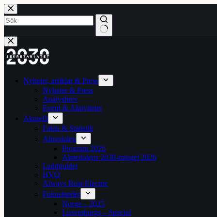
Hoppa
till
innehåll
Inga
resultat
Nyheter, artiklar & Press
Nyheter & Press
Analysbrev
Event & Aktiviteter
Aktuellt
Fakta & Statistik
Almedalen
Program 2026
Almedalens 2030-mingel 2026
Laddguldet
HVO
Always Rent Electric
Fokusländer
Norge – 2025
Luxemburgs – Special