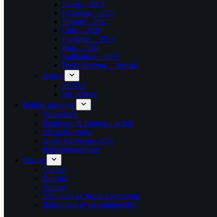
Indien – 2024
Sydkorea – 2023
Finland – 2022
Chile – 2020
Frankrike – 2019
Kina – 2018
Kalifornien – 2017
Nederländerna – Special
Projekt
SEALS
Blå genväg
Politisk påverkan
Valmanifest
Remissvar & Nationell politik
EU-parlamentet
Guide valrörelsen 2026
Beteendepraktikan
Om oss
Om oss
Kontakt
Partners
Till minne av Jakob Lagercrantz
Behandling av personuppgifter