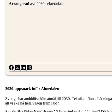
Arrangerad av:
2030-sekretariatet
2030-uppsnack inför Almedalen
Sverige har ambitiösa klimatmål till 2030. Tekniken finns. Lösningar
att vi ska nå hela vägen fram i tid?
Ska du åka färjan Nynäshamn-Visby måndag den 22:e juni? Då har du 