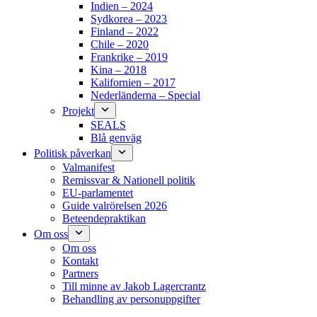
Indien – 2024
Sydkorea – 2023
Finland – 2022
Chile – 2020
Frankrike – 2019
Kina – 2018
Kalifornien – 2017
Nederländerna – Special
Projekt
SEALS
Blå genväg
Politisk påverkan
Valmanifest
Remissvar & Nationell politik
EU-parlamentet
Guide valrörelsen 2026
Beteendepraktikan
Om oss
Om oss
Kontakt
Partners
Till minne av Jakob Lagercrantz
Behandling av personuppgifter