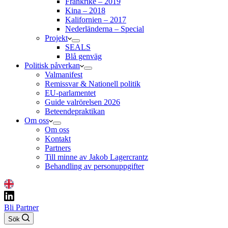
Frankrike – 2019
Kina – 2018
Kalifornien – 2017
Nederländerna – Special
Projekt
SEALS
Blå genväg
Politisk påverkan
Valmanifest
Remissvar & Nationell politik
EU-parlamentet
Guide valrörelsen 2026
Beteendepraktikan
Om oss
Om oss
Kontakt
Partners
Till minne av Jakob Lagercrantz
Behandling av personuppgifter
Bli Partner
Sök