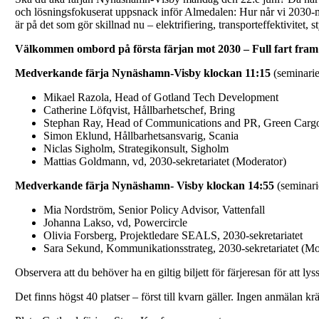
och lösningsfokuserat uppsnack inför Almedalen: Hur når vi 2030-m
är på det som gör skillnad nu – elektrifiering, transporteffektivitet
Välkommen ombord på första färjan mot 2030 – Full fart fram
Medverkande färja Nynäshamn-Visby klockan 11:15
(seminarie
Mikael Razola, Head of Gotland Tech Development
Catherine Löfqvist, Hållbarhetschef, Bring
Stephan Ray, Head of Communications and PR, Green Carg
Simon Eklund, Hållbarhetsansvarig, Scania
Niclas Sigholm, Strategikonsult, Sigholm
Mattias Goldmann, vd, 2030-sekretariatet (Moderator)
Medverkande färja Nynäshamn- Visby klockan 14:55
(seminarie
Mia Nordström, Senior Policy Advisor, Vattenfall
Johanna Lakso, vd, Powercircle
Olivia Forsberg, Projektledare SEALS, 2030-sekretariatet
Sara Sekund, Kommunikationsstrateg, 2030-sekretariatet (Mo
Observera att du behöver ha en giltig biljett för färjeresan för att lys
Det finns högst 40 platser – först till kvarn gäller. Ingen anmälan k