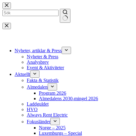
Hoppa
till
innehåll
Inga
resultat
Nyheter, artiklar & Press
Nyheter & Press
Analysbrev
Event & Aktiviteter
Aktuellt
Fakta & Statistik
Almedalen
Program 2026
Almedalens 2030-mingel 2026
Laddguldet
HVO
Always Rent Electric
Fokusländer
Norge – 2025
Luxemburgs – Special