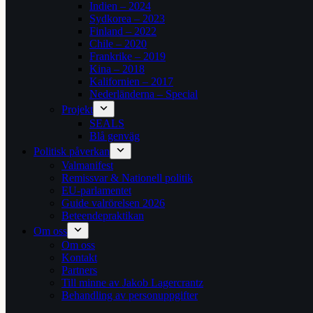
Indien – 2024
Sydkorea – 2023
Finland – 2022
Chile – 2020
Frankrike – 2019
Kina – 2018
Kalifornien – 2017
Nederländerna – Special
Projekt
SEALS
Blå genväg
Politisk påverkan
Valmanifest
Remissvar & Nationell politik
EU-parlamentet
Guide valrörelsen 2026
Beteendepraktikan
Om oss
Om oss
Kontakt
Partners
Till minne av Jakob Lagercrantz
Behandling av personuppgifter