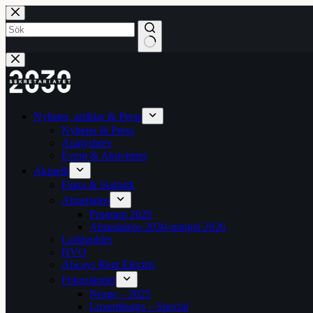
Hoppa
till
innehåll
Inga
resultat
Nyheter, artiklar & Press
Nyheter & Press
Analysbrev
Event & Aktiviteter
Aktuellt
Fakta & Statistik
Almedalen
Program 2026
Almedalens 2030-mingel 2026
Laddguldet
HVO
Always Rent Electric
Fokusländer
Norge – 2025
Luxemburgs – Special