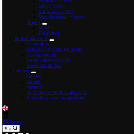
Frankrike – 2019
Kina – 2018
Kalifornien – 2017
Nederländerna – Special
Projekt
SEALS
Blå genväg
Politisk påverkan
Valmanifest
Remissvar & Nationell politik
EU-parlamentet
Guide valrörelsen 2026
Beteendepraktikan
Om oss
Om oss
Kontakt
Partners
Till minne av Jakob Lagercrantz
Behandling av personuppgifter
Bli Partner
Sök