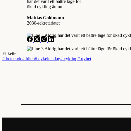
Mattias Goldmann
2030-sekretariatet
Etiketter
#
beteende
#
bilen
#
cykelns dag
#
cykling
#
nyhet