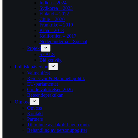
Indien – 2024
Sydkorea – 2023
Finland – 2022
Chile – 2020
Frankrike – 2019
Kina – 2018
Kalifornien – 2017
Nederländerna – Special
Projekt
SEALS
Blå genväg
Politisk påverkan
Valmanifest
Remissvar & Nationell politik
EU-parlamentet
Guide valrörelsen 2026
Beteendepraktikan
Om oss
Om oss
Kontakt
Partners
Till minne av Jakob Lagercrantz
Behandling av personuppgifter