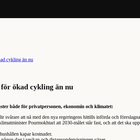
 för ökad cykling än nu
nster både för privatpersonen, ekonomin och klimatet:
ir svårare att nå med den nya regeringens hittills införda och föreslagna
limatminister Pourmokhtari att 2030-målet står fast, och att det ska u
hushållen kapar kostnader.
n någon dag i veckan och distansundervisningen växer.