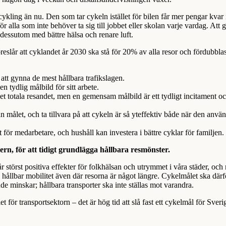
cykling än nu. Den som tar cykeln istället för bilen får mer pengar kvar 
r alla som inte behöver ta sig till jobbet eller skolan varje vardag. Att 
, dessutom med bättre hälsa och renare luft.
slår att cyklandet år 2030 ska stå för 20% av alla resor och fördubblas 
tt gynna de mest hållbara trafikslagen.
n tydlig målbild för sitt arbete.
t totala resandet, men en gemensam målbild är ett tydligt incitament o
 målet, och ta tillvara på att cykeln är så yteffektiv både när den anvä
 för medarbetare, och hushåll kan investera i bättre cyklar för familjen.
ern, för att tidigt grundlägga hållbara resmönster.
år störst positiva effekter för folkhälsan och utrymmet i våra städer, och 
 hållbar mobilitet även där resorna är något längre. Cykelmålet ska därf
nde minskar; hållbara transporter ska inte ställas mot varandra.
 för transportsektorn – det är hög tid att slå fast ett cykelmål för Sveri