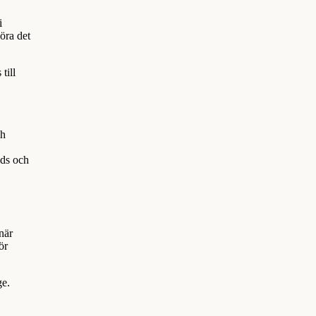
i
göra det
till
ch
nds och
när
ör
ge.