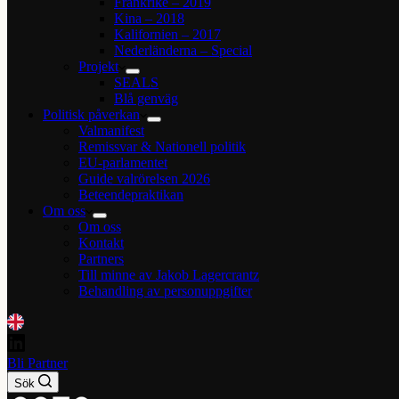
Frankrike – 2019
Kina – 2018
Kalifornien – 2017
Nederländerna – Special
Projekt
SEALS
Blå genväg
Politisk påverkan
Valmanifest
Remissvar & Nationell politik
EU-parlamentet
Guide valrörelsen 2026
Beteendepraktikan
Om oss
Om oss
Kontakt
Partners
Till minne av Jakob Lagercrantz
Behandling av personuppgifter
Bli Partner
Sök