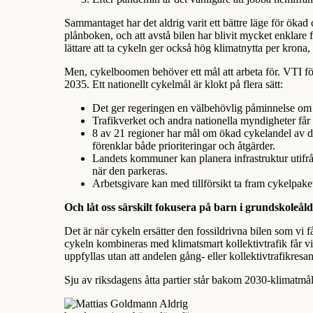
Sammantaget har det aldrig varit ett bättre läge för ökad 
plånboken, och att avstå bilen har blivit mycket enklare fö
lättare att ta cykeln ger också hög klimatnytta per krona
Men, cykelboomen behöver ett mål att arbeta för. VTI före
2035. Ett nationellt cykelmål är klokt på flera sätt:
Det ger regeringen en välbehövlig påminnelse om a
Trafikverket och andra nationella myndigheter får e
8 av 21 regioner har mål om ökad cykelandel av de
förenklar både prioriteringar och åtgärder.
Landets kommuner kan planera infrastruktur utifrån
när den parkeras.
Arbetsgivare kan med tillförsikt ta fram cykelpaket
Och låt oss särskilt fokusera på barn i grundskoleåld
Det är när cykeln ersätter den fossildrivna bilen som vi f
cykeln kombineras med klimatsmart kollektivtrafik får vi
uppfyllas utan att andelen gång- eller kollektivtrafikresa
Sju av riksdagens åtta partier står bakom 2030-klimatmålet