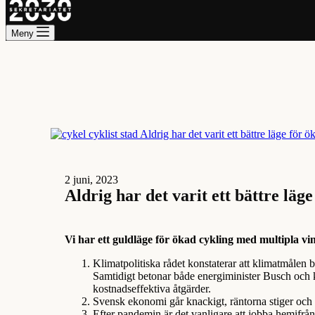
Meny
2 juni, 2023
Aldrig har det varit ett bättre läge
Vi har ett guldläge för ökad cykling med multipla vi
Klimatpolitiska rådet konstaterar att klimatmålen bl
Samtidigt betonar både energiminister Busch och k
kostnadseffektiva åtgärder.
Svensk ekonomi går knackigt, räntorna stiger och 
Efter pandemin är det vanligare att jobba hemifrå