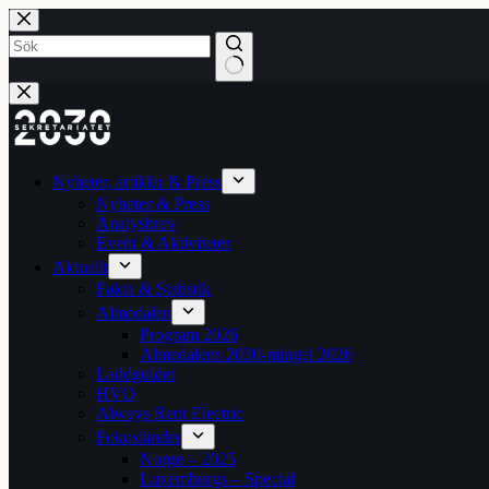
Hoppa
till
innehåll
Inga
resultat
Nyheter, artiklar & Press
Nyheter & Press
Analysbrev
Event & Aktiviteter
Aktuellt
Fakta & Statistik
Almedalen
Program 2026
Almedalens 2030-mingel 2026
Laddguldet
HVO
Always Rent Electric
Fokusländer
Norge – 2025
Luxemburgs – Special