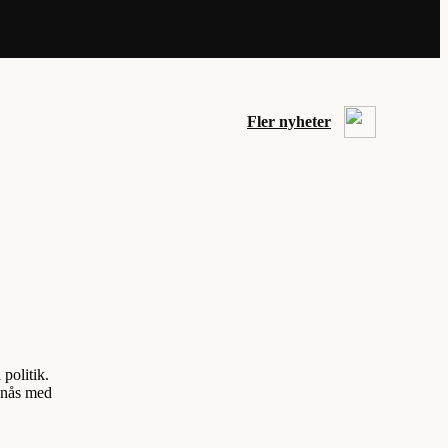
Fler nyheter
 politik.
ppnås med