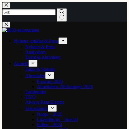
Hoppa
till
innehåll
Inga
resultat
Nyheter, artiklar & Press
Nyheter & Press
Analysbrev
Event & Aktiviteter
Aktuellt
Fakta & Statistik
Almedalen
Program 2026
Almedalens 2030-mingel 2026
Laddguldet
HVO
Always Rent Electric
Fokusländer
Norge – 2025
Luxemburgs – Special
Indien – 2024