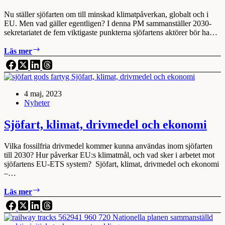
Nu ställer sjöfarten om till minskad klimatpåverkan, globalt och i
EU. Men vad gäller egentligen? I denna PM sammanställer 2030-
sekretariatet de fem viktigaste punkterna sjöfartens aktörer bör ha…
Sjövägen
Läs mer
blir
miljövägen
–
Sjöfartens
4 maj, 2023
omställning
Nyheter
i
fem
punkter
Sjöfart, klimat, drivmedel och ekonomi
Vilka fossilfria drivmedel kommer kunna användas inom sjöfarten
till 2030? Hur påverkar EU:s klimatmål, och vad sker i arbetet mot
sjöfartens EU-ETS system? Sjöfart, klimat, drivmedel och ekonomi
–…
Sjöfart,
Läs mer
klimat,
drivmedel
och