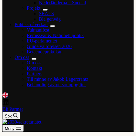
Nederländerna – Special
Projekt
SEALS
Blå genväg
Politisk påverkan
Valmanifest
Remissvar & Nationell politik
EU-parlamentet
Guide valrörelsen 2026
Beteendepraktikan
Om oss
Om oss
Kontakt
Partners
Till minne av Jakob Lagercrantz
Behandling av personuppgifter
Bli Partner
Sök
Meny