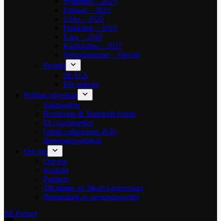
Sydkorea – 2023
Finland – 2022
Chile – 2020
Frankrike – 2019
Kina – 2018
Kalifornien – 2017
Nederländerna – Special
Projekt
SEALS
Blå genväg
Politisk påverkan
Valmanifest
Remissvar & Nationell politik
EU-parlamentet
Guide valrörelsen 2026
Beteendepraktikan
Om oss
Om oss
Kontakt
Partners
Till minne av Jakob Lagercrantz
Behandling av personuppgifter
Bli Partner