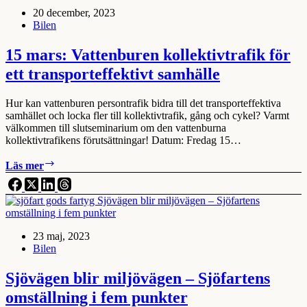
förslag
20 december, 2023
från
Bilen
2030-
sekretariatet
15 mars: Vattenburen kollektivtrafik för
ett transporteffektivt samhälle
Hur kan vattenburen persontrafik bidra till det transporteffektiva
samhället och locka fler till kollektivtrafik, gång och cykel? Varmt
välkommen till slutseminarium om den vattenburna
kollektivtrafikens förutsättningar! Datum: Fredag 15…
15
Läs mer
mars:
Vattenburen
kollektivtrafik
för
ett
23 maj, 2023
transporteffektivt
Bilen
samhälle
Sjövägen blir miljövägen – Sjöfartens
omställning i fem punkter