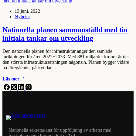
ekonomi
13 juni, 2022
Nyheter
Nationella planen sammanställd med tio
initiala tankar om utveckling
Den nationella planen för infrastruktur anger den samlade
inriktningen för åren 2022−2033. Med 881 miljarder kronor är det
den största infrastruktursatsningen någonsin. Planen bygger vidare
på föregående, påskyndar…
Nationella
Läs mer
planen
sammanställd
med
tio
initiala
tankar
om
utveckling
Nationella sekretariatet för uppföljning av arbetet med
fossiloberoende fordonsflotta 2030