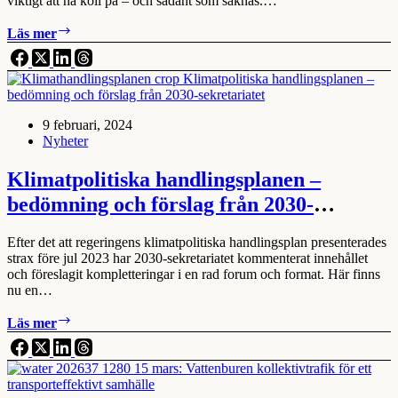
viktigt att ha koll på – och sådant som saknas.…
Intensiv
Läs mer
klimatvår
väntar
–
här
är
9 februari, 2024
datumen
Nyheter
att
hålla
koll
Klimatpolitiska handlingsplanen –
på
bedömning och förslag från 2030-
sekretariatet
Efter det att regeringens klimatpolitiska handlingsplan presenterades
strax före jul 2023 har 2030-sekretariatet kommenterat innehållet
och föreslagit kompletteringar i en rad forum och format. Här finns
nu en…
Klimatpolitiska
Läs mer
handlingsplanen
–
bedömning
och