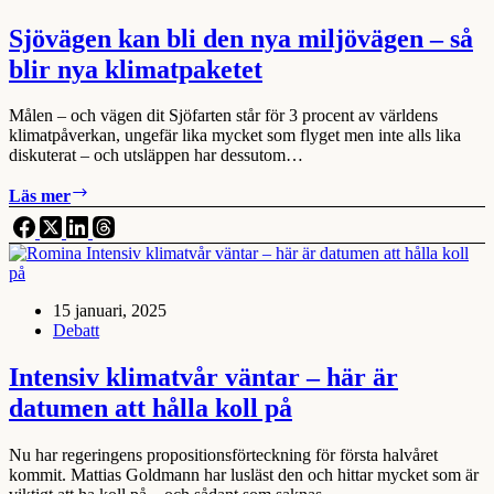
Sjövägen kan bli den nya miljövägen – så
blir nya klimatpaketet
Målen – och vägen dit Sjöfarten står för 3 procent av världens
klimatpåverkan, ungefär lika mycket som flyget men inte alls lika
diskuterat – och utsläppen har dessutom…
Sjövägen
Läs mer
kan
bli
den
nya
miljövägen
15 januari, 2025
–
Debatt
så
blir
nya
Intensiv klimatvår väntar – här är
klimatpaketet
datumen att hålla koll på
Nu har regeringens propositionsförteckning för första halvåret
kommit. Mattias Goldmann har lusläst den och hittar mycket som är