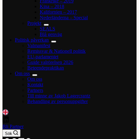
Frankrike – 2019
Kina – 2018
Kalifornien – 2017
Nederländerna – Special
Projekt
SEALS
Blå genväg
Politisk påverkan
Valmanifest
Remissvar & Nationell politik
EU-parlamentet
Guide valrörelsen 2026
Beteendepraktikan
Om oss
Om oss
Kontakt
Partners
Till minne av Jakob Lagercrantz
Behandling av personuppgifter
Bli Partner
Sök