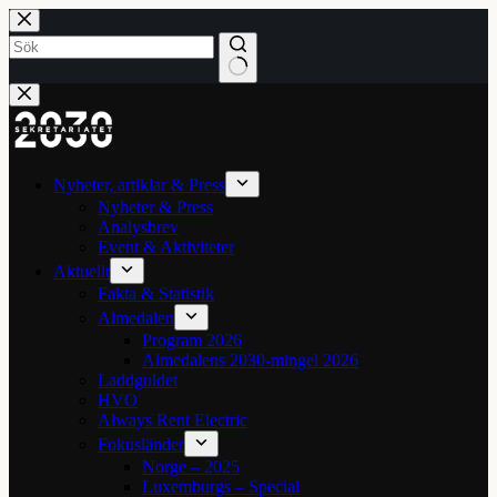
Hoppa
till
innehåll
Inga
resultat
Nyheter, artiklar & Press
Nyheter & Press
Analysbrev
Event & Aktiviteter
Aktuellt
Fakta & Statistik
Almedalen
Program 2026
Almedalens 2030-mingel 2026
Laddguldet
HVO
Always Rent Electric
Fokusländer
Norge – 2025
Luxemburgs – Special