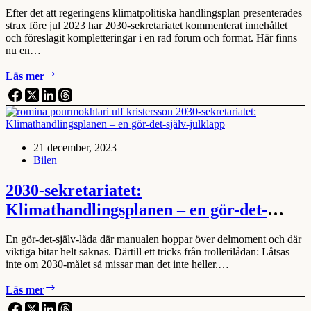
sekretariatet
Efter det att regeringens klimatpolitiska handlingsplan presenterades
strax före jul 2023 har 2030-sekretariatet kommenterat innehållet
och föreslagit kompletteringar i en rad forum och format. Här finns
nu en…
Klimatpolitiska
Läs mer
handlingsplanen
–
bedömning
och
förslag
21 december, 2023
från
Bilen
2030-
sekretariatet
2030-sekretariatet:
Klimathandlingsplanen – en gör-det-
själv-julklapp
En gör-det-själv-låda där manualen hoppar över delmoment och där
viktiga bitar helt saknas. Därtill ett tricks från trollerilådan: Låtsas
inte om 2030-målet så missar man det inte heller.…
2030-
Läs mer
sekretariatet: