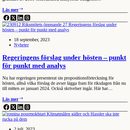
2030-
Läs mer
analys
av
regeringens
budgetproposition
18 september, 2023
Nyheter
Regeringens förslag under hösten – punkt
för punkt med analys
Nu har regeringen presenterat sin propositionsförteckning för
hösten, alltså vilka förslag de avser lägga fram för riksdagen från nu
till mitten av januari 2024. Också skrivelser ingår. Här har…
Regeringens
Läs mer
förslag
under
hösten
–
punkt
2 juli, 2023
för