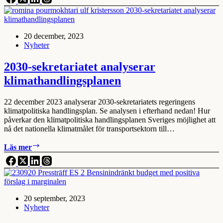
Klimathandlingsplanen
–
en
gör-
20 december, 2023
det-
Nyheter
själv-
julklapp
2030-sekretariatet analyserar
klimathandlingsplanen
22 december 2023 analyserar 2030-sekretariatets regeringens
klimatpolitiska handlingsplan. Se analysen i efterhand nedan! Hur
påverkar den klimatpolitiska handlingsplanen Sveriges möjlighet att
nå det nationella klimatmålet för transportsektorn till…
2030-
Läs mer
sekretariatet
analyserar
klimathandlingsplanen
20 september, 2023
Nyheter