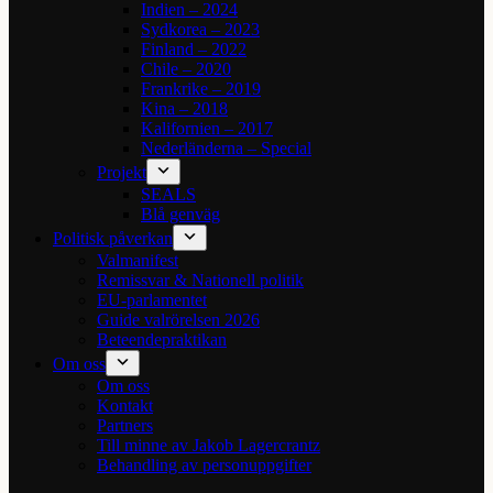
Indien – 2024
Sydkorea – 2023
Finland – 2022
Chile – 2020
Frankrike – 2019
Kina – 2018
Kalifornien – 2017
Nederländerna – Special
Projekt
SEALS
Blå genväg
Politisk påverkan
Valmanifest
Remissvar & Nationell politik
EU-parlamentet
Guide valrörelsen 2026
Beteendepraktikan
Om oss
Om oss
Kontakt
Partners
Till minne av Jakob Lagercrantz
Behandling av personuppgifter