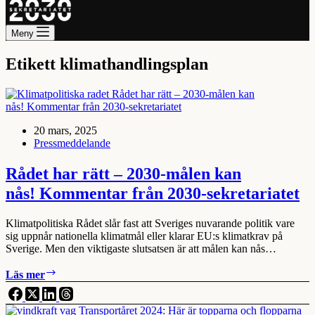
Meny
Etikett
klimathandlingsplan
20 mars, 2025
Pressmeddelande
Rådet har rätt – 2030-målen kan
nås! Kommentar från 2030-sekretariatet
Klimatpolitiska Rådet slår fast att Sveriges nuvarande politik vare
sig uppnår nationella klimatmål eller klarar EU:s klimatkrav på
Sverige. Men den viktigaste slutsatsen är att målen kan nås…
Rådet
Läs mer
har
rätt
–