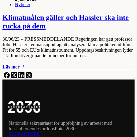
Nyheter
punkt
med
analys
Klimatmålen gäller och Hassler ska inte
rucka på dem
30/06/23 – PRESSMEDDELANDE Regeringen har gett professor
John Hassler i enmansuppdrag att analysera klimatpolitiken utifrån
Fit for 55 och EU:s klimatinstrument. Uppdragsbeskrivningen lyder
”Ta fram övergripande principer för hur en…
Klimatmålen
Läs mer
gäller
och
Hassler
ska
inte
rucka
på
dem
Nationella sekretariatet för uppföljning av arbetet med
fossiloberoende fordonsflotta 2030
BLI PARTNER