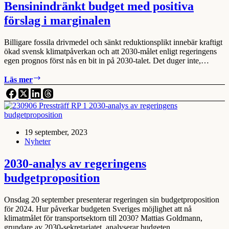
Bensinindränkt budget med positiva
förslag i marginalen
Billigare fossila drivmedel och sänkt reduktionsplikt innebär kraftigt
ökad svensk klimatpåverkan och att 2030-målet enligt regeringens
egen prognos först nås en bit in på 2030-talet. Det duger inte,…
Bensinindränkt
Läs mer
budget
med
positiva
förslag
i
19 september, 2023
marginalen
Nyheter
2030-analys av regeringens
budgetproposition
Onsdag 20 september presenterar regeringen sin budgetproposition
för 2024. Hur påverkar budgeten Sveriges möjlighet att nå
klimatmålet för transportsektorn till 2030? Mattias Goldmann,
grundare av 2030-sekretariatet, analyserar budgeten…