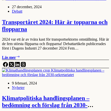
2030-
27 december, 2024
målen
Debatt
kan
nås! Kommentar
från
Transportåret 2024: Här är topparna och
2030-
flopparna
sekretariatet
2024 var ett år av tvära kast för transportsektorns omställning. Här är
de fem största flipparna och flopparna! Debattartikeln publicerades
först i Dagens Industri 27 december 2024 Fem…
Transportåret
Läs mer
2024:
Här
är
topparna
och
9 februari, 2024
flopparna
Nyheter
Klimatpolitiska handlingsplanen –
bedömning och förslag från 2030-