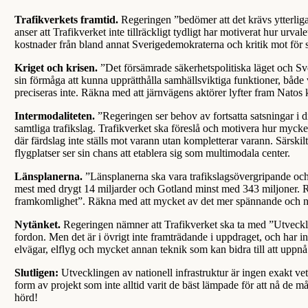
Trafikverkets framtid.
Regeringen ”bedömer att det krävs ytterliga
anser att Trafikverket inte tillräckligt tydligt har motiverat hur ur
kostnader från bland annat Sverigedemokraterna och kritik mot för s
Kriget och krisen.
”Det försämrade säkerhetspolitiska läget och Sv
sin förmåga att kunna upprätthålla samhällsviktiga funktioner, både v
preciseras inte. Räkna med att järnvägens aktörer lyfter fram Natos 
Intermodaliteten.
”Regeringen ser behov av fortsatta satsningar i di
samtliga trafikslag. Trafikverket ska föreslå och motivera hur mycke
där färdslag inte ställs mot varann utan kompletterar varann. Särskil
flygplatser ser sin chans att etablera sig som multimodala center.
Länsplanerna.
”Länsplanerna ska vara trafikslagsövergripande och
mest med drygt 14 miljarder och Gotland minst med 343 miljoner. Reg
framkomlighet”. Räkna med att mycket av det mer spännande och ny
Nytänket.
Regeringen nämner att Trafikverket ska ta med ”Utveckli
fordon. Men det är i övrigt inte framträdande i uppdraget, och har int
elvägar, elflyg och mycket annan teknik som kan bidra till att uppn
Slutligen:
Utvecklingen av nationell infrastruktur är ingen exakt vet
form av projekt som inte alltid varit de bäst lämpade för att nå de 
hörd!