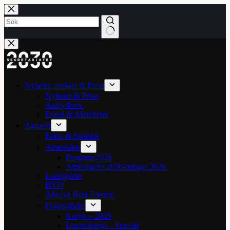
Hoppa
till
innehåll
Inga
resultat
Nyheter, artiklar & Press
Nyheter & Press
Analysbrev
Event & Aktiviteter
Aktuellt
Fakta & Statistik
Almedalen
Program 2026
Almedalens 2030-mingel 2026
Laddguldet
HVO
Always Rent Electric
Fokusländer
Norge – 2025
Luxemburgs – Special