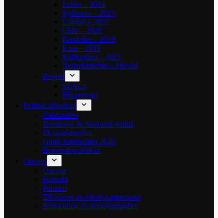
Indien – 2024
Sydkorea – 2023
Finland – 2022
Chile – 2020
Frankrike – 2019
Kina – 2018
Kalifornien – 2017
Nederländerna – Special
Projekt
SEALS
Blå genväg
Politisk påverkan
Valmanifest
Remissvar & Nationell politik
EU-parlamentet
Guide valrörelsen 2026
Beteendepraktikan
Om oss
Om oss
Kontakt
Partners
Till minne av Jakob Lagercrantz
Behandling av personuppgifter