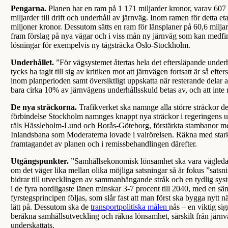
Pengarna.
Planen har en ram på 1 171 miljarder kronor, varav 607 mi
miljarder till drift och underhåll av järnväg. Inom ramen för detta et
miljoner kronor. Dessutom sätts en ram för länsplaner på 60,6 mil
fram förslag på nya vägar och i viss mån ny järnväg som kan medfi
lösningar för exempelvis ny tågsträcka Oslo-Stockholm.
Underhållet.
”För vägsystemet återtas hela det eftersläpande under
tycks ha tagit till sig av kritiken mot att järnvägen fortsatt är så ef
inom planperioden samt översiktligt uppskatta när resterande delar 
bara cirka 10% av järnvägens underhållsskuld betas av, och att inte
De nya sträckorna.
Trafikverket ska namnge alla större sträckor d
förbindelse Stockholm namnges knappt nya sträckor i regeringens u
räls Hässleholm-Lund och Borås-Göteborg, förstärkta stambanor m
Inlandsbana som Moderaterna lovade i valrörelsen. Räkna med stark l
framtagandet av planen och i remissbehandlingen därefter.
Utgångspunkter.
”Samhällsekonomisk lönsamhet ska vara vägledande 
om det väger lika mellan olika möjliga satsningar så är fokus ”satsn
bidrar till utvecklingen av sammanhängande stråk och en tydlig sys
i de fyra nordligaste länen minskar 3-7 procent till 2040, med en s
fyrstegsprincipen följas, som slår fast att man först ska bygga nytt n
lätt på. Dessutom ska de
transportpolitiska målen
nås – en viktig si
beräkna samhällsutveckling och räkna lönsamhet, särskilt från järnv
underskattats.