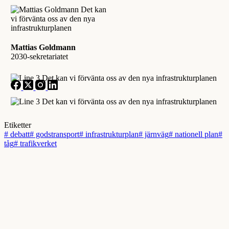
Mattias Goldmann
2030-sekretariatet
Etiketter
#
debatt
#
godstransport
#
infrastrukturplan
#
järnväg
#
nationell plan
#
tåg
#
trafikverket