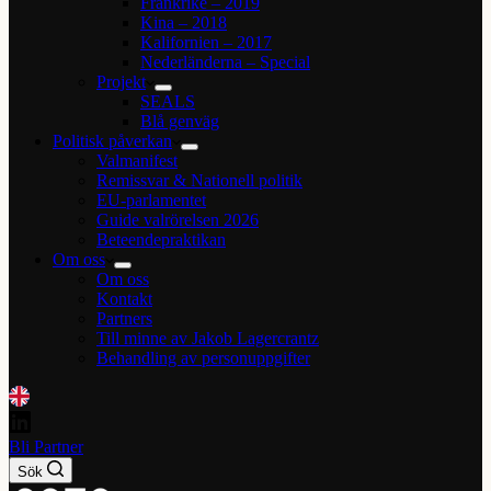
Frankrike – 2019
Kina – 2018
Kalifornien – 2017
Nederländerna – Special
Projekt
SEALS
Blå genväg
Politisk påverkan
Valmanifest
Remissvar & Nationell politik
EU-parlamentet
Guide valrörelsen 2026
Beteendepraktikan
Om oss
Om oss
Kontakt
Partners
Till minne av Jakob Lagercrantz
Behandling av personuppgifter
Bli Partner
Sök