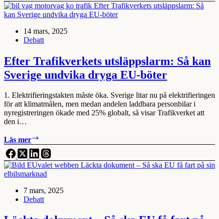
men
företag
och
14 mars, 2025
kommuner
Debatt
kan
göra
ännu
Efter Trafikverkets utsläppslarm: Så kan
mer
Sverige undvika dryga EU-böter
1. Elektrifieringstakten måste öka. Sverige litar nu på elektrifieringen
för att klimatmålen, men medan andelen laddbara personbilar i
nyregistreringen ökade med 25% globalt, så visar Trafikverket att
den i…
Efter
Läs mer
Trafikverkets
utsläppslarm:
Så
kan
Sverige
7 mars, 2025
undvika
Debatt
dryga
EU-
böter