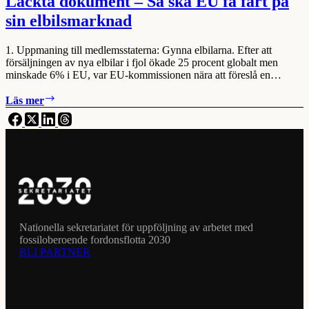
Läckta dokument – Så ska EU få fart på
sin elbilsmarknad
1. Uppmaning till medlemsstaterna: Gynna elbilarna. Efter att
försäljningen av nya elbilar i fjol ökade 25 procent globalt men
minskade 6% i EU, var EU-kommissionen nära att föreslå en…
Läckta
Läs mer
dokument
–
Så
ska
EU
få
fart
på
sin
elbilsmarknad
Nationella sekretariatet för uppföljning av arbetet med
fossiloberoende fordonsflotta 2030
BLI PARTNER