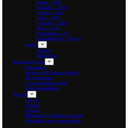
Indien – 2024
Sydkorea – 2023
Finland – 2022
Chile – 2020
Frankrike – 2019
Kina – 2018
Kalifornien – 2017
Nederländerna – Special
Projekt
SEALS
Blå genväg
Politisk påverkan
Valmanifest
Remissvar & Nationell politik
EU-parlamentet
Guide valrörelsen 2026
Beteendepraktikan
Om oss
Om oss
Kontakt
Partners
Till minne av Jakob Lagercrantz
Behandling av personuppgifter