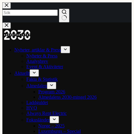
Hoppa
till
innehåll
Inga
resultat
Nyheter, artiklar & Press
Nyheter & Press
Analysbrev
Event & Aktiviteter
Aktuellt
Fakta & Statistik
Almedalen
Program 2026
Almedalens 2030-mingel 2026
Laddguldet
HVO
Always Rent Electric
Fokusländer
Norge – 2025
Luxemburgs – Special