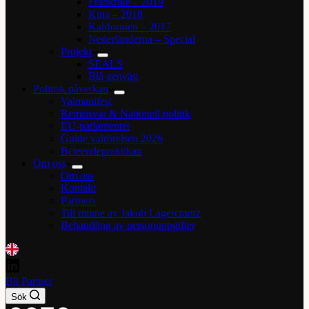
Frankrike – 2019
Kina – 2018
Kalifornien – 2017
Nederländerna – Special
Projekt
SEALS
Blå genväg
Politisk påverkan
Valmanifest
Remissvar & Nationell politik
EU-parlamentet
Guide valrörelsen 2026
Beteendepraktikan
Om oss
Om oss
Kontakt
Partners
Till minne av Jakob Lagercrantz
Behandling av personuppgifter
Bli Partner
Sök