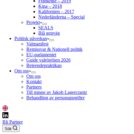
Frankrike – 2019
Kina – 2018
Kalifornien – 2017
Nederländerna – Special
Projekt
SEALS
Blå genväg
Politisk påverkan
Valmanifest
Remissvar & Nationell politik
EU-parlamentet
Guide valrörelsen 2026
Beteendepraktikan
Om oss
Om oss
Kontakt
Partners
Till minne av Jakob Lagercrantz
Behandling av personuppgifter
Bli Partner
Sök