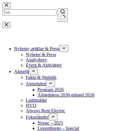
Hoppa
till
innehåll
Inga
resultat
Nyheter, artiklar & Press
Nyheter & Press
Analysbrev
Event & Aktiviteter
Aktuellt
Fakta & Statistik
Almedalen
Program 2026
Almedalens 2030-mingel 2026
Laddguldet
HVO
Always Rent Electric
Fokusländer
Norge – 2025
Luxemburgs – Special