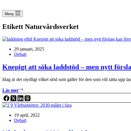
Meny
Etikett
Naturvårdsverket
29 januari, 2025
Debatt
Knepigt att söka laddstöd – men nytt försla
Idag är det otydligt vilket stöd som gäller för den som vill sätta upp 
Knepigt
Läs mer
att
söka
laddstöd
–
19 april, 2022
men
Debatt
nytt
förslag