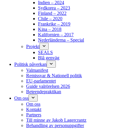
Indien – 2024
Sydkorea – 2023
Finland – 2022
Chile – 2020
Frankrike – 2019
Kina – 2018
Kalifornien – 2017
Nederländerna – Special
Projekt
SEALS
Blå genväg
Politisk påverkan
Valmanifest
Remissvar & Nationell politik
EU-parlamentet
Guide valrörelsen 2026
Beteendepraktikan
Om oss
Om oss
Kontakt
Partners
Till minne av Jakob Lagercrantz
Behandling av personuppgifter