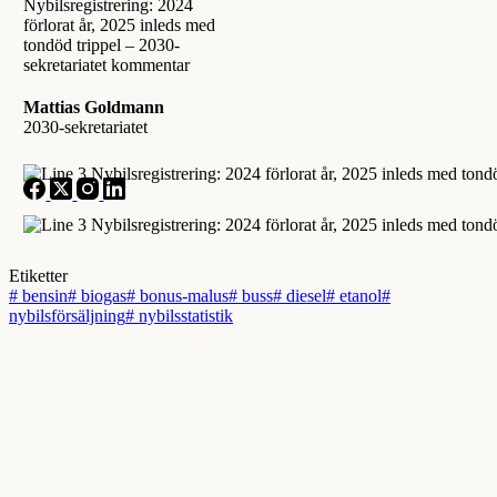
Mattias Goldmann
2030-sekretariatet
Etiketter
#
bensin
#
biogas
#
bonus-malus
#
buss
#
diesel
#
etanol
#
nybilsförsäljning
#
nybilsstatistik