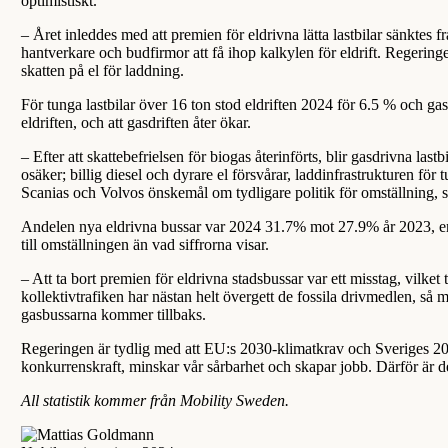
optimistiskt.
– Året inleddes med att premien för eldrivna lätta lastbilar sänktes 
hantverkare och budfirmor att få ihop kalkylen för eldrift. Regeringe
skatten på el för laddning.
För tunga lastbilar över 16 ton stod eldriften 2024 för 6.5 % och gas
eldriften, och att gasdriften åter ökar.
– Efter att skattebefrielsen för biogas återinförts, blir gasdrivna last
osäker; billig diesel och dyrare el försvårar, laddinfrastrukturen 
Scanias och Volvos önskemål om tydligare politik för omställning, 
Andelen nya eldrivna bussar var 2024 31.7% mot 27.9% år 2023, en 
till omställningen än vad siffrorna visar.
– Att ta bort premien för eldrivna stadsbussar var ett misstag, vilke
kollektivtrafiken har nästan helt övergett de fossila drivmedlen, s
gasbussarna kommer tillbaks.
Regeringen är tydlig med att EU:s 2030-klimatkrav och Sveriges 203
konkurrenskraft, minskar vår sårbarhet och skapar jobb. Därför är det
All statistik kommer från Mobility Sweden.