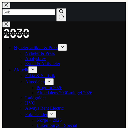
Hoppa
till
innehåll
Inga
resultat
Nyheter, artiklar & Press
Nyheter & Press
Analysbrev
Event & Aktiviteter
Aktuellt
Fakta & Statistik
Almedalen
Program 2026
Almedalens 2030-mingel 2026
Laddguldet
HVO
Always Rent Electric
Fokusländer
Norge – 2025
Luxemburgs – Special