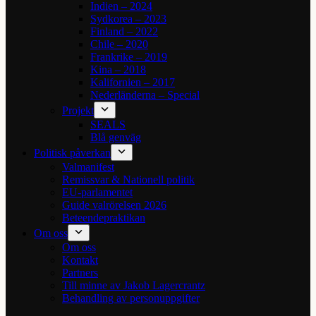
Indien – 2024
Sydkorea – 2023
Finland – 2022
Chile – 2020
Frankrike – 2019
Kina – 2018
Kalifornien – 2017
Nederländerna – Special
Projekt
SEALS
Blå genväg
Politisk påverkan
Valmanifest
Remissvar & Nationell politik
EU-parlamentet
Guide valrörelsen 2026
Beteendepraktikan
Om oss
Om oss
Kontakt
Partners
Till minne av Jakob Lagercrantz
Behandling av personuppgifter