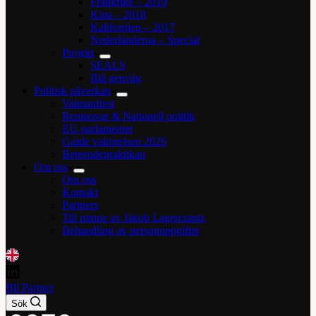
Frankrike – 2019
Kina – 2018
Kalifornien – 2017
Nederländerna – Special
Projekt
SEALS
Blå genväg
Politisk påverkan
Valmanifest
Remissvar & Nationell politik
EU-parlamentet
Guide valrörelsen 2026
Beteendepraktikan
Om oss
Om oss
Kontakt
Partners
Till minne av Jakob Lagercrantz
Behandling av personuppgifter
Bli Partner
Sök