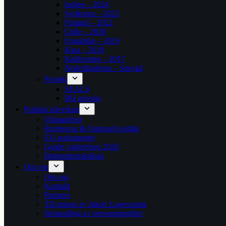
Indien – 2024
Sydkorea – 2023
Finland – 2022
Chile – 2020
Frankrike – 2019
Kina – 2018
Kalifornien – 2017
Nederländerna – Special
Projekt
SEALS
Blå genväg
Politisk påverkan
Valmanifest
Remissvar & Nationell politik
EU-parlamentet
Guide valrörelsen 2026
Beteendepraktikan
Om oss
Om oss
Kontakt
Partners
Till minne av Jakob Lagercrantz
Behandling av personuppgifter