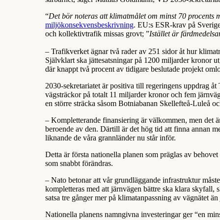
“
Det bör noteras att klimatmålet om minst 70 procents m
miljökonsekvensbeskrivning
. EU:s ESR-krav på Sverige 
och kollektivtrafik missas grovt; ”
Istället är färdmedelsa
– Trafikverket ägnar två rader av 251 sidor åt hur klimatm
Självklart ska jättesatsningar på 1200 miljarder kronor
där knappt två procent av tidigare beslutade projekt om
2030-sekretariatet är positiva till regeringens uppdrag åt
vägsträckor på totalt 11 miljarder kronor och fem järnvägs
en större sträcka såsom Botniabanan Skellefteå-Luleå o
– Kompletterande finansiering är välkommen, men det ä
beroende av den. Därtill är det hög tid att finna annan m
liknande de våra grannländer nu står inför.
Detta är första nationella planen som präglas av behovet
som snabbt förändras.
– Nato betonar att vår grundläggande infrastruktur måste
kompletteras med att järnvägen bättre ska klara skyfall, sk
satsa tre gånger mer på klimatanpassning av vägnätet ä
Nationella planens namngivna investeringar ger “en minsk