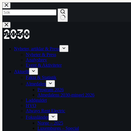
Hoppa
till
innehåll
Inga
resultat
Nyheter, artiklar & Press
Nyheter & Press
Analysbrev
Event & Aktiviteter
Aktuellt
Fakta & Statistik
Almedalen
Program 2026
Almedalens 2030-mingel 2026
Laddguldet
HVO
Always Rent Electric
Fokusländer
Norge – 2025
Luxemburgs – Special