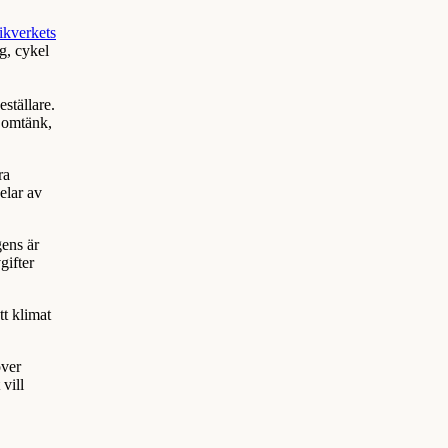
ikverkets
g, cykel
eställare.
e omtänk,
ra
elar av
ens är
gifter
tt klimat
över
vill