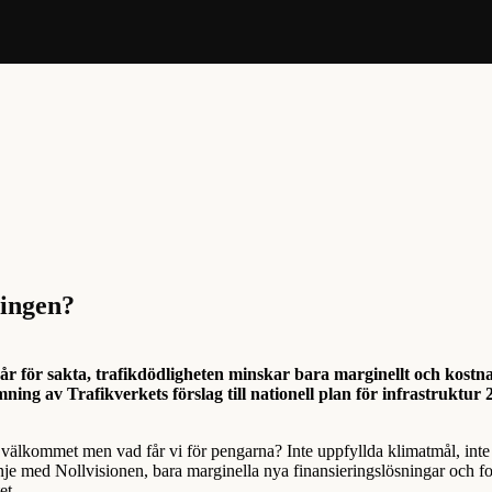
ningen?
år för sakta, trafikdödligheten minskar bara marginellt och kost
ning av Trafikverkets förslag till nationell plan för infrastruktur
 välkommet men vad får vi för pengarna? Inte uppfyllda klimatmål, inte
linje med Nollvisionen, bara marginella nya finansieringslösningar och fo
et.