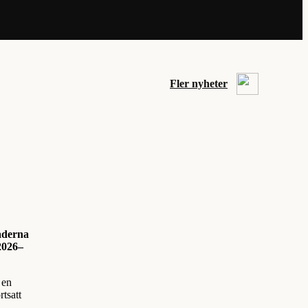
Fler nyheter
naderna
 2026–
 en
rtsatt