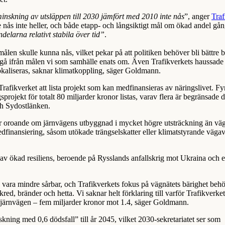
inskning av utsläppen till 2030 jämfört med 2010 inte nås
”, anger
Traf
nås inte heller, och både etapp- och långsiktigt mål om ökad andel gån
ndelarna relativt stabila över tid”
.
ålen skulle kunna nås, vilket pekar på att politiken behöver bli bättre b
 utgå ifrån målen vi som samhälle enats om. Även Trafikverkets haussad
lokaliseras, saknar klimatkoppling, säger Goldmann.
 Trafikverket att lista projekt som kan medfinansieras av näringslivet. Fy
projekt för totalt 80 miljarder kronor listas, varav flera är begränsade d
ch Sydostlänken.
r oroande om järnvägens utbyggnad i mycket högre utsträckning än väg
edfinansiering, såsom utökade trängselskatter eller klimatstyrande vägav
 av ökad resiliens, beroende på Rysslands anfallskrig mot Ukraina och e
 vara mindre sårbar, och Trafikverkets fokus på vägnätets bärighet beh
red, bränder och hetta. Vi saknar helt förklaring till varför Trafikverket 
n järnvägen – fem miljarder kronor mot 1.4, säger Goldmann.
ning med 0,6 dödsfall” till år 2045, vilket 2030-sekretariatet ser som