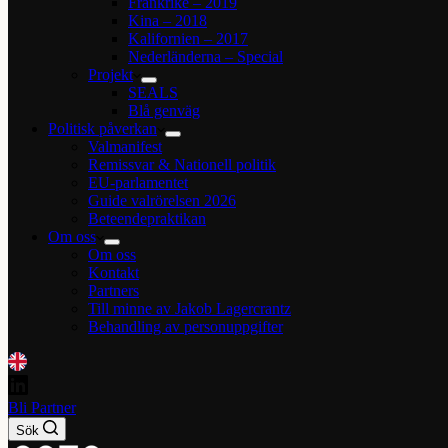
Frankrike – 2019
Kina – 2018
Kalifornien – 2017
Nederländerna – Special
Projekt
SEALS
Blå genväg
Politisk påverkan
Valmanifest
Remissvar & Nationell politik
EU-parlamentet
Guide valrörelsen 2026
Beteendepraktikan
Om oss
Om oss
Kontakt
Partners
Till minne av Jakob Lagercrantz
Behandling av personuppgifter
Bli Partner
Sök