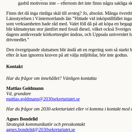
gasbil motiveras inte – eftersom det inte finns några sakliga sk
Finns det då inga rimliga skäl till avsteg? Jo, absolut. Många överdr
Länsstyrelsen i Västernorrlands län ”Hittade vid inköpstillfället i
som verksamheten hade råd med. Valet föll då på att köpa en begagn
blir klimatnytan stor jämfört med fossil diesel, vilket också Sveriges 
dagens antikverade körkortsregler ändras, och Uppsala universitet h
drivmedlet.”
Den övergripande slutsatsen blir ändå att en regering som så starkt
efter år kan ignorera kraven på att välja miljöbilar, bör inte godtas.
Kontakt
Har du frågor om innehållet? Vänligen kontakta
Mattias Goldmann
Vd, grundare
mattias.goldmann@2030sekretariatet.se
Har du frågor om 2030-sekretariatet eller vi komma i kontakt med o
Agnes Bondelid
Strategisk kommunikatör och presskontakt
agnes.bondelid@2030sekretariatet.se