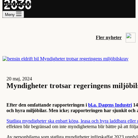
Meny
Fler nyheter
20 maj, 2024
Myndigheter trotsar regeringens miljöbi
Efter den omfattande rapporteringen i
bl.a. Dagens Industri
14
och hyra miljöbilar. Men icke; rapporteringen har sjunkit och a
Statliga myndigheter ska enbart köpa, leasa och hyra laddbara eller
effekten blir begränsad om inte myndigheterna blir bättre på att följ
Av personbilarna som statliga myndigheter införskaffat 2023 uppfylle