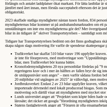
förlängts och antalet laddplatser ökat markant. För lätta lastbilar är
jämfört med året innan, men förstås oacceptabelt eftersom det är just
obligatoriskt.
2023 skaffade statliga myndigheter nästan tusen fordon, 834 personb
myndigheternas bilar kommer ut på andrahandsmarknaden om ett par år 
omställningen om inte ens myndigheterna gör det? Mer övergripande 
bilar in än tidigare år” skriver Transportstyrelsen – samtidigt som 
Tidigare har Transportstyrelsen bedömt om det finns godtagbara skäl
skapa någon slags motivering för varför de spenderar skattepengar på
Trafikverket har skaffat 510 bilar varav 196 uppfyller kraven
är inte för förarproven, med motiveringar som ”Uppställningsp
bilar, men Trafikverket bör kunna bättre.
Kronofodemyndighetens 20 nya personbilar fördelas på ”9 med 
regeringens krav och i mer än hälften av fallen bryr de sig int
de utsläppsnivåer som anges” – men varför sådana fordon behö
20 miljöbilar vid utgången av 2025” är vällovligt, men motiv
Jordbruksverket: Endast 2 av 23 bilar uppfyller kraven, vilket
importerade drivmedel med lokalt producerad biogas. Som moti
motivering och därtill visar att myndigheten med mycket stor 
Lunds universitet anger att ”Projektet som köpte bilen hade ocks
lärosäte; det räcker att googla ”förordning myndigheters inkö
Statens fastighetsverk anger att ”Föraren är ofta ensamarbetan