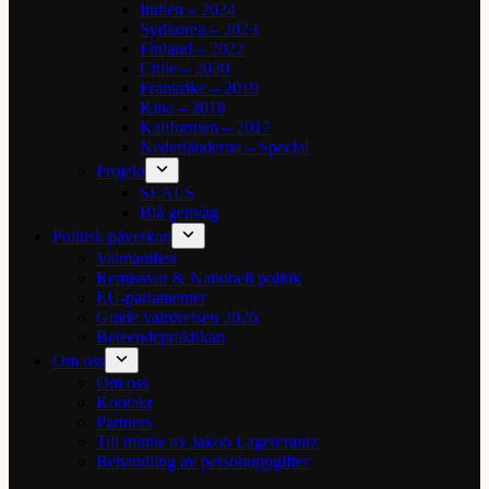
Indien – 2024
Sydkorea – 2023
Finland – 2022
Chile – 2020
Frankrike – 2019
Kina – 2018
Kalifornien – 2017
Nederländerna – Special
Projekt
SEALS
Blå genväg
Politisk påverkan
Valmanifest
Remissvar & Nationell politik
EU-parlamentet
Guide valrörelsen 2026
Beteendepraktikan
Om oss
Om oss
Kontakt
Partners
Till minne av Jakob Lagercrantz
Behandling av personuppgifter