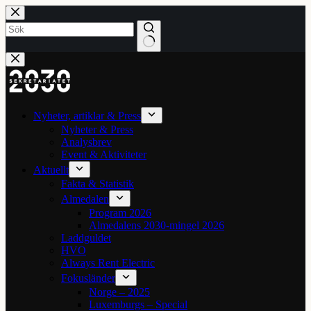
Hoppa
till
innehåll
Inga
resultat
Nyheter, artiklar & Press
Nyheter & Press
Analysbrev
Event & Aktiviteter
Aktuellt
Fakta & Statistik
Almedalen
Program 2026
Almedalens 2030-mingel 2026
Laddguldet
HVO
Always Rent Electric
Fokusländer
Norge – 2025
Luxemburgs – Special