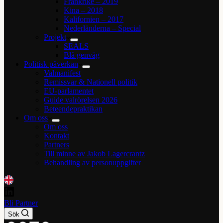
Frankrike – 2019
Kina – 2018
Kalifornien – 2017
Nederländerna – Special
Projekt
SEALS
Blå genväg
Politisk påverkan
Valmanifest
Remissvar & Nationell politik
EU-parlamentet
Guide valrörelsen 2026
Beteendepraktikan
Om oss
Om oss
Kontakt
Partners
Till minne av Jakob Lagercrantz
Behandling av personuppgifter
Bli Partner
Sök