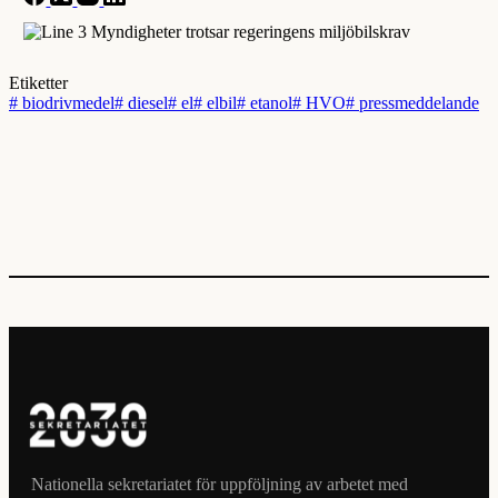
Etiketter
#
biodrivmedel
#
diesel
#
el
#
elbil
#
etanol
#
HVO
#
pressmeddelande
Nationella sekretariatet för uppföljning av arbetet med