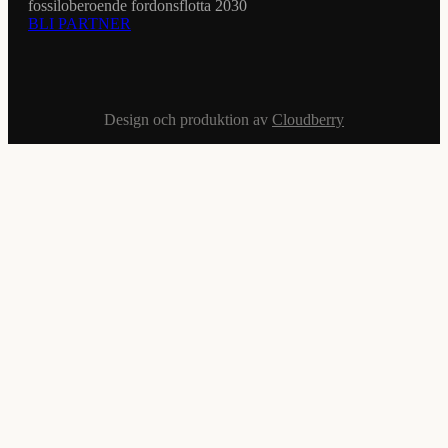
fossiloberoende fordonsflotta 2030
BLI PARTNER
Design och produktion av
Cloudberry