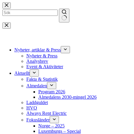
Hoppa
till
innehåll
Inga
resultat
Nyheter, artiklar & Press
Nyheter & Press
Analysbrev
Event & Aktiviteter
Aktuellt
Fakta & Statistik
Almedalen
Program 2026
Almedalens 2030-mingel 2026
Laddguldet
HVO
Always Rent Electric
Fokusländer
Norge – 2025
Luxemburgs – Special