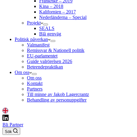
Frankrike – 2019
Kina – 2018
Kalifornien – 2017
Nederländerna – Special
Projekt
SEALS
Blå genväg
Politisk påverkan
Valmanifest
Remissvar & Nationell politik
EU-parlamentet
Guide valrörelsen 2026
Beteendepraktikan
Om oss
Om oss
Kontakt
Partners
Till minne av Jakob Lagercrantz
Behandling av personuppgifter
Bli Partner
Sök