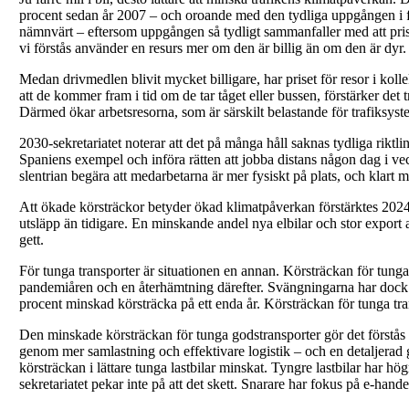
procent sedan år 2007 – och oroande med den tydliga uppgången i fjol
nämnvärt – eftersom uppgången så tydligt sammanfaller med att pris
vi förstås använder en resurs mer om den är billig än om den är dyr.
Medan drivmedlen blivit mycket billigare, har priset för resor i koll
att de kommer fram i tid om de tar tåget eller bussen, förstärker det tr
Därmed ökar arbetsresorna, som är särskilt belastande för trafiksystem
2030-sekretariatet noterar att det på många håll saknas tydliga riktl
Spaniens exempel och införa rätten att jobba distans någon dag i veck
slentrian begära att medarbetarna är mer fysiskt på plats, och klart m
Att ökade körsträckor betyder ökad klimatpåverkan förstärktes 2024 
utsläpp än tidigare. En minskande andel nya elbilar och stor export a
gett.
För tunga transporter är situationen en annan. Körsträckan för tunga
pandemiåren och en återhämtning därefter. Svängningarna har dock 
procent minskad körsträcka på ett enda år. Körsträckan för tunga tra
Den minskade körsträckan för tunga godstransporter gör det förstås l
genom mer samlastning och effektivare logistik – och en detaljerad gr
körsträckan i lättare tunga lastbilar minskat. Tyngre lastbilar har hö
sekretariatet pekar inte på att det skett. Snarare har fokus på e-handel