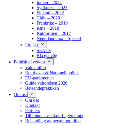
Indien – 2024
Sydkorea – 2023
Finland – 2022
Chile – 2020
Frankrike – 2019
Kina – 2018
Kalifornien – 2017
Nederländerna – Special
Projekt
SEALS
Blå genväg
Politisk påverkan
Valmanifest
Remissvar & Nationell politik
EU-parlamentet
Guide valrörelsen 2026
Beteendepraktikan
Om oss
Om oss
Kontakt
Partners
Till minne av Jakob Lagercrantz
Behandling av personuppgifter