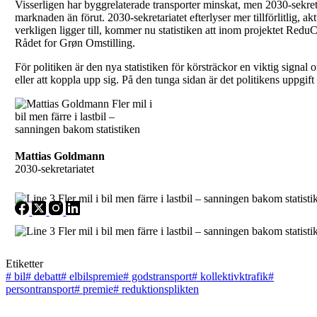
Visserligen har byggrelaterade transporter minskat, men 2030-sekreta
marknaden än förut. 2030-sekretariatet efterlyser mer tillförlitlig, akt
verkligen ligger till, kommer nu statistiken att inom projektet R
Rådet for Grøn Omstilling.
För politiken är den nya statistiken för körsträckor en viktig signal om
eller att koppla upp sig. På den tunga sidan är det politikens uppgift 
Mattias Goldmann
2030-sekretariatet
Etiketter
#
bil
#
debatt
#
elbilspremie
#
godstransport
#
kollektivktrafik
#
persontransport
#
premie
#
reduktionsplikten