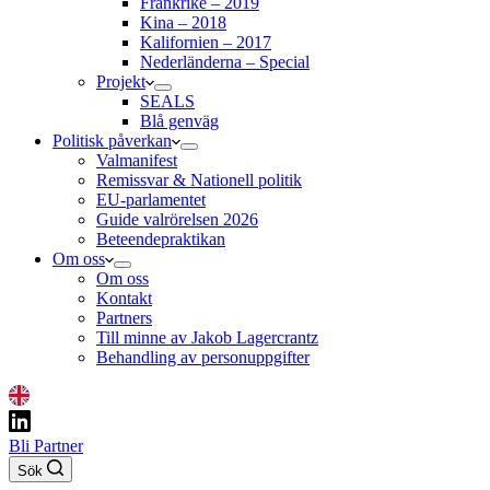
Frankrike – 2019
Kina – 2018
Kalifornien – 2017
Nederländerna – Special
Projekt
SEALS
Blå genväg
Politisk påverkan
Valmanifest
Remissvar & Nationell politik
EU-parlamentet
Guide valrörelsen 2026
Beteendepraktikan
Om oss
Om oss
Kontakt
Partners
Till minne av Jakob Lagercrantz
Behandling av personuppgifter
Bli Partner
Sök