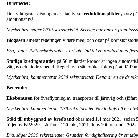
Drivmedel:
Den viktigaste satsningen är utan tvivel
reduktionsplikten,
krav på 
ambitionsnivå.
Mycket bra, säger 2030-sekretariatet. Sverige har här en framtid
Biogasen
arbetar regeringen vidare med, och ökar på kort sikt stöde
Bra, säger 2030-sekretariatet. Fortsatt stöd till en produkt med fle
Statliga kreditgarantier
på 50 miljarder kronor är ingen automatisk
vätgas och biodrivmedel. Regeringen sätter ökat fokus på att få fr
Mycket bra, kommenterar 2030-sekretariatet. Detta är en av de vikti
Beteende:
Ekobonusen
för överflyttning av transporter till järnväg och sjöfa
Mycket bra, kommenterar 2030-sekretariatet. Nivån höjs till en nivå
Stöd till utbyggnad av bredband
ökas med 1,4 mdr 2021, sedan 5
följer av BP2020. I år finns 150 mkr, 2021 finns 200 mkr och 2022
Bra, säger 2030-sekretariatet. Grunden för digitalisering är ett ut