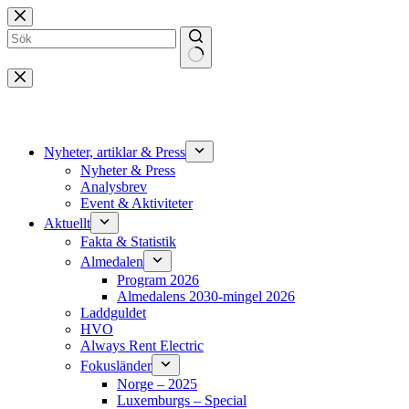
Hoppa
till
innehåll
Inga
resultat
Nyheter, artiklar & Press
Nyheter & Press
Analysbrev
Event & Aktiviteter
Aktuellt
Fakta & Statistik
Almedalen
Program 2026
Almedalens 2030-mingel 2026
Laddguldet
HVO
Always Rent Electric
Fokusländer
Norge – 2025
Luxemburgs – Special