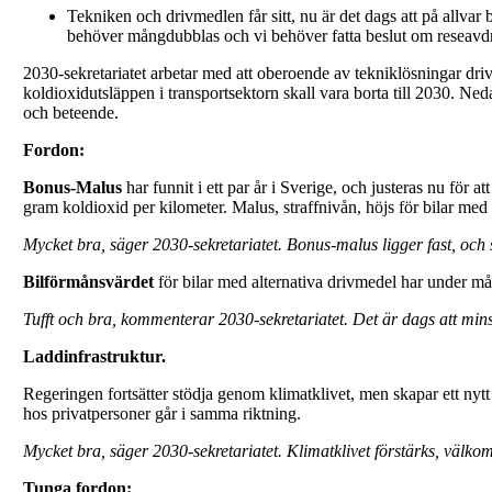
Tekniken och drivmedlen får sitt, nu är det dags att på allvar
behöver mångdubblas och vi behöver fatta beslut om reseavdra
2030-sekretariatet arbetar med att oberoende av tekniklösningar dri
koldioxidutsläppen i transportsektorn skall vara borta till 2030. 
och beteende.
Fordon:
Bonus-Malus
har funnit i ett par år i Sverige, och justeras nu för
gram koldioxid per kilometer. Malus, straffnivån, höjs för bilar med
Mycket bra, säger 2030-sekretariatet. Bonus-malus ligger fast, och
Bilförmånsvärdet
för bilar med alternativa drivmedel har under m
Tufft och bra, kommenterar 2030-sekretariatet. Det är dags att min
Laddinfrastruktur.
Regeringen fortsätter stödja genom klimatklivet, men skapar ett nytt 
hos privatpersoner går i samma riktning.
Mycket bra, säger 2030-sekretariatet. Klimatklivet förstärks, välko
Tunga fordon: