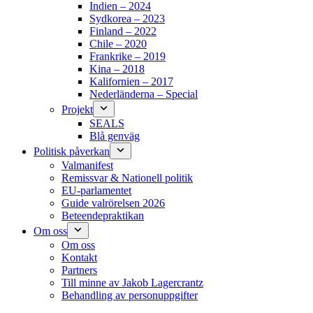
Indien – 2024
Sydkorea – 2023
Finland – 2022
Chile – 2020
Frankrike – 2019
Kina – 2018
Kalifornien – 2017
Nederländerna – Special
Projekt
SEALS
Blå genväg
Politisk påverkan
Valmanifest
Remissvar & Nationell politik
EU-parlamentet
Guide valrörelsen 2026
Beteendepraktikan
Om oss
Om oss
Kontakt
Partners
Till minne av Jakob Lagercrantz
Behandling av personuppgifter