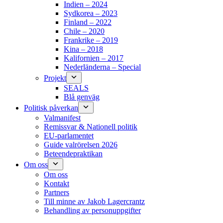
Indien – 2024
Sydkorea – 2023
Finland – 2022
Chile – 2020
Frankrike – 2019
Kina – 2018
Kalifornien – 2017
Nederländerna – Special
Projekt
SEALS
Blå genväg
Politisk påverkan
Valmanifest
Remissvar & Nationell politik
EU-parlamentet
Guide valrörelsen 2026
Beteendepraktikan
Om oss
Om oss
Kontakt
Partners
Till minne av Jakob Lagercrantz
Behandling av personuppgifter