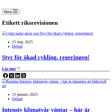
Meny
Etikett
riksrevisionen
15 maj, 2025
Debatt
Styr för ökad cykling, regeringen!
Styr
Läs mer
för
ökad
cykling,
regeringen!
15 januari, 2025
Debatt
Intensiv klimatvår väntar – här är