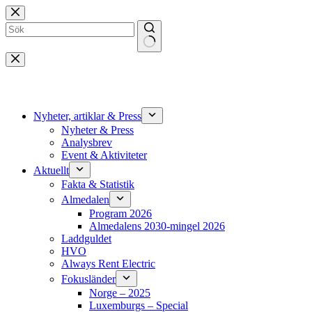
Hoppa
till
innehåll
Inga
resultat
Nyheter, artiklar & Press
Nyheter & Press
Analysbrev
Event & Aktiviteter
Aktuellt
Fakta & Statistik
Almedalen
Program 2026
Almedalens 2030-mingel 2026
Laddguldet
HVO
Always Rent Electric
Fokusländer
Norge – 2025
Luxemburgs – Special