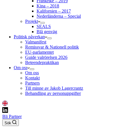
Frankrike – 2019
Kina – 2018
Kalifornien – 2017
Nederländerna – Special
Projekt
SEALS
Blå genväg
Politisk påverkan
Valmanifest
Remissvar & Nationell politik
EU-parlamentet
Guide valrörelsen 2026
Beteendepraktikan
Om oss
Om oss
Kontakt
Partners
Till minne av Jakob Lagercrantz
Behandling av personuppgifter
Bli Partner
Sök