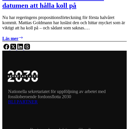
datumen att hålla koll på
Nu har regeringens propositionsförteckning för första halvåret
kommit. Mattias Goldmann har lusläst den och hittar mycket som är
viktigt att ha koll på – och sådant som saknas.…
Intensiv
Läs mer
klimatvår
väntar
–
här
är
datumen
att
hålla
koll
på
Nationella sekretariatet för uppföljning av arbetet med
fossiloberoende fordonsflotta 2030
BLI PARTNER