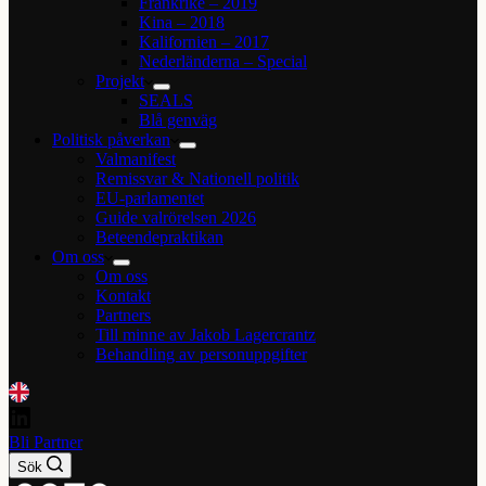
Frankrike – 2019
Kina – 2018
Kalifornien – 2017
Nederländerna – Special
Projekt
SEALS
Blå genväg
Politisk påverkan
Valmanifest
Remissvar & Nationell politik
EU-parlamentet
Guide valrörelsen 2026
Beteendepraktikan
Om oss
Om oss
Kontakt
Partners
Till minne av Jakob Lagercrantz
Behandling av personuppgifter
Bli Partner
Sök