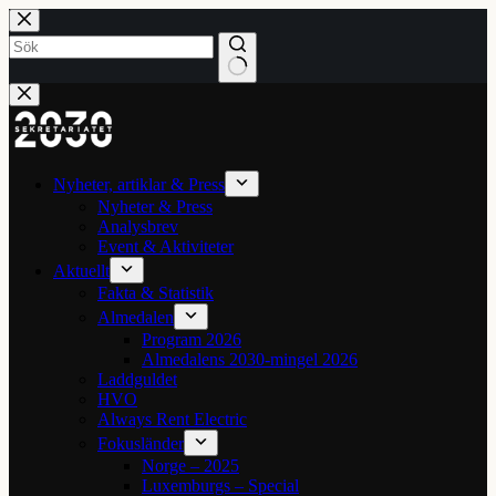
Hoppa
till
innehåll
Inga
resultat
Nyheter, artiklar & Press
Nyheter & Press
Analysbrev
Event & Aktiviteter
Aktuellt
Fakta & Statistik
Almedalen
Program 2026
Almedalens 2030-mingel 2026
Laddguldet
HVO
Always Rent Electric
Fokusländer
Norge – 2025
Luxemburgs – Special