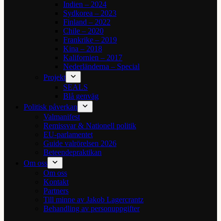
Indien – 2024
Sydkorea – 2023
Finland – 2022
Chile – 2020
Frankrike – 2019
Kina – 2018
Kalifornien – 2017
Nederländerna – Special
Projekt
SEALS
Blå genväg
Politisk påverkan
Valmanifest
Remissvar & Nationell politik
EU-parlamentet
Guide valrörelsen 2026
Beteendepraktikan
Om oss
Om oss
Kontakt
Partners
Till minne av Jakob Lagercrantz
Behandling av personuppgifter