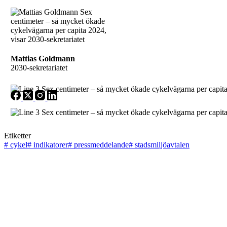
Mattias Goldmann
2030-sekretariatet
Etiketter
#
cykel
#
indikatorer
#
pressmeddelande
#
stadsmiljöavtalen