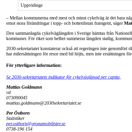
Uppvidinge
– Mellan kommunerna med mest och minst cykelväg är det bara några 
emot stora förändringar i topp- och bottenlistan framgent, säger
Mat
Den sammanlagda cykelväglängden i Sverige hämtas från Nationella 
kommuner. För riket som helhet summeras längden statlig, kommuna
2030-sekretariatet konstaterar också att regeringen inte genomfört ri
har milersättningen för resor med bil höjts, men inte ersättningen för 
För ytterligare information:
Se 2030-sekretariatets indikator för cykelväglängd per capita,
Mattias Goldmann
vd
073090045
mattias.goldmann@2030sekretariatet.se
Per Östborn
Statistiker
per.ostborn@gronamobilister.se
0738-196 154