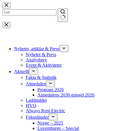
Hoppa
till
innehåll
Inga
resultat
Nyheter, artiklar & Press
Nyheter & Press
Analysbrev
Event & Aktiviteter
Aktuellt
Fakta & Statistik
Almedalen
Program 2026
Almedalens 2030-mingel 2026
Laddguldet
HVO
Always Rent Electric
Fokusländer
Norge – 2025
Luxemburgs – Special