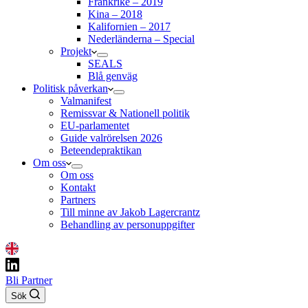
Frankrike – 2019
Kina – 2018
Kalifornien – 2017
Nederländerna – Special
Projekt
SEALS
Blå genväg
Politisk påverkan
Valmanifest
Remissvar & Nationell politik
EU-parlamentet
Guide valrörelsen 2026
Beteendepraktikan
Om oss
Om oss
Kontakt
Partners
Till minne av Jakob Lagercrantz
Behandling av personuppgifter
Bli Partner
Sök