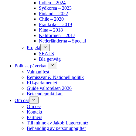
Indien – 2024
Sydkorea – 2023
Finland – 2022
Chile – 2020
Frankrike – 2019
Kina – 2018
Kalifornien – 2017
Nederländerna – Special
Projekt
SEALS
Blå genväg
Politisk påverkan
Valmanifest
Remissvar & Nationell politik
EU-parlamentet
Guide valrörelsen 2026
Beteendepraktikan
Om oss
Om oss
Kontakt
Partners
Till minne av Jakob Lagercrantz
Behandling av personuppgifter