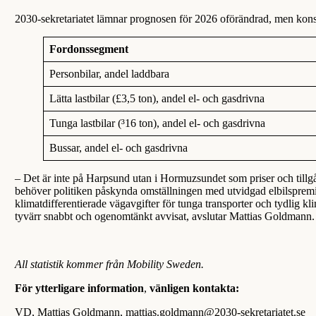
2030-sekretariatet lämnar prognosen för 2026 oförändrad, men konsta
Fordonssegment
Personbilar, andel laddbara
Lätta lastbilar (£3,5 ton), andel el- och gasdrivna
Tunga lastbilar (³16 ton), andel el- och gasdrivna
Bussar, andel el- och gasdrivna
– Det är inte på Harpsund utan i Hormuzsundet som priser och tillgån
behöver politiken påskynda omställningen med utvidgad elbilspremie f
klimatdifferentierade vägavgifter för tunga transporter och tydlig 
tyvärr snabbt och ogenomtänkt avvisat, avslutar Mattias Goldmann.
All statistik kommer från Mobility Sweden.
För ytterligare information
,
vänligen kontakta:
VD, Mattias Goldmann, mattias.goldmann@2030-sekretariatet.se