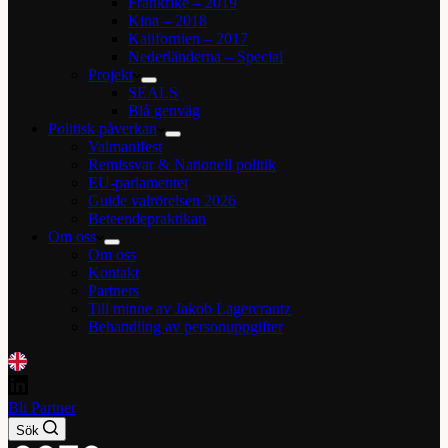
Frankrike – 2019
Kina – 2018
Kalifornien – 2017
Nederländerna – Special
Projekt
SEALS
Blå genväg
Politisk påverkan
Valmanifest
Remissvar & Nationell politik
EU-parlamentet
Guide valrörelsen 2026
Beteendepraktikan
Om oss
Om oss
Kontakt
Partners
Till minne av Jakob Lagercrantz
Behandling av personuppgifter
Bli Partner
Sök