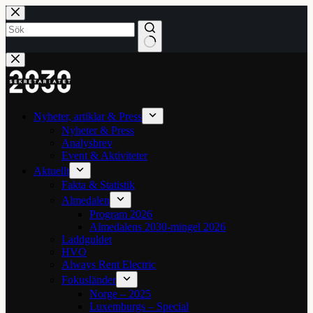
Hoppa
till
innehåll
Inga
resultat
Nyheter, artiklar & Press
Nyheter & Press
Analysbrev
Event & Aktiviteter
Aktuellt
Fakta & Statistik
Almedalen
Program 2026
Almedalens 2030-mingel 2026
Laddguldet
HVO
Always Rent Electric
Fokusländer
Norge – 2025
Luxemburgs – Special