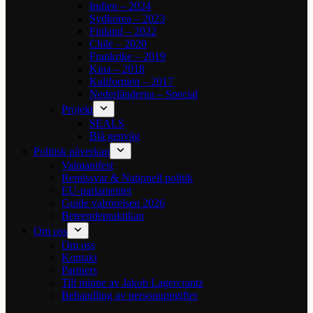
Indien – 2024
Sydkorea – 2023
Finland – 2022
Chile – 2020
Frankrike – 2019
Kina – 2018
Kalifornien – 2017
Nederländerna – Special
Projekt
SEALS
Blå genväg
Politisk påverkan
Valmanifest
Remissvar & Nationell politik
EU-parlamentet
Guide valrörelsen 2026
Beteendepraktikan
Om oss
Om oss
Kontakt
Partners
Till minne av Jakob Lagercrantz
Behandling av personuppgifter