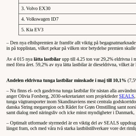
3. Volvo EX30
4. Volkswagen ID7
5. Kia EV3
– Den nya elbilspremien är framför allt viktig på begagnatmarknaden,
in på topplistan, vilket pekar på vilken stor betydelse premien skul
Av 4 015 nya
lätta lastbilar
upp till 4.25 ton var 29,2% eldrivna i
med förra året. 59,2% av nya lätta lastbilar är dieseldrivna, vilket
Andelen eldrivna tunga lastbilar minskade i maj till 10,1%
(7,5
– Nu finns el- och gasdrivna tunga lastbilar för nästan alla använd
anger Olivia Forsberg, 2030-sekretariatet som projektleder
SEALS
tunga vägtransporter inom Skandinaviens mest centrala godskorridor
danska String megaregion och Rådet for Grøn Omstilling samt norska
samt dialog med näringsliv och icke minst myndigheter i Danmark,
– Optimalt utformade styrmedel är en viktig del av SEALS uppdrag.
längst fram, och med våra två starka lastbilstillverkare vore det rim