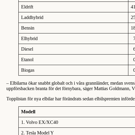
Eldrift
4
Laddhybrid
2
Bensin
1
Elhybrid
7
Diesel
6
Etanol
0
Biogas
0
– Elbilarna ökar snabbt globalt och i våra grannländer, medan svensk
uppförsbacken branta för det förnybara, säger Mattias Goldmann, V
Topplistan för nya elbilar har förändrats sedan elbilspremien införd
Modell
1. Volvo EX/XC40
2. Tesla Model Y