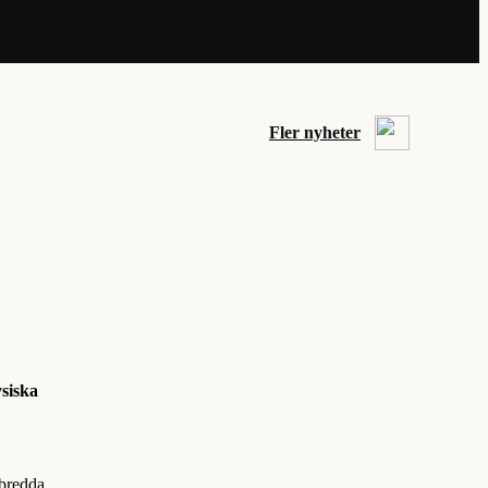
Fler nyheter
ysiska
tbredda