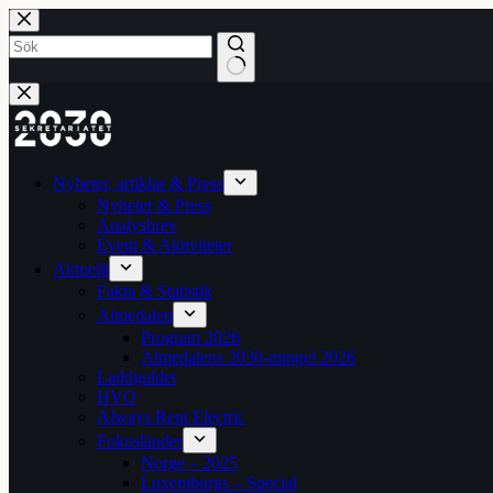
Hoppa
till
innehåll
Inga
resultat
Nyheter, artiklar & Press
Nyheter & Press
Analysbrev
Event & Aktiviteter
Aktuellt
Fakta & Statistik
Almedalen
Program 2026
Almedalens 2030-mingel 2026
Laddguldet
HVO
Always Rent Electric
Fokusländer
Norge – 2025
Luxemburgs – Special