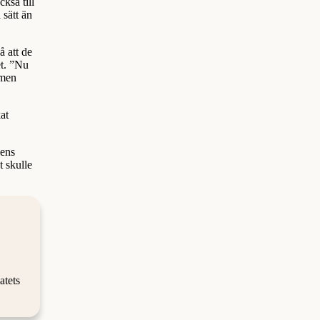
kså till
 sätt än
å att de
et. ”Nu
 men
at
iens
t skulle
atets