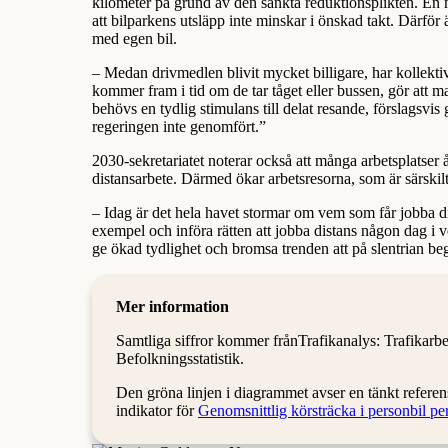
kilometer på grund av den sänkta reduktionsplikten. En mi
att bilparkens utsläpp inte minskar i önskad takt. Därför ä
med egen bil.
– Medan drivmedlen blivit mycket billigare, har kollektiv
kommer fram i tid om de tar tåget eller bussen, gör att m
behövs en tydlig stimulans till delat resande, förslagsv
regeringen inte genomfört.”
2030-sekretariatet noterar också att många arbetsplatser å
distansarbete. Därmed ökar arbetsresorna, som är särskilt b
– Idag är det hela havet stormar om vem som får jobba di
exempel och införa rätten att jobba distans någon dag i vec
ge ökad tydlighet och bromsa trenden att på slentrian be
Mer information
Samtliga siffror kommer frånTrafikanalys: Trafikar
Befolkningsstatistik.
Den gröna linjen i diagrammet avser en tänkt referens
indikator för
Genomsnittlig körsträcka i personbil per