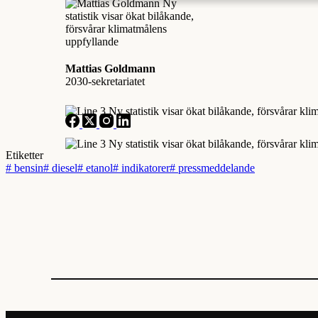
Mattias Goldmann
2030-sekretariatet
Etiketter
#
bensin
#
diesel
#
etanol
#
indikatorer
#
pressmeddelande