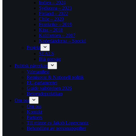
Indien – 2024
Sydkorea – 2023
Finland – 2022
Chile – 2020
Frankrike – 2019
Kina – 2018
Kalifornien – 2017
Nederländerna – Special
Projekt
SEALS
Blå genväg
Politisk påverkan
Valmanifest
Remissvar & Nationell politik
EU-parlamentet
Guide valrörelsen 2026
Beteendepraktikan
Om oss
Om oss
Kontakt
Partners
Till minne av Jakob Lagercrantz
Behandling av personuppgifter