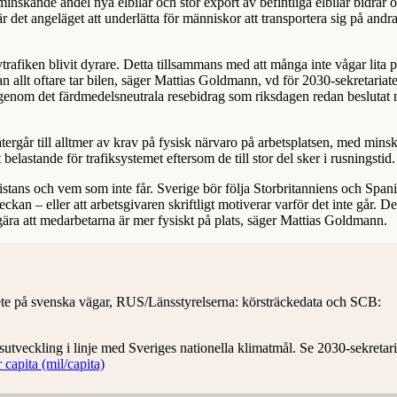
nskande andel nya elbilar och stor export av befintliga elbilar bidrar oc
r det angeläget att underlätta för människor att transportera sig på andra
trafiken blivit dyrare. Detta tillsammans med att många inte vågar lita p
an allt oftare tar bilen, säger Mattias Goldmann, vd för 2030-sekretariat
is genom det färdmedelsneutrala resebidrag som riksdagen redan beslutat
tergår till alltmer av krav på fysisk närvaro på arbetsplatsen, med minsk
elastande för trafiksystemet eftersom de till stor del sker i rusningstid.
stans och vem som inte får. Sverige bör följa Storbritanniens och Span
kan – eller att arbetsgivaren skriftligt motiverar varför det inte går. De
gära att medarbetarna är mer fysiskt på plats, säger Mattias Goldmann.
bete på svenska vägar, RUS/Länsstyrelserna: körsträckedata och SCB:
utveckling i linje med Sveriges nationella klimatmål. Se 2030-sekretari
 capita (mil/capita)