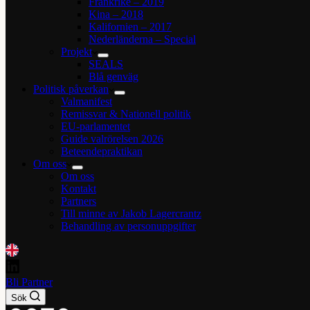
Frankrike – 2019
Kina – 2018
Kalifornien – 2017
Nederländerna – Special
Projekt
SEALS
Blå genväg
Politisk påverkan
Valmanifest
Remissvar & Nationell politik
EU-parlamentet
Guide valrörelsen 2026
Beteendepraktikan
Om oss
Om oss
Kontakt
Partners
Till minne av Jakob Lagercrantz
Behandling av personuppgifter
Bli Partner
Sök