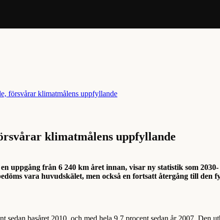
 försvårar klimatmålens uppfyllande
en uppgång från 6 240 km året innan, visar ny statistik som 2030-
edöms vara huvudskälet, men också en fortsatt återgång till den f
ent sedan basåret 2010, och med hela 9,7 procent sedan år 2007. Den u