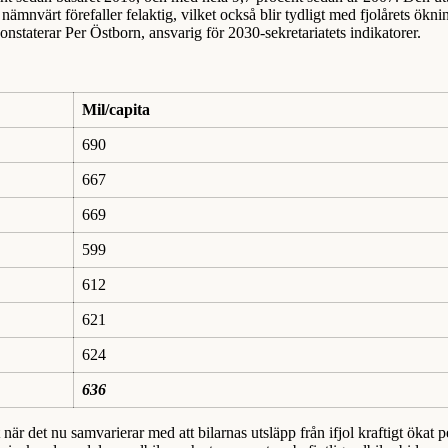
 nämnvärt förefaller felaktig, vilket också blir tydligt med fjolårets ökni
nstaterar Per Östborn, ansvarig för 2030-sekretariatets indikatorer.
Mil/capita
690
667
669
599
612
621
624
636
är det nu samvarierar med att bilarnas utsläpp från ifjol kraftigt ökat p