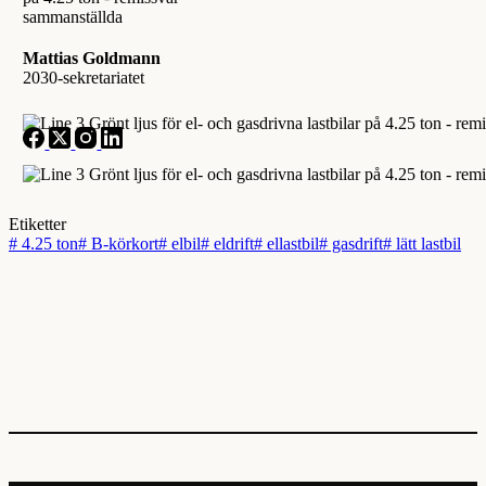
Mattias Goldmann
2030-sekretariatet
Etiketter
#
4.25 ton
#
B-körkort
#
elbil
#
eldrift
#
ellastbil
#
gasdrift
#
lätt lastbil