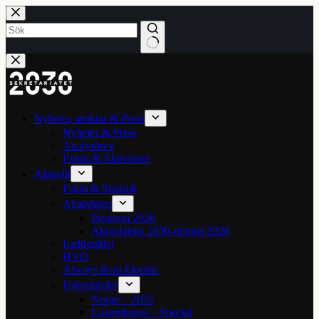
Hoppa
till
innehåll
Inga
resultat
Nyheter, artiklar & Press
Nyheter & Press
Analysbrev
Event & Aktiviteter
Aktuellt
Fakta & Statistik
Almedalen
Program 2026
Almedalens 2030-mingel 2026
Laddguldet
HVO
Always Rent Electric
Fokusländer
Norge – 2025
Luxemburgs – Special