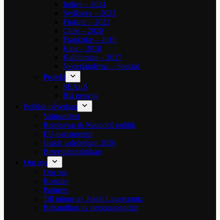
Indien – 2024
Sydkorea – 2023
Finland – 2022
Chile – 2020
Frankrike – 2019
Kina – 2018
Kalifornien – 2017
Nederländerna – Special
Projekt
SEALS
Blå genväg
Politisk påverkan
Valmanifest
Remissvar & Nationell politik
EU-parlamentet
Guide valrörelsen 2026
Beteendepraktikan
Om oss
Om oss
Kontakt
Partners
Till minne av Jakob Lagercrantz
Behandling av personuppgifter