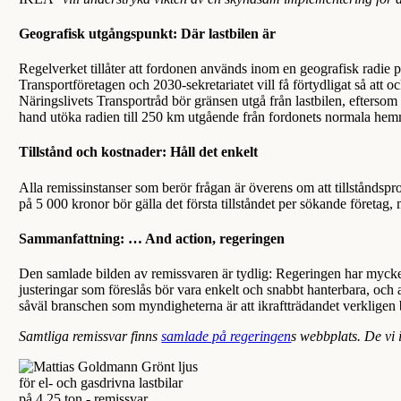
Geografisk
utgångspunkt: Där lastbilen är
Regelverket tillåter att fordonen används inom en geografisk radie
Transportföretagen och 2030-sekretariatet vill få förtydligat så att 
Näringslivets Transportråd bör gränsen utgå från lastbilen, eftersom tr
hand utöka radien till 250 km utgående från fordonets normala he
Tillstånd
och kostnader: Håll det enkelt
Alla remissinstanser som berör frågan är överens om att tillståndsp
på 5 000 kronor bör gälla det första tillståndet per sökande företag
Sammanfattning:
… And action, regeringen
Den samlade bilden av remissvaren är tydlig: Regeringen har mycket s
justeringar som föreslås bör vara enkelt och snabbt hanterbara, och a
såväl branschen som myndigheterna är att ikraftträdandet verkligen b
Samtliga remissvar finns
samlade på regeringen
s webbplats. De vi 