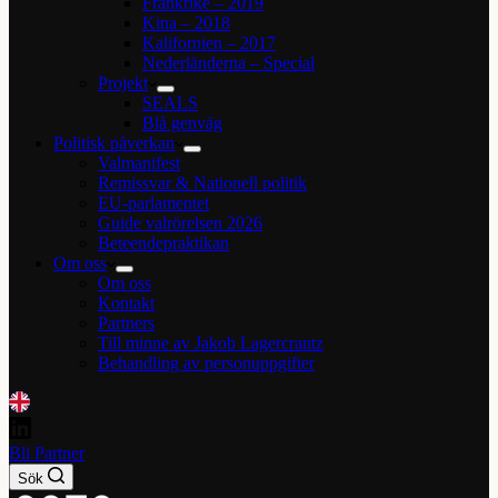
Frankrike – 2019
Kina – 2018
Kalifornien – 2017
Nederländerna – Special
Projekt
SEALS
Blå genväg
Politisk påverkan
Valmanifest
Remissvar & Nationell politik
EU-parlamentet
Guide valrörelsen 2026
Beteendepraktikan
Om oss
Om oss
Kontakt
Partners
Till minne av Jakob Lagercrantz
Behandling av personuppgifter
Bli Partner
Sök