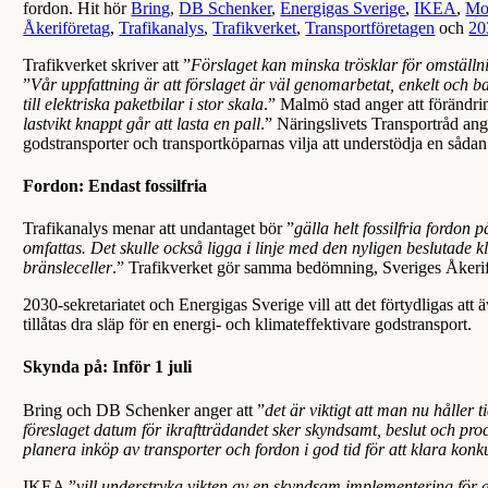
fordon. Hit hör
Bring
,
DB Schenker
,
Energigas Sverige
,
IKEA
,
Mo
Åkeriföretag
,
Trafikanalys
,
Trafikverket
,
Transportföretagen
och
20
Trafikverket skriver att ”
Förslaget kan minska trösklar för omställni
”
Vår uppfattning är att förslaget är väl genomarbetat, enkelt och b
till elektriska paketbilar i stor skala
.” Malmö stad anger att förändrin
lastvikt knappt går att lasta en pall
.” Näringslivets Transportråd ang
godstransporter och transportköparnas vilja att understödja en sådan
Fordon:
Endast fossilfria
Trafikanalys menar att undantaget bör ”
gälla helt fossilfria fordon
omfattas. Det skulle också ligga i linje med den nyligen beslutade k
bränsleceller
.” Trafikverket gör samma bedömning, Sveriges Åkerifö
2030-sekretariatet och Energigas Sverige vill att det förtydligas att
tillåtas dra släp för en energi- och klimateffektivare godstransport.
Skynda
på: Inför 1 juli
Bring och DB Schenker anger att ”
det är viktigt att man nu håller t
föreslaget datum för ikraftträdandet sker skyndsamt, beslut och p
planera inköp av transporter och fordon i god tid för att klara konk
IKEA ”
vill understryka vikten av en skyndsam implementering för at